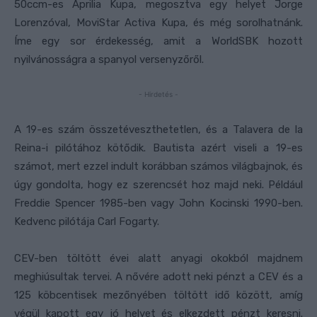
50ccm-es Aprilia Kupa, megosztva egy helyet Jorge
Lorenzóval, MoviStar Activa Kupa, és még sorolhatnánk.
Íme egy sor érdekesség, amit a WorldSBK hozott
nyilvánosságra a spanyol versenyzőről.
- Hirdetés -
A 19-es szám összetéveszthetetlen, és a Talavera de la
Reina-i pilótához kötődik. Bautista azért viseli a 19-es
számot, mert ezzel indult korábban számos világbajnok, és
úgy gondolta, hogy ez szerencsét hoz majd neki. Például
Freddie Spencer 1985-ben vagy John Kocinski 1990-ben.
Kedvenc pilótája Carl Fogarty.
CEV-ben töltött évei alatt anyagi okokból majdnem
meghiúsultak tervei. A nővére adott neki pénzt a CEV és a
125 köbcentisek mezőnyében töltött idő között, amíg
végül kapott egy jó helyet és elkezdett pénzt keresni.