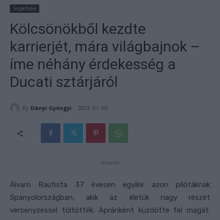
Superbike
Kölcsönökből kezdte
karrierjét, mára világbajnok –
íme néhány érdekesség a
Ducati sztárjáról
By
Dányi Gyöngyi
2023. 01. 09.
- Hirdetés -
Álvaro Bautista 37 évesen egyike azon pilótáknak
Spanyolországban, akik az életük nagy részét
versenyzéssel töltötték. Apránként küzdötte fel magát: