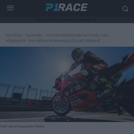
HurryTimer: Invalid campaign ID.
Kezdőlap
Superbike
Kölcsönökből kezdte karrierjét, mára
világbajnok - íme néhány érdekesség a Ducati sztárjáról
Fotó: World Superbike Média