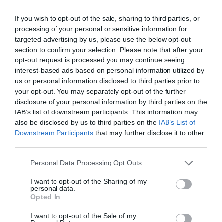
próbálkozik, de ismét
Pramac Ducati versenyzője
If you wish to opt-out of the sale, sharing to third parties, or
kudarcot vallott a korábbi
egyedül vág neki az idei
processing of your personal or sensitive information for
világbajnok
szezonnak
targeted advertising by us, please use the below opt-out
section to confirm your selection. Please note that after your
opt-out request is processed you may continue seeing
interest-based ads based on personal information utilized by
us or personal information disclosed to third parties prior to
your opt-out. You may separately opt-out of the further
disclosure of your personal information by third parties on the
IAB’s list of downstream participants. This information may
also be disclosed by us to third parties on the
IAB’s List of
Downstream Participants
that may further disclose it to other
third parties.
Dányi Gyöngyi
Please note that this website/app uses one or more Google
https://p1race.hu
Personal Data Processing Opt Outs
services and may gather and store information including but
not limited to your visit or usage behaviour. You may click to
I want to opt-out of the Sharing of my
personal data.
grant or deny consent to Google and its third-party tags to
Opted In
- Advertisment -
use your data for below specified purposes in below Google
consent section.
I want to opt-out of the Sale of my