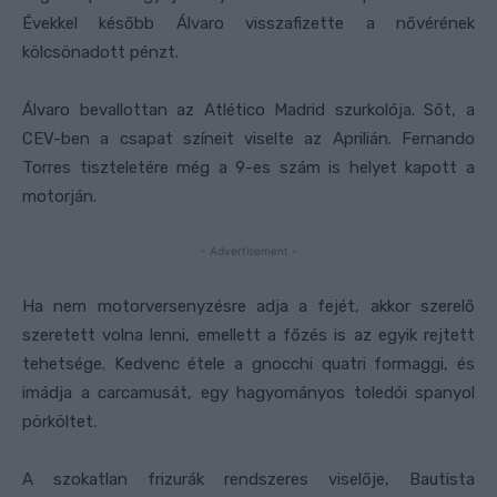
Évekkel később Álvaro visszafizette a nővérének
kölcsönadott pénzt.
Álvaro bevallottan az Atlético Madrid szurkolója. Sőt, a
CEV-ben a csapat színeit viselte az Aprilián. Fernando
Torres tiszteletére még a 9-es szám is helyet kapott a
motorján.
- Advertisement -
Ha nem motorversenyzésre adja a fejét, akkor szerelő
szeretett volna lenni, emellett a főzés is az egyik rejtett
tehetsége. Kedvenc étele a gnocchi quatri formaggi, és
imádja a carcamusát, egy hagyományos toledói spanyol
pörköltet.
A szokatlan frizurák rendszeres viselője, Bautista