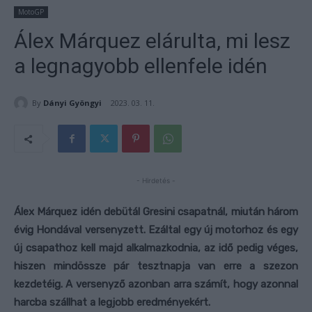
MotoGP
Álex Márquez elárulta, mi lesz
a legnagyobb ellenfele idén
By
Dányi Gyöngyi
2023. 03. 11.
- Hirdetés -
Álex Márquez idén debütál Gresini csapatnál, miután három
évig Hondával versenyzett. Ezáltal egy új motorhoz és egy
új csapathoz kell majd alkalmazkodnia, az idő pedig véges,
hiszen mindössze pár tesztnapja van erre a szezon
kezdetéig. A versenyző azonban arra számít, hogy azonnal
harcba szállhat a legjobb eredményekért.