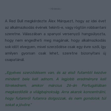
- Hirdetés -
A Red Bull megkérdezte Álex Márquezt, hogy az idei évet
az alkalmazkodás évének tekinti-e, vagy rögtön robbantani
szeretne. Válaszában a spanyol versenyző hangsúlyozta,
hogy nem engedheti meg magának, hogy alkalmazkodás
sok időt elvegyen, mivel szerződése csak egy évre szól, így
amilyen gyorsan csak lehet, szeretne bizonyítani új
csapatánál.
„Egyéves szerződésem van, és az első futamtól kezdve
mindent bele kell adnom. A legjobb eredményre kell
törekednem, amikor március 26-án Portugáliában
megkezdődik a világbajnokság. Arra akarok koncentrálni,
hogy futamról futamra dolgozzak, és nem gondolok túl
sokat a jövőre.”