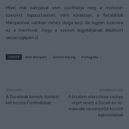
Mivel már bátyjával sem oszthatja meg a motoron
szerzett tapasztalatait, mint korábban, a fiatalabbik
Márqueznek valóban nehéz dolga lesz, de legyen számára
az a mentsvár, hogy a szezon legjobbjának kikiáltott
versenygépén ül.
CIMKÉK
Alex Marquez
Gresini Racing
Portugália
Előző cikk
Következő cikk
A Ducatinak komoly döntést
A bizalom elvesztése csúnya
kell hoznia Portimãóban
véget vetett a Ducati és vb-
második versenyzője közötti
kapcsolatnak