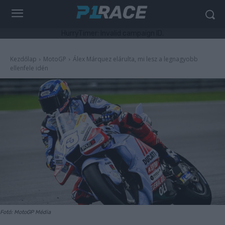
HurryTimer: Invalid campaign ID.
Kezdőlap
MotoGP
Álex Márquez elárulta, mi lesz a legnagyobb
ellenfele idén
Fotó: MotoGP Média