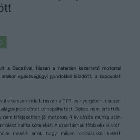
ött
lt a Ducatival, hiszen a nehezen kezelhető motorral
, amikor egészségügyi gondokkal küzdött, a kapcsolat
vül sikeresen indult, hiszen a GP7-es nyergében, csupán
 világbajnoki címet ünnepelhetett. Sokan nem értették,
egy nem kifejezetten jó motoron. 4 év közös munka után
 olasz márka kötelékét. A szakításnak több oka is volt,
öke mesélt arról, hogy milyen kihívásokkal kellett