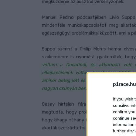
megküzdenie az ausztrál versenyzőnek.
Manuel Pecino podcastjében Livio Suppo
mindenféle munkakapcsolatot meg akartak 
egészségügyi problémákkal küzdött, ami a pál
Suppo szerint a Philip Morris hamar elves
szakemberre is nyomást gyakoroltak, hogy
voltam a Ducatinál, és akkoriban volt
elképzeléseink voltak. Emlékszem 2009-r
amikor beteg lett és kihagyott három versen
p1race.hu
nagyon csúnyán beszólt Caseynek, és nagyo
If you wish 
Casey hirtelen fáradtságtól és kimerült
sensitive in
confirm you
megtudta, hogy problémái a laktóz- és glu
continue se
hogy kihagy néhány futamot, hogy felépüljön
information 
akarták szerződtetni Lorenzót Stoner helyér
further disc