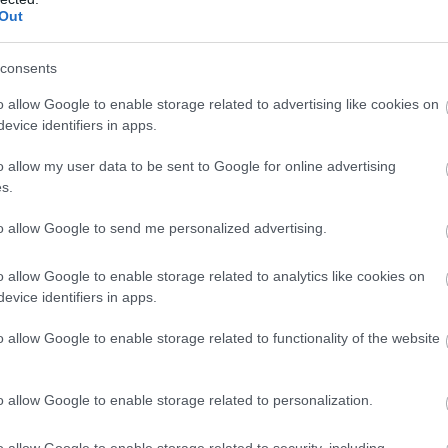
Out
consents
ell, hiszen elképzeléseik a Ducatival teljesen más irányt
o allow Google to enable storage related to advertising like cookies on
akembernek, aki végül úgy döntött, hogy csatlakozik a
evice identifiers in apps.
o allow my user data to be sent to Google for online advertising
s.
 hogy a Domenicallival és Fillippo Preziosival való jó
t az ideje, hogy valami újba kezdjek. Nakamoto HRC-hez
to allow Google to send me personalized advertising.
s kezdődött. 2011-ben Casey-vel, 2013-ban, 2014-ben,
és 2019-ben pedig Marc-kal nyertünk bajnoki címet.
o allow Google to enable storage related to analytics like cookies on
evice identifiers in apps.
dta a sikeres időszakról.
o allow Google to enable storage related to functionality of the website
pig jó kapcsolatot ápolnak. A napokban az ausztrál
idegenvezetőjük a korábbi HRC-vezér volt és egy tenisz
o allow Google to enable storage related to personalization.
o allow Google to enable storage related to security, including