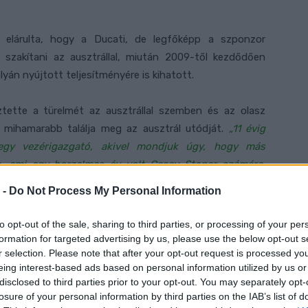
 elárulta, hogy a Ducati, de legfőképp a szponzor
szakítani az ausztrállal, miután 2009-től kezdődően
yán nyújtott teljesítményére is kihatott.
ztette a türelmét az ausztrállal szemben és az olasz
 mihamarabb találja meg az ausztrál utódját.
„11 évig
 egy vezérigazgató, akivel mondjuk úgy, hogy más
e, ami egy borzalmas év volt Casey Stoner számára,
yt, a Marlboro élén pedig Maurizio Arrivabene állt, aki
 -
Do Not Process My Personal Information
n dühös volt.”
to opt-out of the sale, sharing to third parties, or processing of your per
ségi problémáktól szenvedett, hónapokba telt, mire
formation for targeted advertising by us, please use the below opt-out s
r selection. Please note that after your opt-out request is processed y
ténérzékenységből erednek, majd közölte a Ducatival,
eing interest-based ads based on personal information utilized by us or
. A szponzor erre nem reagált pozitívan, mindenáron le
disclosed to third parties prior to your opt-out. You may separately opt-
e.
losure of your personal information by third parties on the IAB’s list of