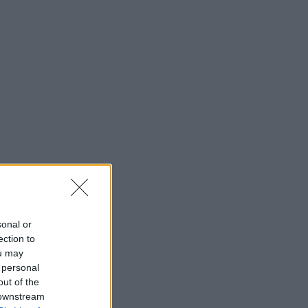
sonal or
ection to
ou may
 personal
out of the
 downstream