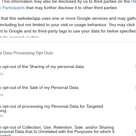
. This information may also be disclosed by us to third parties on the
IA
 Domenicalli volt, azt akarta, hogy mindenáron tegyek
Participants
that may further disclose it to other third parties.
ondtam neki, hogy Lorenzo nem fog jönni, és hogy arra
 that this website/app uses one or more Google services and may gath
jenek el a Yamahánál. Amint Casey megtudta, hogy
including but not limited to your visit or usage behaviour. You may click 
 to Google and its third-party tags to use your data for below specifi
 amit fizettünk neki… dühös lett”
–
emlékezett
vissza
ogle consent section.
l Data Processing Opt Outs
o opt-out of the Sharing of my personal data.
In
o opt-out of the Sale of my Personal Data.
In
to opt-out of processing my Personal Data for Targeted
ing.
In
o opt-out of Collection, Use, Retention, Sale, and/or Sharing
ersonal Data that Is Unrelated with the Purposes for which it
lected.