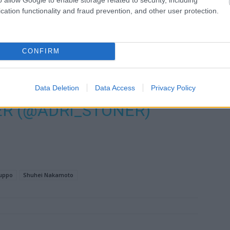
ED JAPAN! THANK YOU
cation functionality and fraud prevention, and other user protection.
N FOR BEING OUR TOUR
N 🇯🇵
CONFIRM
M/DAFGSTWYAJ
Data Deletion
Data Access
Privacy Policy
R (@ADRI_STONER)
Suppo
Shuhei Nakamoto