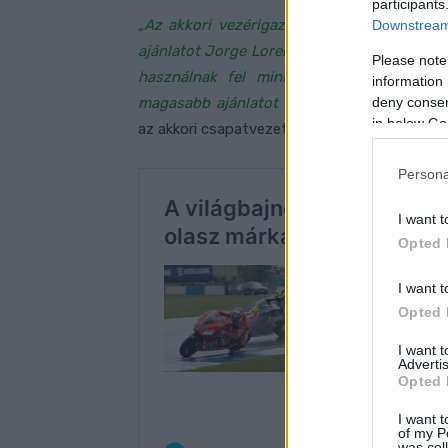
participants
„Az akkori vezérigazgató, aki nem Claudio
Downstream 
ajánlatot Jorge Lorenzónak, én pedig azt m
Please note
használnak fel minket, hogy többet ér
information 
deny consent
magasabb ajánlatot tettünk Jorge-nak, mint
in below Go
az akkori csapatvezető.
Persona
I want t
Opted 
I want t
Opted 
I want 
Advertis
Opted 
I want t
of my P
was col