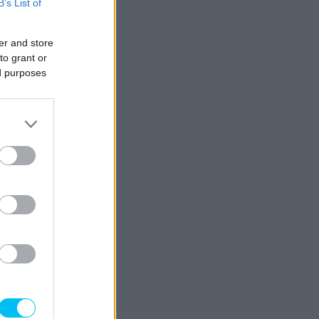
B’s List of
er and store
to grant or
ed purposes