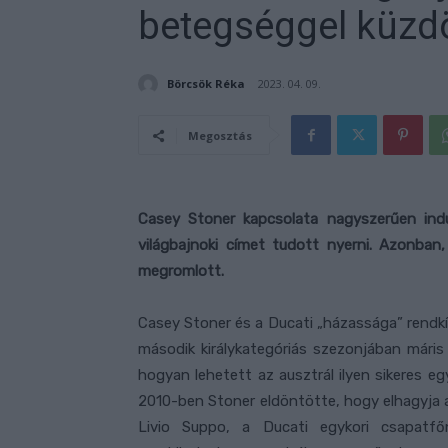
betegséggel küzd
Börcsök Réka
2023. 04. 09.
Megosztás
Casey Stoner kapcsolata nagyszerűen indu
világbajnoki címet tudott nyerni. Azonban
megromlott.
Casey Stoner és a Ducati „házassága” rendkí
második királykategóriás szezonjában máris
hogyan lehetett az ausztrál ilyen sikeres 
2010-ben Stoner eldöntötte, hogy elhagyja az
Livio Suppo, a Ducati egykori csapatfőn