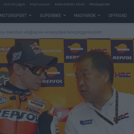
Szerzői jogok
Impresszum
Adatvédelmi elvek
Médiaajánlat
MOTORSPORT
SUPERBIKE
MAGYAROK
OFFROAD
óra, miközben világbajnok versenyzőjük betegséggel küzdött