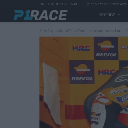
2026. augusztus 07. 16:10
Jelentkezz be / Csatlakozz
MOTOGP
Kezdőlap
MotoGP
A Ducati lecsapott volna Lorenz