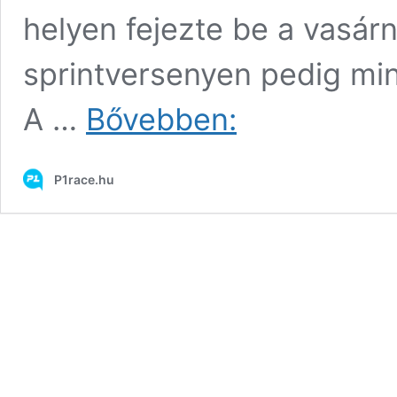
helyen fejezte be a vasár
sprintversenyen pedig min
Lorenzo
A …
Bővebben:
azt
állítja,
utat
P1race.hu
tudott
volna
mutatni
a
Yamahának
a
fejlődés
irányába