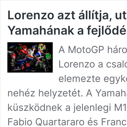
Lorenzo azt állítja, u
Yamahának a fejlődé
A MotoGP háro
Lorenzo a csaló
elemezte egyk
nehéz helyzetét. A Yamah
küszködnek a jelenlegi 
Fabio Quartararo és Franco 