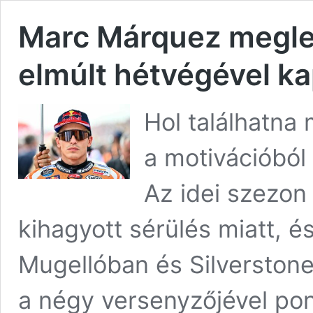
Marc Márquez meglepő
elmúlt hétvégével k
Hol találhatna
a motivációból
Az idei szezon 
kihagyott sérülés miatt, 
Mugellóban és Silverstone
a négy versenyzőjével pon