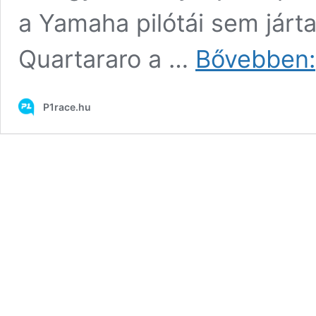
a Yamaha pilótái sem járt
Quartararo a …
Bővebben:
P1race.hu