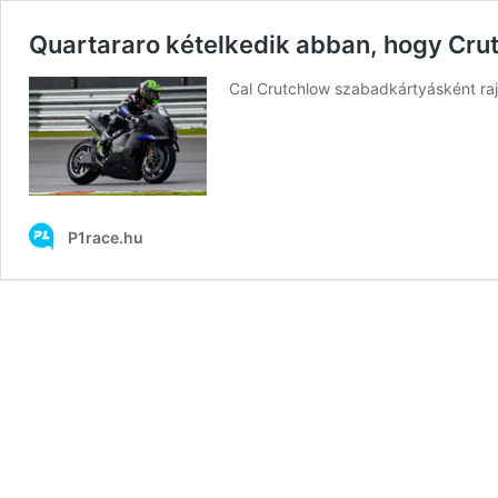
Quartararo kételkedik abban, hogy Cr
Cal Crutchlow szabadkártyásként raj
P1race.hu