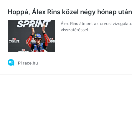
Hoppá, Álex Rins közel négy hónap ut
Álex Rins átment az orvosi vizsgála
visszatéréssel.
P1race.hu