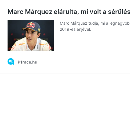
Marc Márquez elárulta, mi volt a sérülé
Marc Márquez tudja, mi a legnagyobb
2019-es énjével.
P1race.hu