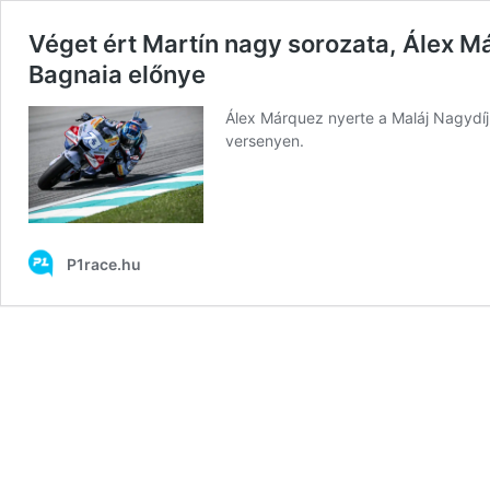
Véget ért Martín nagy sorozata, Álex M
Bagnaia előnye
Álex Márquez nyerte a Maláj Nagydíj
versenyen.
P1race.hu