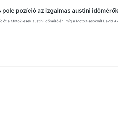
pole pozíció az izgalmas austini időmérők
ciót a Moto2-esek austini időmérőjén, míg a Moto3-asoknál David Al