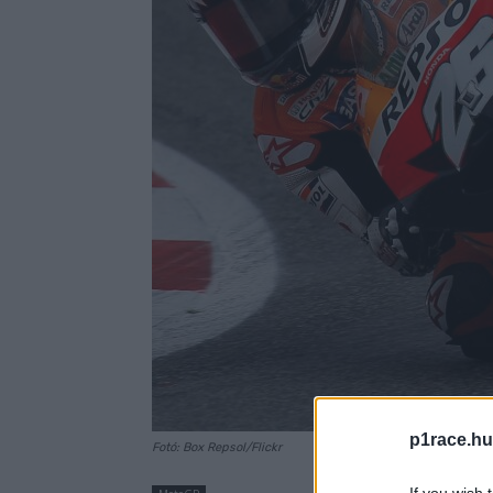
p1race.hu
Fotó: Box Repsol/Flickr
If you wish 