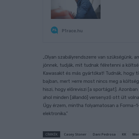
„Olyan szabályrendszerre van szükségünk, ame
jönnek, tudják, mit tudnak félretenni a költsé
Kawasakit és más gyártókat! Tudnák, hogy tí
bajban, mert »erre most nincs meg a költség
hiszi, hogy előreviszi [a sportágat]. Azonban 
ahol minden [állandó] versenyző ott ült volna
Úgy érzem, mintha folyamatosan a Forma–1-e
elektronika.”
CÍMKÉK
Casey Stoner
Dani Pedrosa
KK
Mar