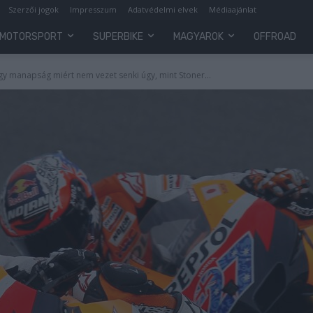
Szerzői jogok
Impresszum
Adatvédelmi elvek
Médiaajánlat
MOTORSPORT
SUPERBIKE
MAGYAROK
OFFROAD
 manapság miért nem vezet senki úgy, mint Stoner...