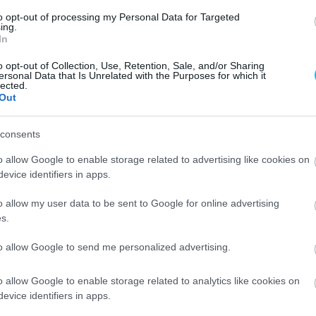
t értik ez alatt, hogy napjainkban kevésbé szorosak a
to opt-out of processing my Personal Data for Targeted
atnak, mint korábban. Utóbbinak a csökkenését a
ing.
In
jedésével magyarázzák. A 2010-es évek második felétől
ykategóriás gépek szárnyak nélkül. Ez pedig Marc
o opt-out of Collection, Use, Retention, Sale, and/or Sharing
ersonal Data that Is Unrelated with the Purposes for which it
gváltoztatta.
lected.
Out
consents
o allow Google to enable storage related to advertising like cookies on
evice identifiers in apps.
o allow my user data to be sent to Google for online advertising
s.
to allow Google to send me personalized advertising.
o allow Google to enable storage related to analytics like cookies on
evice identifiers in apps.