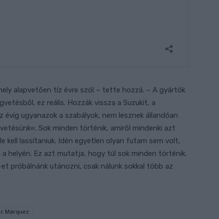
ly alapvetően tíz évre szól – tette hozzá. – A gyártók
gvetésből, ez reális. Hozzák vissza a Suzukit, a
z évig ugyanazok a szabályok, nem lesznek állandóan
vetésünk«. Sok minden történik, amiről mindenki azt
le kell lassítaniuk. Idén egyetlen olyan futam sem volt,
 a helyén. Ez azt mutatja, hogy túl sok minden történik.
t próbálnánk utánozni, csak nálunk sokkal több az
c Márquez