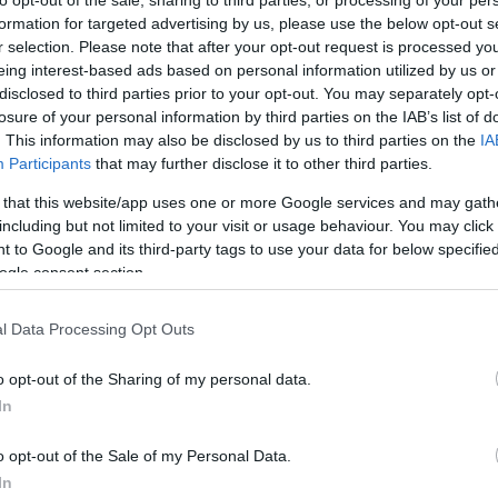
formation for targeted advertising by us, please use the below opt-out s
agyarázta, hogy
r selection. Please note that after your opt-out request is processed y
eing interest-based ads based on personal information utilized by us or
em vezet senki úgy,
disclosed to third parties prior to your opt-out. You may separately opt-
losure of your personal information by third parties on the IAB’s list of
drosa
. This information may also be disclosed by us to third parties on the
IA
Participants
that may further disclose it to other third parties.
 that this website/app uses one or more Google services and may gath
including but not limited to your visit or usage behaviour. You may click 
 to Google and its third-party tags to use your data for below specifi
ogle consent section.
l Data Processing Opt Outs
ika miatt ma már nem lehet úgy bevenni a kanyarokat,
o opt-out of the Sharing of my personal data.
rosa csinálta. A MotoGP jelenlegi szabályrendszerét
In
o opt-out of the Sale of my Personal Data.
hallhatja az ember a jól ismert fordulatot: régen
In