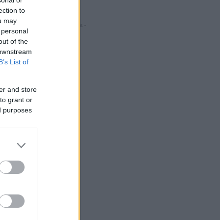
ection to
ou may
- Hirdetés -
 personal
out of the
 downstream
B’s List of
er and store
to grant or
ed purposes