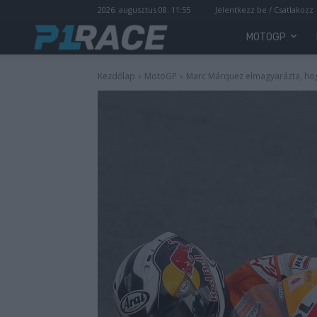
2026. augusztus 08. 11:55
Jelentkezz be / Csatlakozz
MOTOGP
Kezdőlap
MotoGP
Marc Márquez elmagyarázta, hogy