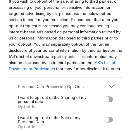
If you wish to opt-out of the sale, sharing to third parties, or
processing of your personal or sensitive information for
— VALENTINO ROSSI
targeted advertising by us, please use the below opt-out
(@VALEYELLOW46)
SEPTEMBER 4,
section to confirm your selection. Please note that after your
opt-out request is processed you may continue seeing
2024
interest-based ads based on personal information utilized by
us or personal information disclosed to third parties prior to
your opt-out. You may separately opt-out of the further
CIMKÉK
KK
Marco Bezzecchi
The Motor Ranch
disclosure of your personal information by third parties on the
IAB’s list of downstream participants. This information may
Valentino Rossi
also be disclosed by us to third parties on the
IAB’s List of
Downstream Participants
that may further disclose it to other
third parties.
Please note that this website/app uses one or more Google
Personal Data Processing Opt Outs
Előző cikk
Következő cikk
services and may gather and store information including but
A Ducati vezére sem maradt
Hivatalos: Oliveira a Yamaha
not limited to your visit or usage behaviour. You may click to
I want to opt-out of the Sharing of my
personal data.
csöndben, elmondta, mit
gyári pilótájaként kerül a
grant or deny consent to Google and its third-party tags to
Opted In
gondol Bagnaia és Álex
Pramachoz
use your data for below specified purposes in below Google
Márquez ütközéséről
consent section.
I want to opt-out of the Sale of my
Personal Data.
Opted In