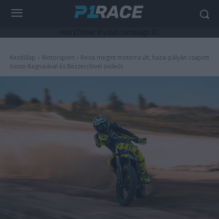
HurryTimer: Invalid campaign ID.
Kezdőlap
Motorsport
Rossi megint motorra ült, hazai pályán csapott
össze Bagnaiával és Bezzecchivel (videó)