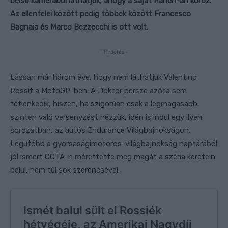
belső kamerából láthatjuk, ahogy a saját Ranch-án köröz.
Az ellenfelei között pedig többek között Francesco
Bagnaia és Marco Bezzecchi is ott volt.
- Hirdetés -
Lassan már három éve, hogy nem láthatjuk Valentino
Rossit a MotoGP-ben. A Doktor persze azóta sem
tétlenkedik, hiszen, ha szigorúan csak a legmagasabb
szinten való versenyzést nézzük, idén is indul egy ilyen
sorozatban, az autós Endurance Világbajnokságon.
Legutóbb a gyorsaságimotoros-világbajnokság naptárából
jól ismert COTA-n mérettette meg magát a széria keretein
belül, nem túl sok szerencsével.