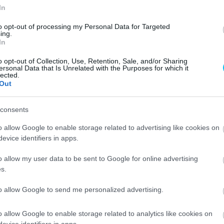
In
bike-világbajnokság magny-cours-i fordulójának
to opt-out of processing my Personal Data for Targeted
ing.
 Rea számára már az 1. kör végén véget ért a
In
ól nem függetlenül elestek. Ráadásul egyikük
o opt-out of Collection, Use, Retention, Sale, and/or Sharing
ek a vasárnapi eseményeken.
ersonal Data that Is Unrelated with the Purposes for which it
lected.
Out
gyári Ducati rossz döntése idézte elő, hiszen a
gel ellentétben nem száraz pályára alkalmas,
consents
Bár közvetlenül a rajt után élre állt, ezt követően
o allow Google to enable storage related to advertising like cookies on
rkeztek az utolsó sikánhoz.
evice identifiers in apps.
ja felett, és látványos highside-ot produkált. A
o allow my user data to be sent to Google for online advertising
 kikerülni, ám Rea ennek során szintén eldobta a
s.
hetőséget szalasztott el, hiszen nem tudta
to allow Google to send me personalized advertising.
étvége további részét kihagyó Toprak
ányát.
o allow Google to enable storage related to analytics like cookies on
evice identifiers in apps.