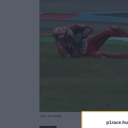
Fotó: WorldSBK
p1race.hu