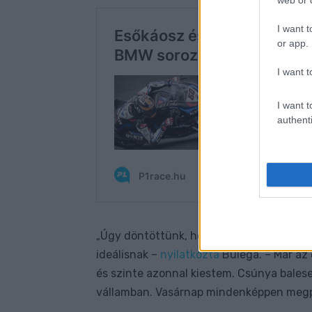
I want t
or app.
I want t
I want t
authenti
Úgy döntöttünk, hogy az intermediate g
„
ideálisnak –
nyilatkozta
Bulega. – Már az 
és szinte azonnal kiestem. Csúnya baleset
vállamban. Vasárnap mindenképpen megpr