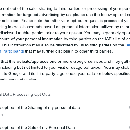
to opt-out of the sale, sharing to third parties, or processing of your per
 a törést a balesete
formation for targeted advertising by us, please use the below opt-out s
r selection. Please note that after your opt-out request is processed y
gának is kérdéses a
eing interest-based ads based on personal information utilized by us or
disclosed to third parties prior to your opt-out. You may separately opt-
losure of your personal information by third parties on the IAB’s list of
. This information may also be disclosed by us to third parties on the
IA
Participants
that may further disclose it to other third parties.
 that this website/app uses one or more Google services and may gath
including but not limited to your visit or usage behaviour. You may click 
 to Google and its third-party tags to use your data for below specifi
ogle consent section.
l Data Processing Opt Outs
ja, és egy mély vágás is keletkezett azon a
i fordulójának első futamán elszenvedett balesete
o opt-out of the Sharing of my personal data.
e bukó Nicolò Bulegát is még egyszer meg fogják
In
l el, hogy rajthoz állhatnak-e a hétvége további
o opt-out of the Sale of my Personal Data.