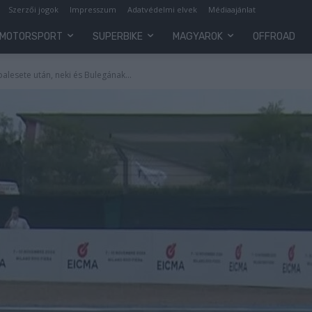
Szerzői jogok
Impresszum
Adatvédelmi elvek
Médiaajánlat
MOTORSPORT
SUPERBIKE
MAGYAROK
OFFROAD
alesete után, neki és Bulegának...