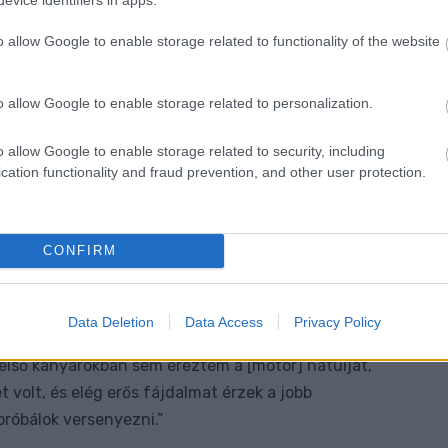
o allow Google to enable storage related to functionality of the website
o allow Google to enable storage related to personalization.
o allow Google to enable storage related to security, including
cation functionality and fraud prevention, and other user protection.
CONFIRM
Data Deletion
Data Access
Privacy Policy
umikon rajtolunk, de a kockáztatás nem bizonyult
első kanyarokban sem éreztem a [motor] hátulját,
 volt, és elég erős fájdalmat érzek a jobb
óbálok versenyezni.”