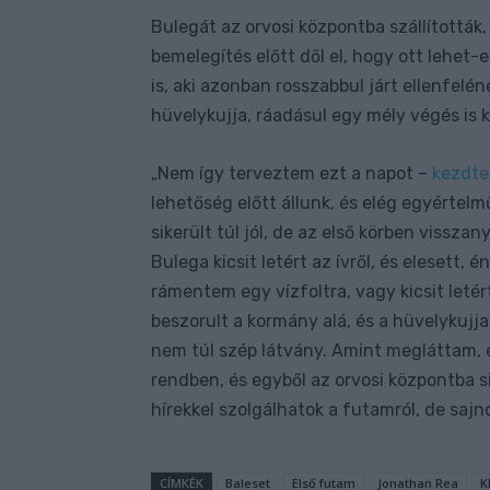
Bulegát az orvosi központba szállították, 
bemelegítés előtt dől el, hogy ott lehet-
is, aki azonban rosszabbul járt ellenfelén
hüvelykujja, ráadásul egy mély végés is 
Nem így terveztem ezt a napot –
kezdte
„
lehetőség előtt állunk, és elég egyértelm
sikerült túl jól, de az első körben vissz
Bulega kicsit letért az ívről, és elesett, 
rámentem egy vízfoltra, vagy kicsit letér
beszorult a kormány alá, és a hüvelykujja
nem túl szép látvány. Amint megláttam, 
rendben, és egyből az orvosi központba s
hírekkel szolgálhatok a futamról, de sajn
CÍMKÉK
Baleset
Első futam
Jonathan Rea
K