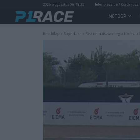
2026. augusztus 06. 18:35
Jelentkezz be / Csatlakozz
MOTOGP
Kezdőlap
Superbike
Rea nem úszta meg a törést a b