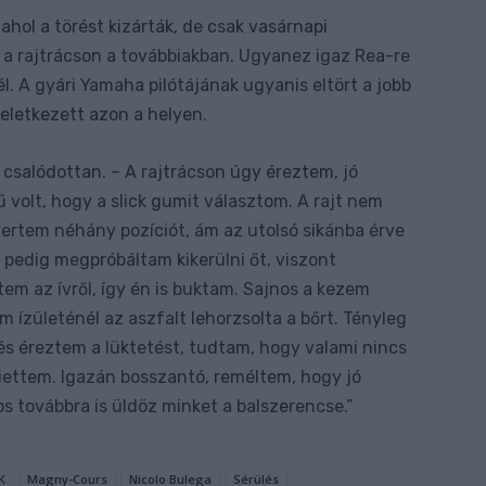
ahol a törést kizárták, de csak vasárnapi
e a rajtrácson a továbbiakban. Ugyanez igaz Rea-re
él. A gyári Yamaha pilótájának ugyanis eltört a jobb
keletkezett azon a helyen.
csalódottan. – A rajtrácson úgy éreztem, jó
ű volt, hogy a slick gumit választom. A rajt nem
anyertem néhány pozíciót, ám az utolsó sikánba érve
én pedig megpróbáltam kikerülni őt, viszont
tem az ívről, így én is buktam. Sajnos a kezem
m ízületénél az aszfalt lehorzsolta a bőrt. Tényleg
és éreztem a lüktetést, tudtam, hogy valami nincs
iettem. Igazán bosszantó, reméltem, hogy jó
os továbbra is üldöz minket a balszerencse.”
K
Magny-Cours
Nicolo Bulega
Sérülés