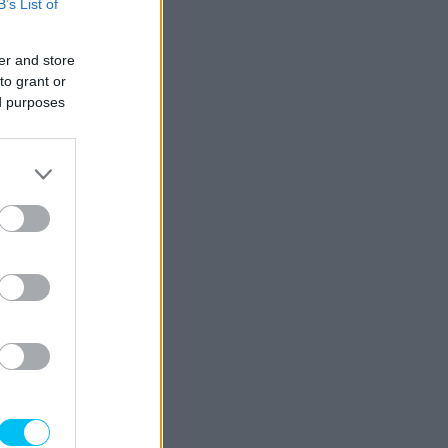
B’s List of
er and store
to grant or
ed purposes