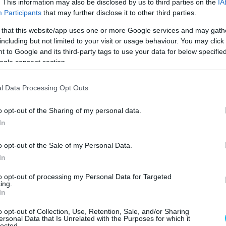
. This information may also be disclosed by us to third parties on the
IA
nek alapját a tavaly elfogadott
rendszer
képezi. Ez a
Participants
that may further disclose it to other third parties.
 négy kategóriába sorolja, amelyek közül a
a befagyasztás alatt is fejleszthetnék az aktuális
 that this website/app uses one or more Google services and may gath
including but not limited to your visit or usage behaviour. You may click 
 a Hondát és a Yamahát.
 to Google and its third-party tags to use your data for below specifi
ogle consent section.
ezérigazgatója nemrég arra utalt, hogy a Yamahánál nem
ategóriából is tovább dolgoznának az M1 „szívén”. Erre
l Data Processing Opt Outs
n értesülések szerint a japán gyártó elkezdte egy V4-es
 kifejezetten gyorsan halad, és így már 2027 előtt
o opt-out of the Sharing of my personal data.
orrást. Pillanatnyilag – a Suzuki kivonulása óta –
In
égyes blokkot használnak.
o opt-out of the Sale of my Personal Data.
In
to opt-out of processing my Personal Data for Targeted
ing.
In
o opt-out of Collection, Use, Retention, Sale, and/or Sharing
ersonal Data that Is Unrelated with the Purposes for which it
lected.