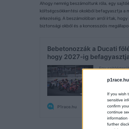
Ahogy nemrég beszámoltunk róla, egy sajtóé
költségcsökkentési okokból befagyasztja a
érkezéséig. A beszámolóban arról írtak, hogy 
biztonsági okból és a koncessziós megállapo
p1race.hu
If you wish 
sensitive in
confirm you
continue se
information 
further disc