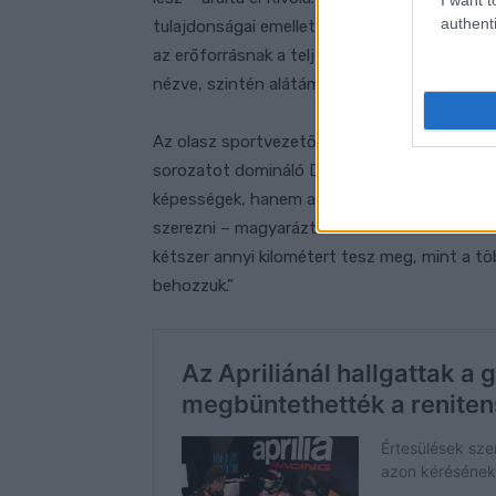
authenti
tulajdonságai emellett a koncepció mellett 
az erőforrásnak a teljesítménye is. Az a tén
nézve, szintén alátámasztja, hogy ez a helyes
Az olasz sportvezető végül arra is válaszolt
sorozatot domináló Ducatit. „A versenyzők é
képességek, hanem a tapasztalat hiányzik. É
szerezni – magyarázta Rivola. – A Ducati min
kétszer annyi kilométert tesz meg, mint a tö
behozzuk.”