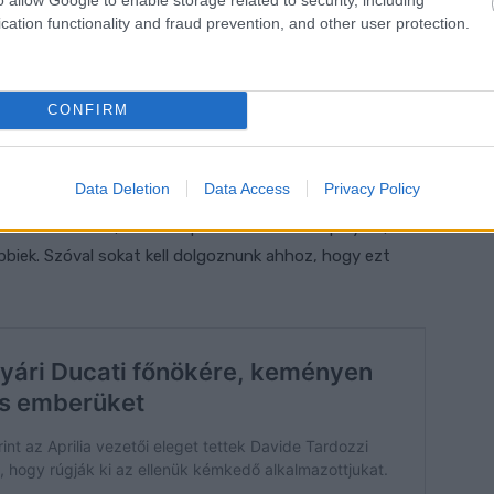
cation functionality and fraud prevention, and other user protection.
szólnak, ahogy az aerodinamika használata és magának
y, hogy a Yamaha is V4-esben gondolkodik a jövőre
 út.”
CONFIRM
, hogy szerinte miért nem tudták eddig befogni a
s a motorok száma, valamint az időfaktor miatt. Nem a
Data Deletion
Data Access
Privacy Policy
s tapasztalatot a pályán megtett kilométerekkel lehet
den alkalommal, amikor a pilótái kimennek a pályára,
bbiek. Szóval sokat kell dolgoznunk ahhoz, hogy ezt