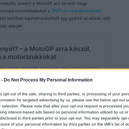
rtesülés szerint a MotoGP azt tervezi, hogy
 mostani motorblokkokat a
2027-es szabályrendszer
két esetben kaphatna kivételt egy gyártó az előírás alól:
dás alapján.
 -
Do Not Process My Personal Information
to opt-out of the sale, sharing to third parties, or processing of your per
formation for targeted advertising by us, please use the below opt-out s
r selection. Please note that after your opt-out request is processed y
eing interest-based ads based on personal information utilized by us or
disclosed to third parties prior to your opt-out. You may separately opt-
losure of your personal information by third parties on the IAB’s list of