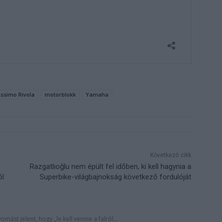
ssimo Rivola
motorblokk
Yamaha
Következő cikk
Razgatlıoğlu nem épült fel időben, ki kell hagynia a
ól
Superbike-világbajnokság következő fordulóját