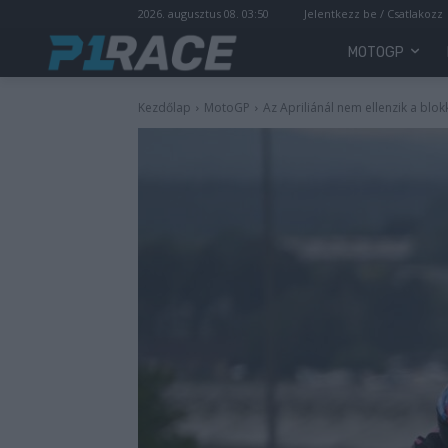
2026. augusztus 08. 03:50
Jelentkezz be / Csatlakozz
MOTOGP
Kezdőlap
MotoGP
Az Apriliánál nem ellenzik a blok