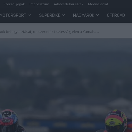
Szerzői jogok
Impresszum
Adatvédelmi elvek
Médiaajánlat
MOTORSPORT
SUPERBIKE
MAGYAROK
OFFROAD
kok befagyasztását, de szerintük tisztességtelen a Yamaha...