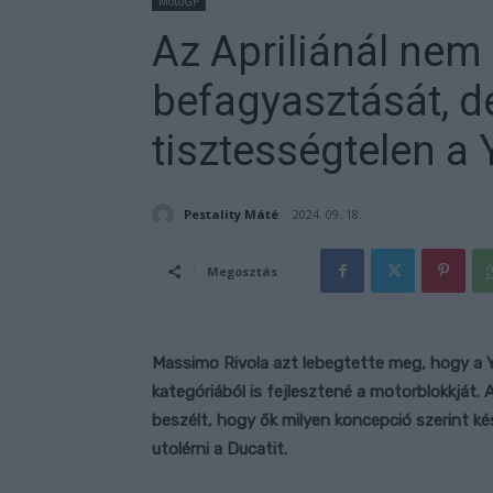
MotoGP
Az Apriliánál nem 
befagyasztását, d
tisztességtelen a
Pestality Máté
2024. 09. 18.
Megosztás
Massimo Rivola azt lebegtette meg, hogy a
kategóriából is fejlesztené a motorblokkját. A
beszélt, hogy ők milyen koncepció szerint kés
utolérni a Ducatit.