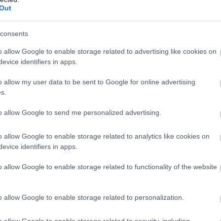
Out
consents
o allow Google to enable storage related to advertising like cookies on
evice identifiers in apps.
o allow my user data to be sent to Google for online advertising
 a befagyasztással – mindaddig, amíg a szabályok
s.
ki Rivola a
SPEEDWEEK
kérdésére. – Ha például a
to allow Google to send me personalized advertising.
torblokkot akar építeni, akkor az nekem egészen addig
n a jelenlegi kategóriájukba, vagyis a D-be sorolják
o allow Google to enable storage related to analytics like cookies on
ki, akkor ez nem fog működni. A Yamaha van a fejlesztés
evice identifiers in apps.
ot terjesztettek elénk, amely szerintem nem
o allow Google to enable storage related to functionality of the website
m ragadós, hiszen az Apriliánál a 2027 utáni időszakban
o allow Google to enable storage related to personalization.
z [új szabályrendszer alapján épülő] egy V4-es blokk
kképítő, de az eddigi tapasztalatok és a mechanikai
o allow Google to enable storage related to security, including