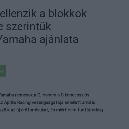
ellenzik a blokkok
e szerintük
 Yamaha ajánlata
 Yamaha nemcsak a D, hanem a C koncessziós
z Aprilia Racing vezérigazgatója emellett arról is
zítik az új erőforrásukat, és miért nem tudták eddig