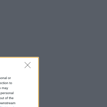
sonal or
ection to
ou may
 personal
out of the
 downstream