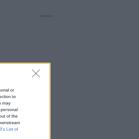
- Hirdetés -
sonal or
ection to
ou may
 personal
out of the
 downstream
B’s List of