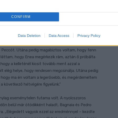
-os kanyar kijáratánál. Aztán az utolsó körben volt egy
g bementem oda. A határon voltam, de aztán rendesen le
rni tudtam itt, Misanóban, a szurkolóink előtt.”
CONFIRM
rán vezetett, a második helyről rajtoló Martín végül csak
Data Deletion
Data Access
Privacy Policy
mre, hiszen bajnoki ellenfele, Francesco Bagnaia bukott,
ó, de igazán kemény verseny volt – mondta a Pramac
em Peccót. Utána pedig magabiztos voltam, hogy fenn
 láttam, hogy Enea megérkezik rám, aztán ő próbálta
hogy a kelleténél kicsit tovább ment azzal a
volt elég helye, hogy rendesen megcsinálja. Utána pedig
 hogy ma én voltam a legerősebb, és megérdemeltem
 a következő hétvégére figyelünk.”
nylag eseménytelen futama volt. A nyolcszoros
d időn belül már ötödikként haladt, Bagnaia és Pedro
ra. „Elégedett vagyok ezzel az eredménnyel – kezdte