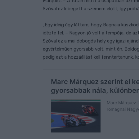
Márquez. – A futam előtt a csapatban azt mo
Szóval ez lebegett a szemem előtt, így próbál
„Egy ideig úgy láttam, hogy Bagnaia küszködi
idézte fel. – Nagyon jó volt a tempója, de az
Szóval ez a mai dobogós hely egy igazi aján
egyértelműen gyorsabb volt, mint én. Boldog
pedig ezt a hozzáállást kell fenntartanunk, 