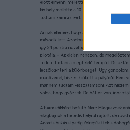
előtt elmenni mellette, de lezárta az ívet a 6
kis hely mellette a 10-es kanyarnál, én pedi
tudtam zárni az ívet. Hihetetlen, hogy ma nye
Annak ellenére, hogy szinte a teljes futam so
második lett. Azonban neki is volt oka az örö
így 24 pontra növelte az előnyét .„Ez egy j
pilótája. – Az elején nehezen, de megelőzt
tudom tartani a megfelelő tempót. De aztán
lecsökkenteni a különbséget. Úgy gondolom, 
manőverrel, hiszen kilökött a pályáról. Nem 
már nem tudtam visszatámadni. Azt hiszem,
volna, hogy győzzek. De hát ez van, innentől
A harmadikként befutó Marc Márqueznek ará
világbajnok a hetedik helyről rajtolt, de rövi
Acosta bukásai pedig felrepítették a dobogó