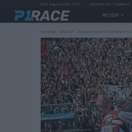
2026. augusztus 06. 16:05
Jelentkezz be / Csatlakozz
MOTOGP
Kezdőlap
MotoGP
Bastianini szerint ő rendesen lezá