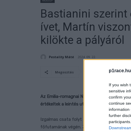
MotoGP
Bastianini szerint
ívet, Martín viszo
kilökte a pályáról
Pestality Máté
2024. 09. 22.
p1race.hu
Megosztás
If you wish 
sensitive in
Az Emilia-romagnai Nagydíj főfutamának dob
confirm you
continue se
értékeltek a leintés után.
information 
further disc
Izgalmas csata folyt az első helyért a másod
participants
főfutamának végén. Jorge Martín egy nagyszer
Downstream 