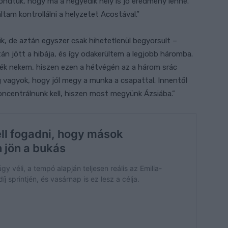
ndtuk, hogy ma a negyedik hely is jó eredmény lenne.
tam kontrollálni a helyzetet Acostával.”
k, de aztán egyszer csak hihetetlenül begyorsult –
tán jött a hibája, és így odakerültem a legjobb háromba.
dék nekem, hiszen ezen a hétvégén az a három srác
 vagyok, hogy jól megy a munka a csapattal. Innentől
koncentrálnunk kell, hiszen most megyünk Ázsiába.”