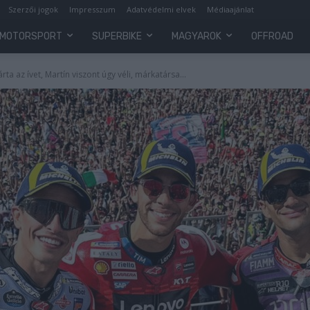
Szerzői jogok
Impresszum
Adatvédelmi elvek
Médiaajánlat
MOTORSPORT
SUPERBIKE
MAGYAROK
OFFROAD
rta az ívet, Martín viszont úgy véli, márkatársa...