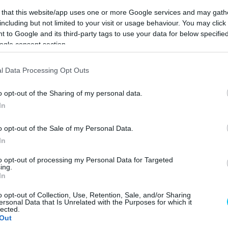
óból rajtoló Enea Bastianini felzárkózott mögé, és
 that this website/app uses one or more Google services and may gath
including but not limited to your visit or usage behaviour. You may click 
 to Google and its third-party tags to use your data for below specifi
ogle consent section.
l Data Processing Opt Outs
o opt-out of the Sharing of my personal data.
In
o opt-out of the Sale of my Personal Data.
In
to opt-out of processing my Personal Data for Targeted
ing.
In
o opt-out of Collection, Use, Retention, Sale, and/or Sharing
ersonal Data that Is Unrelated with the Purposes for which it
márkatársa mellé, akit így kifelé terelt. Az első képeket
lected.
Out
tt-e a szabályok ellen. A futam után viszont kiderült,