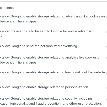
a kereteken belülre. Az olasz pilóta szintén úgy
consents
etendőt.
o allow Google to enable storage related to advertising like cookies on
evice identifiers in apps.
 🚨
@BESTIA23
FORCES
o allow my user data to be sent to Google for online advertising
N
TO GIVE! 🤯
s.
AGP
🏁
to allow Google to send me personalized advertising.
/L7ZZ01URVJ
o allow Google to enable storage related to analytics like cookies on
evice identifiers in apps.
@MOTOGP)
SEPTEMBER
o allow Google to enable storage related to functionality of the website
o allow Google to enable storage related to personalization.
 a leintést követően. – Jorge tökéletes munkát végzett
o allow Google to enable storage related to security, including
z volt megelőzni. Megpróbáltam három körrel a vége
cation functionality and fraud prevention, and other user protection.