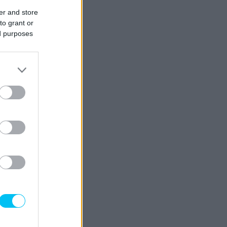
er and store
to grant or
ed purposes