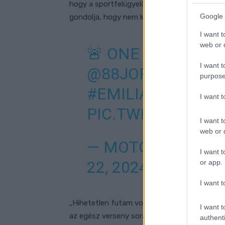
hogy a sportfelügyelők szerint ez még befért 
Google 
gondolja, hogy nem követett el semmi bünt
I want t
web or d
🚨 ONE LAP TO GO!
I want t
@88JORGEMARTI
purpose
#EMILIAROMAGN
I want 
PIC.TWITTER.COM
I want t
web or d
— MOTOGP™🏁 (
I want t
22, 2024
or app.
I want t
„Hihetetlen futam volt – értékelt Bastianini
I want t
az egész verseny során, szóval nagyon nehé
authenti