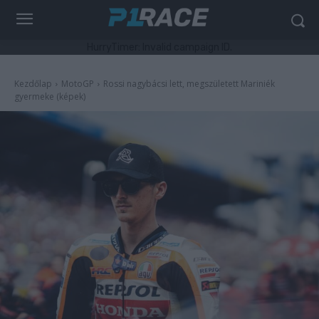
HurryTimer: Invalid campaign ID.
Kezdőlap
MotoGP
Rossi nagybácsi lett, megszületett Mariniék
gyermeke (képek)