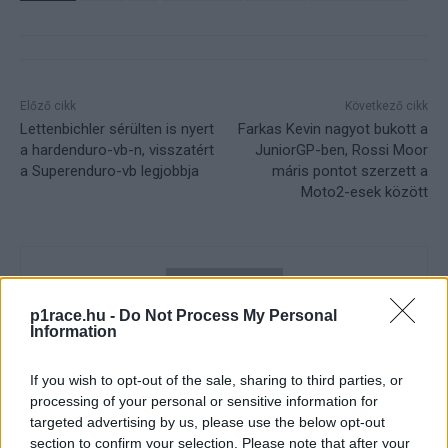
Előző cikk
Következő cikk
Lettenbichler sérülten is nyert
Farkas Kevin nagyot bukott a
a hardenduro-vb-n, visszatért
JuniorGP-ben, Rossi Moor
a Superenduro-vb legjobbja
máris pontot szerzett a
Moto2-esek között
p1race.hu -
Do Not Process My Personal
Information
If you wish to opt-out of the sale, sharing to third parties, or
processing of your personal or sensitive information for
Sebők Máté
targeted advertising by us, please use the below opt-out
section to confirm your selection. Please note that after your