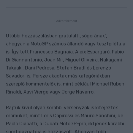
- Advertisement -
Utóbbi hozzászólásban gratulált „sógorának”,
ahogyan a MotoGP számos állandó vagy tesztpilótája
is. Így tett Francesco Bagnaia, Aleix Espargaró, Fabio
Di Giannantonio, Joan Mir, Miguel Oliveira, Nakagami
Takaaki, Dani Pedrosa, Stefan Bradl és Lorenzo
Savadori is. Persze akadtak más kategóriákban
szereplő kommentelők is, mint például Michael Ruben
Rinaldi, Xavi Vierge vagy Jorge Navarro.
Rajtuk kívül olyan korábbi versenyzők is kifejezték
örömüket, mint Loris Capirossi és Mauro Sanchini, de
Paolo Ciabatti, a Ducati MotoGP-projektjének korábbi
sportigazgatója is hozzászólt. Ahogyan több