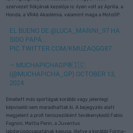
szervezet fiókjának kezelője is: ilyen volt az Aprilia, a
Honda, a VR46 Akadémia, valamint maga a MotoGP.
EL BUENO DE
@LUCA_MARINI_97
HA
SIDO PAPÁ…
PIC.TWITTER.COM/KMUZAQGG87
— MUCHAPICHAGP®🇮🇨
(@MUCHAPICHA_GP)
OCTOBER 13,
2024
Emellett más sportágak korábbi vagy jelenlegi
képviselői sem maradhattak ki. A bejegyzés alatt
megjelent a profi teniszezőként tevékenykedő Fabio
Fognini, Mattia Perin, a Juventus
labdarúgócsapatának kapusa, illetve a korábbi Forma–