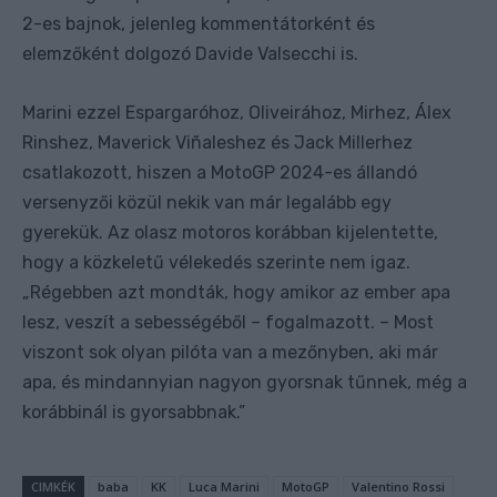
2-es bajnok, jelenleg kommentátorként és
elemzőként dolgozó Davide Valsecchi is.
Marini ezzel Espargaróhoz, Oliveirához, Mirhez, Álex
Rinshez, Maverick Viñaleshez és Jack Millerhez
csatlakozott, hiszen a MotoGP 2024-es állandó
versenyzői közül nekik van már legalább egy
gyerekük. Az olasz motoros korábban kijelentette,
hogy a közkeletű vélekedés szerinte nem igaz.
„Régebben azt mondták, hogy amikor az ember apa
lesz, veszít a sebességéből – fogalmazott. – Most
viszont sok olyan pilóta van a mezőnyben, aki már
apa, és mindannyian nagyon gyorsnak tűnnek, még a
korábbinál is gyorsabbnak.”
CIMKÉK
baba
KK
Luca Marini
MotoGP
Valentino Rossi