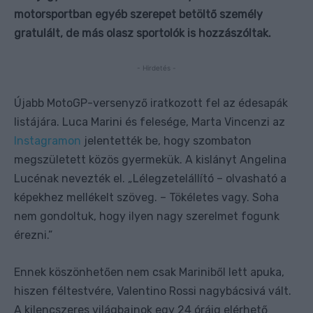
motorsportban egyéb szerepet betöltő személy
gratulált, de más olasz sportolók is hozzászóltak.
- Hirdetés -
Újabb MotoGP-versenyző iratkozott fel az édesapák
listájára. Luca Marini és felesége, Marta Vincenzi az
Instagramon
jelentették be, hogy szombaton
megszületett közös gyermekük. A kislányt Angelina
Lucénak nevezték el. „Lélegzetelállító – olvasható a
képekhez mellékelt szöveg. – Tökéletes vagy. Soha
nem gondoltuk, hogy ilyen nagy szerelmet fogunk
érezni.”
Ennek köszönhetően nem csak Mariniből lett apuka,
hiszen féltestvére, Valentino Rossi nagybácsivá vált.
A kilencszeres világbajnok egy 24 óráig elérhető