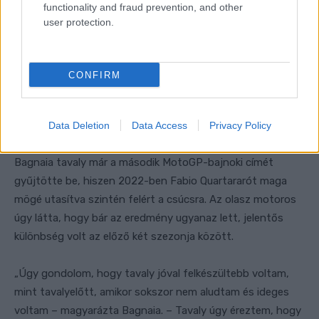
functionality and fraud prevention, and other
user protection.
CONFIRM
Data Deletion
Data Access
Privacy Policy
Bagnaia tavaly már a második MotoGP-bajnoki címét
gyűjtötte be, hiszen 2022-ben Fabio Quartararót maga
mögé utasítva szintén felért a csúcsra. Az olasz motoros
úgy látta, hogy bár az eredmény ugyanaz lett, jelentős
különbség volt az előző két szezonja között.
„Úgy gondolom, hogy tavaly jóval felkészültebb voltam,
mint tavalyelőtt, amikor sokszor nem aludtam és ideges
voltam – magyarázta Bagnaia. – Tavaly úgy éreztem, hogy