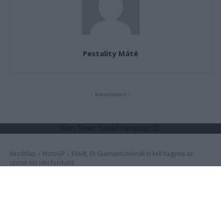
Pestality Máté
- Advertisment -