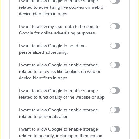
I want to allow Google to enable storage
„De azt hiszem, hogy amiben [a legtöbbet] fejlődött, az
related to advertising like cookies on web or
device identifiers in apps.
az, hogy most már tisztában van vele, hogy nyerhet,
tudja, hogy képes igazán versenyképes lenni – tette
I want to allow my user data to be sent to
hozzá. – És szerintem ez óriási különbséget jelent. Én ezt
Google for online advertising purposes.
akkor tapasztaltam meg, amikor megnyertem az első
I want to allow Google to send me
MotoGP-futamomat, majd amikor 2021-ben először
personalized advertising.
küzdöttem a bajnoki címért. Ez hatalmas változást tud
eredményezni. De ami [a bajnoki versenyfutás] mentális
I want to allow Google to enable storage
related to analytics like cookies on web or
oldalát illeti, azt hiszem, azt nem fogod teljesen
device identifiers in apps.
megérteni, amíg a szezon legvégére nem érsz.”
I want to allow Google to enable storage
related to functionality of the website or app.
I want to allow Google to enable storage
related to personalization.
I want to allow Google to enable storage
related to security, including authentication