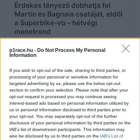
p1race.hu -
Do Not Process My Personal
Information
If you wish to opt-out of the sale, sharing to third parties, or
processing of your personal or sensitive information for
targeted advertising by us, please use the below opt-out
section to confirm your selection. Please note that after your
opt-out request is processed you may continue seeing
interest-based ads based on personal information utilized by
us or personal information disclosed to third parties prior to
your opt-out. You may separately opt-out of the further
disclosure of your personal information by third parties on the
Viszont van egy másik jelentős különbség is: tavaly ilyekor
IAB’s list of downstream participants. This information may
Bagnaia, most pedig Martín áll az élen. A spanyol pilóta
also be disclosed by us to third parties on the
IAB’s List of