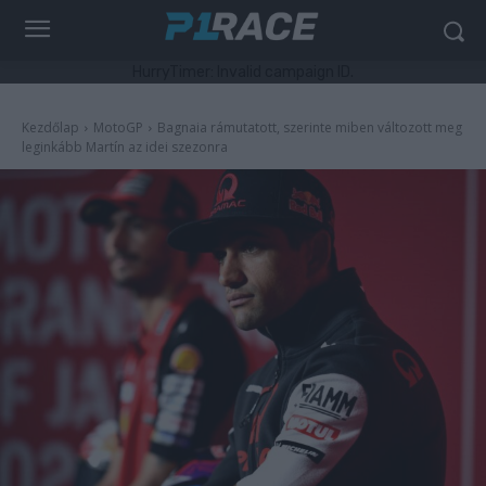
HurryTimer: Invalid campaign ID.
Kezdőlap
MotoGP
Bagnaia rámutatott, szerinte miben változott meg
leginkább Martín az idei szezonra