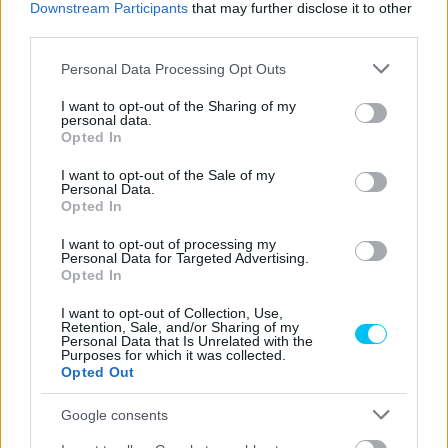
tehát idénre feljebb tudta tenni a lécet. A csütörtöki
Downstream Participants
that may further disclose it to other
third parties.
sajtótájékoztatón pont ezért arról kérdezték meg a
címvédőt, hogy szerinte riválisa miben változott meg
Please note that this website/app uses one or more Google
Personal Data Processing Opt Outs
services and may gather and store information including but
leginkább az előzőről az idei szezonra.
not limited to your visit or usage behaviour. You may click to
I want to opt-out of the Sharing of my
personal data.
grant or deny consent to Google and its third-party tags to
Opted In
- Advertisement -
use your data for below specified purposes in below Google
consent section.
I want to opt-out of the Sale of my
„Azt hiszem, a legnagyobb különbség a tavalyi idényhez
Personal Data.
Opted In
képest az, hogy idén sokkal jobban kezdte a szezont –
válaszolta
Bagnaia. – A pontokat tekintve szinte mindig ő
I want to opt-out of processing my
Personal Data for Targeted Advertising.
állt az élen. Többé-kevésbé eddig végig vezetett, kivéve
Opted In
Katart, mert ott én nyertem [a főfutamot], aztán
I want to opt-out of Collection, Use,
Sachsenringet és Spielberget, ahol néhány ponttal én
Retention, Sale, and/or Sharing of my
kerültem az élre. Eléggé konzisztens teljesítményt
Personal Data that Is Unrelated with the
Purposes for which it was collected.
nyújtott, ebben jobb volt, mint én. Hiszen nekünk volt
Opted Out
néhány szerencsétlen helyzetünk az összeérésekkel, illetve
Google consents
a motorral kapcsolatos problémákkal.”