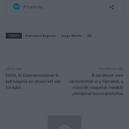
CIMKÉK
Francesco Bagnaia
Jorge Martín
KK
Előző cikk
Következő cikk
Eldőlt, Di Giannantoniónak ki
A sérülések sem
kell hagynia az utolsó két idei
tántorították el a Yamahát, a
fordulót
második csapatuk mindkét
pilótájával hosszabbítottak