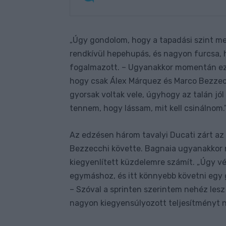
Úgy gondolom, hogy a tapadási szint me
„
rendkívül hepehupás, és nagyon furcsa, h
fogalmazott. – Ugyanakkor momentán ezt
hogy csak Álex Márquez és Marco Bezzecch
gyorsak voltak vele, úgyhogy az talán jól
tennem, hogy lássam, mit kell csinálnom.
Az edzésen három tavalyi Ducati zárt az
Bezzecchi követte. Bagnaia ugyanakkor 
kiegyenlített küzdelemre számít. „Úgy v
egymáshoz, és itt könnyebb követni egy
– Szóval a sprinten szerintem nehéz lesz
nagyon kiegyensúlyozott teljesítményt n