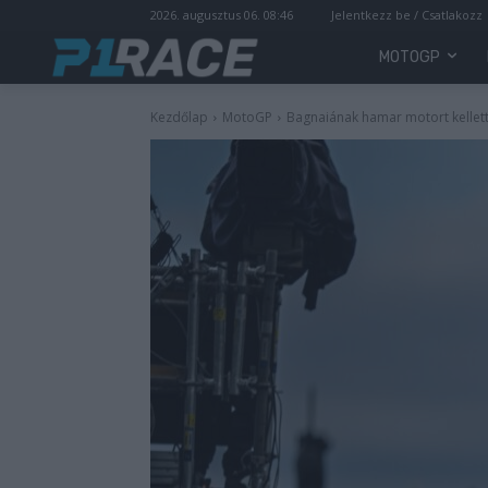
2026. augusztus 06. 08:46
Jelentkezz be / Csatlakozz
MOTOGP
Kezdőlap
MotoGP
Bagnaiának hamar motort kellett 