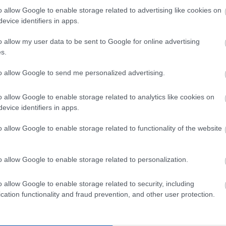
ét, máris visszament a bokszba. Később aztán
o allow Google to enable storage related to advertising like cookies on
evice identifiers in apps.
a meg abban, hogy érvényes kört fusson. Ezután
hajrá előtt kicsúszott onnan, végül azonban
o allow my user data to be sent to Google for online advertising
élen záró Marc Márqueztől 243 ezreddel elmaradva
s.
to allow Google to send me personalized advertising.
ne, hogy bejutok a Q2-be –
nyilatkozta
. – A kezdés
o allow Google to enable storage related to analytics like cookies on
zámú motoron nem éreztem jól magam, ezért ki
evice identifiers in apps.
szamennem, amely nem állt készen. Szóval akkor volt
o allow Google to enable storage related to functionality of the website
ultam a másik motorral, rájöttem, mit kell tennem
át végeztünk a csapattal közösen. Végül nagyszerű
ó abronccsal, utána pedig a gyorskör is jól ment.
o allow Google to enable storage related to personalization.
hetőségünk kihozni a maximális teljesítményünket.
o allow Google to enable storage related to security, including
ezni az első vagy a második helyet, de most az
cation functionality and fraud prevention, and other user protection.
, és ez sikerült. Ennek nagyon örülök, de szombaton
 mi a teendő, és úgy vélem, megvan bennünk a