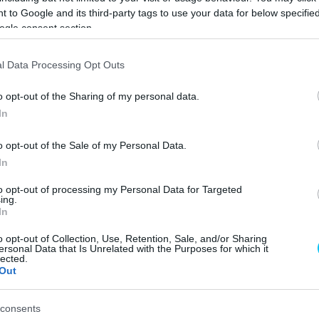
orzasztó időjárási körülmények miatt törölni
 to Google and its third-party tags to use your data for below specifi
ogle consent section.
i tréningen Jorge Martín és Francesco Bagnaia is
őre. Míg előbbi elesett, addig utóbbinak másféle
l Data Processing Opt Outs
o opt-out of the Sharing of my personal data.
In
o opt-out of the Sale of my Personal Data.
In
to opt-out of processing my Personal Data for Targeted
ing.
In
o opt-out of Collection, Use, Retention, Sale, and/or Sharing
ersonal Data that Is Unrelated with the Purposes for which it
lected.
Out
consents