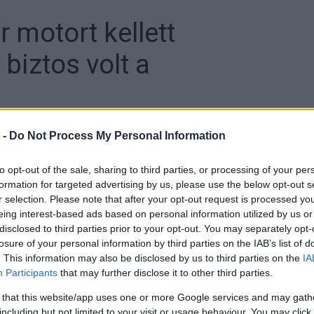
motort kellett
 biztos volt a
 -
Do Not Process My Personal Information
to opt-out of the sale, sharing to third parties, or processing of your per
formation for targeted advertising by us, please use the below opt-out s
r selection. Please note that after your opt-out request is processed y
eing interest-based ads based on personal information utilized by us or
disclosed to third parties prior to your opt-out. You may separately opt-
 tartalékmotorjára az Ausztrál Nagydíj edzésén,
losure of your personal information by third parties on the IAB’s list of
ól magát. Ennek ellenére magabiztos volt, sőt, úgy
. This information may also be disclosed by us to third parties on the
IA
ók, akkor az első két hely egyikén zárt volna.
Participants
that may further disclose it to other third parties.
 that this website/app uses one or more Google services and may gath
lt zökkenőmentesen az Ausztrál Nagydíj hétvégéje.
including but not limited to your visit or usage behaviour. You may click 