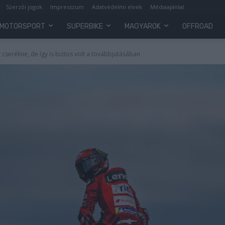
Szerzői jogok
Impresszum
Adatvédelmi elvek
Médiaajánlat
MOTORSPORT
SUPERBIKE
MAGYAROK
OFFROAD
cserélnie, de így is biztos volt a továbbjutásában