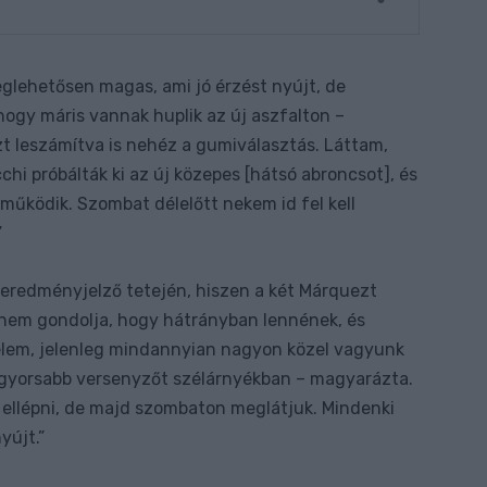
glehetősen magas, ami jó érzést nyújt, de
ogy máris vannak huplik az új aszfalton –
 leszámítva is nehéz a gumiválasztás. Láttam,
i próbálták ki az új közepes [hátsó abroncsot], és
 működik. Szombat délelőtt nekem id fel kell
”
 eredményjelző tetején, hiszen a két Márquezt
nem gondolja, hogy hátrányban lennének, és
élem, jelenleg mindannyian nagyon közel vagyunk
 gyorsabb versenyzőt szélárnyékban – magyarázta.
 ellépni, de majd szombaton meglátjuk. Mindenki
yújt.”