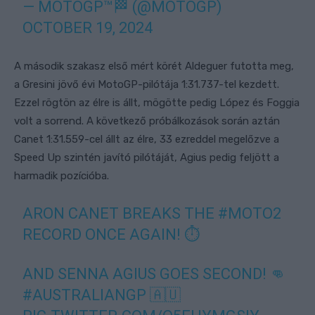
— MOTOGP™🏁 (@MOTOGP)
OCTOBER 19, 2024
A második szakasz első mért körét Aldeguer futotta meg,
a Gresini jövő évi MotoGP-pilótája 1:31.737-tel kezdett.
Ezzel rögtön az élre is állt, mögötte pedig López és Foggia
volt a sorrend. A következő próbálkozások során aztán
Canet 1:31.559-cel állt az élre, 33 ezreddel megelőzve a
Speed Up szintén javító pilótáját, Agius pedig feljött a
harmadik pozícióba.
ARON CANET BREAKS THE
#MOTO2
RECORD ONCE AGAIN! ⏱️
AND SENNA AGIUS GOES SECOND! 👊
#AUSTRALIANGP
🇦🇺