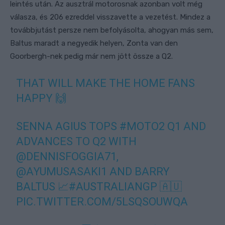
leintés után. Az ausztrál motorosnak azonban volt még
válasza, és 206 ezreddel visszavette a vezetést. Mindez a
továbbjutást persze nem befolyásolta, ahogyan más sem,
Baltus maradt a negyedik helyen, Zonta van den
Goorbergh-nek pedig már nem jött össze a Q2.
THAT WILL MAKE THE HOME FANS
HAPPY 🙌
SENNA AGIUS TOPS
#MOTO2
Q1 AND
ADVANCES TO Q2 WITH
@DENNISFOGGIA71
,
@AYUMUSASAKI1
AND BARRY
BALTUS 📈
#AUSTRALIANGP
🇦🇺
PIC.TWITTER.COM/5LSQSOUWQA