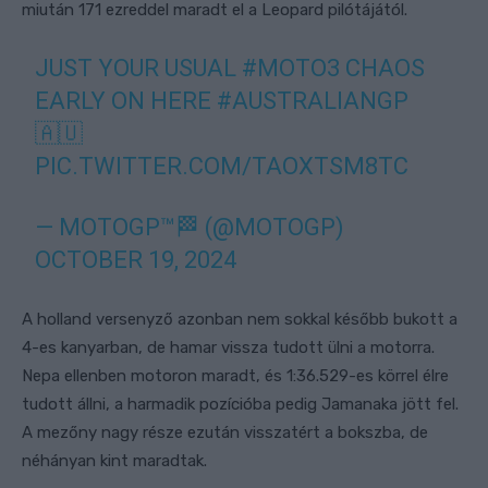
miután 171 ezreddel maradt el a Leopard pilótájától.
JUST YOUR USUAL
#MOTO3
CHAOS
EARLY ON HERE
#AUSTRALIANGP
🇦🇺
PIC.TWITTER.COM/TAOXTSM8TC
— MOTOGP™🏁 (@MOTOGP)
OCTOBER 19, 2024
A holland versenyző azonban nem sokkal később bukott a
4-es kanyarban, de hamar vissza tudott ülni a motorra.
Nepa ellenben motoron maradt, és 1:36.529-es körrel élre
tudott állni, a harmadik pozícióba pedig Jamanaka jött fel.
A mezőny nagy része ezután visszatért a bokszba, de
néhányan kint maradtak.