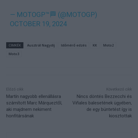
— MOTOGP™🏁 (@MOTOGP)
OCTOBER 19, 2024
CIMKÉK
Ausztrál Nagydíj
Időmérő edzés
KK
Moto2
Moto3
Előző cikk
Következő cikk
Martín nagyobb ellenállásra
Nincs döntés Bezzecchi és
számított Marc Márqueztől,
Viñales balesetének ügyében,
aki majdnem nekiment
de egy büntetést így is
honfitársának
kiosztottak