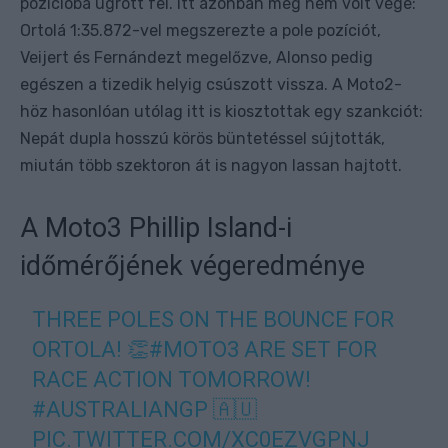
pozícióba ugrott fel. Itt azonban még nem volt vége:
Ortolá 1:35.872-vel megszerezte a pole pozíciót,
Veijert és Fernándezt megelőzve, Alonso pedig
egészen a tizedik helyig csúszott vissza. A Moto2-
höz hasonlóan utólag itt is kiosztottak egy szankciót:
Nepát dupla hosszú körös büntetéssel sújtották,
miután több szektoron át is nagyon lassan hajtott.
A Moto3 Phillip Island-i
időmérőjének végeredménye
THREE POLES ON THE BOUNCE FOR
ORTOLA! 👏
#MOTO3
ARE SET FOR
RACE ACTION TOMORROW!
#AUSTRALIANGP
🇦🇺
PIC.TWITTER.COM/XC0EZVGPNJ