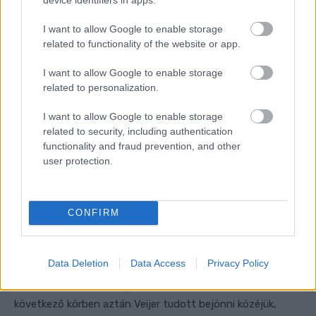
ROULSTONE TOPS Q1! 👏
I want to allow Google to enable storage
related to functionality of the website or app.
THE AUSSIE LEADS FERNANDEZ,
I want to allow Google to enable storage
MUNOZ AND FURUSATO THROUGH TO
related to personalization.
Q2! 💪
#AUSTRALIANGP
🇦🇺
I want to allow Google to enable storage
PIC.TWITTER.COM/HJKEOXNJSH
related to security, including authentication
functionality and fraud prevention, and other
user protection.
— MOTOGP™🏁 (@MOTOGP)
OCTOBER 19, 2024
CONFIRM
A kvalifikáció második fázisának első gyorskörét Ortolá
futotta meg, az MT Helmets motorosa 1:36.965-tel
Data Deletion
Data Access
Privacy Policy
kezdett, aminél csak Fernández volt gyorsabb az első
próbálkozások során, egészen pontosan 336 ezreddel. A
következő körben aztán Veijer tudott bejönni közéjük,