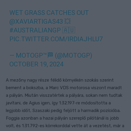
WET GRASS CATCHES OUT
@XAVIARTIGAS43
💥
#AUSTRALIANGP
🇦🇺
PIC.TWITTER.COM/IRDIAJHLU7
— MOTOGP™🏁 (@MOTOGP)
OCTOBER 19, 2024
A mezőny nagy része félidő környékén szokás szerint
bement a bokszba, a Marc VDS motorosa viszont maradt
a pályán. Miután visszatértek a pályára, sokan nem tudtak
javítani, de Agius igen, így 1:32.197-re módosította a
legjobb időt, Szaszaki pedig feljött a harmadik pozícióba.
Foggia azonban a hazai pályán szereplő pilótánál is jobb
volt, és 1:31.792-es körrekorddal vette át a vezetést, már a