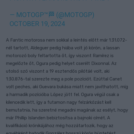
— MOTOGP™🏁 (@MOTOGP)
OCTOBER 19, 2024
A Fantic motorosa nem sokkal a leintés előtt már 1:31.072-
nél tartott, Aldeguer pedig hiába volt jó körön, a lassan
motorozó boly feltartotta őt, így viszont Ramírez is
megelőzte őt, Ogura pedig helyet cserélt Dixonnal. Az
utolsó szó viszont a 19 esztendős pilótáé volt, aki
1:30.876-tal szerezte meg a pole pozíciót. Ezúttal Canet
volt peches, aki Guevara bukása miatt nem javíthatott, míg
a harmadik pozícióba López jött fel. Ogura végül csak a
kilencedik lett, így a futamon nagy felzárkózást kell
bemutatnia, ha szeretné megadni magának az esélyt, hogy
már Phillip Islanden bebiztosítsa a bajnoki címét. A
kvalifikáció krónikájához még hozzátartozik, hogy az
egyébként hatodik González hosszú körös büntetést