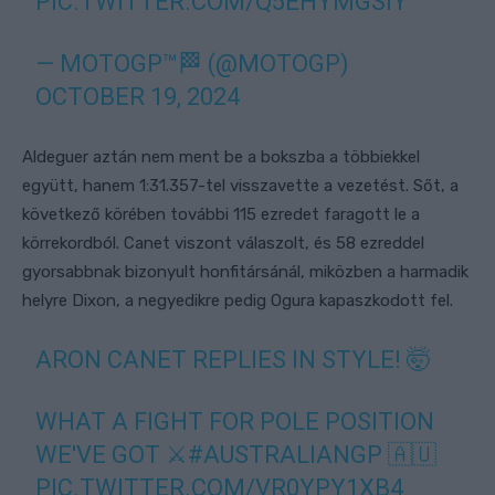
PIC.TWITTER.COM/Q5EHYMGSIY
— MOTOGP™🏁 (@MOTOGP)
OCTOBER 19, 2024
Aldeguer aztán nem ment be a bokszba a többiekkel
együtt, hanem 1:31.357-tel visszavette a vezetést. Sőt, a
következő körében további 115 ezredet faragott le a
körrekordból. Canet viszont válaszolt, és 58 ezreddel
gyorsabbnak bizonyult honfitársánál, miközben a harmadik
helyre Dixon, a negyedikre pedig Ogura kapaszkodott fel.
ARON CANET REPLIES IN STYLE! 🤯
WHAT A FIGHT FOR POLE POSITION
WE'VE GOT ⚔️
#AUSTRALIANGP
🇦🇺
PIC.TWITTER.COM/VR0YPY1XB4