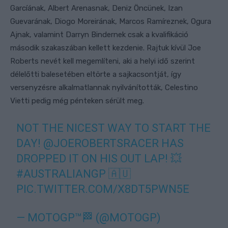
Garcíának, Albert Arenasnak, Deniz Öncünek, Izan
Guevarának, Diogo Moreirának, Marcos Ramíreznek, Ogura
Ajnak, valamint Darryn Bindernek csak a kvalifikáció
második szakaszában kellett kezdenie. Rajtuk kívül Joe
Roberts nevét kell megemlíteni, aki a helyi idő szerint
délelőtti balesetében eltörte a sajkacsontját, így
versenyzésre alkalmatlannak nyilvánították, Celestino
Vietti pedig még pénteken sérült meg.
NOT THE NICEST WAY TO START THE
DAY!
@JOEROBERTSRACER
HAS
DROPPED IT ON HIS OUT LAP! 💥
#AUSTRALIANGP
🇦🇺
PIC.TWITTER.COM/X8DT5PWN5E
— MOTOGP™🏁 (@MOTOGP)