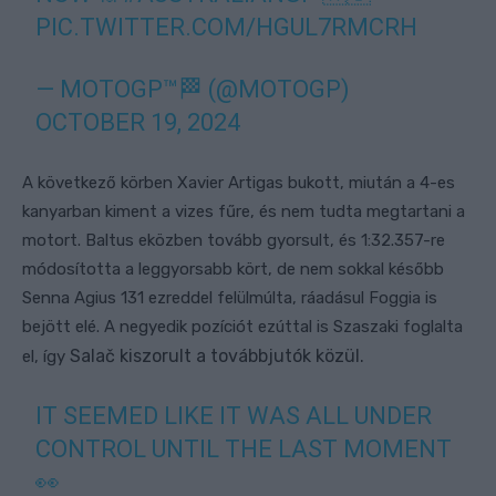
PIC.TWITTER.COM/HGUL7RMCRH
— MOTOGP™🏁 (@MOTOGP)
OCTOBER 19, 2024
A következő körben Xavier Artigas bukott, miután a 4-es
kanyarban kiment a vizes fűre, és nem tudta megtartani a
motort. Baltus eközben tovább gyorsult, és 1:32.357-re
módosította a leggyorsabb kört, de nem sokkal később
Senna Agius 131 ezreddel felülmúlta, ráadásul Foggia is
bejött elé. A negyedik pozíciót ezúttal is Szaszaki foglalta
Salač kiszorult a továbbjutók közül.
el, így
IT SEEMED LIKE IT WAS ALL UNDER
CONTROL UNTIL THE LAST MOMENT
👀