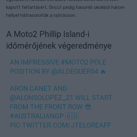
kapott feltartásért, Öncüt pedig hasonló okokból három
hellyel hátrasorolták a rajtrácson.
A Moto2 Phillip Island-i
időmérőjének végeredménye
AN IMPRESSIVE
#MOTO2
POLE
POSITION BY
@ALDEGUER54
🔥
ARON CANET AND
@ALONSOLOPEZ_21
WILL START
FROM THE FRONT ROW 😎
#AUSTRALIANGP
🇦🇺
PIC.TWITTER.COM/JTELOREAFF