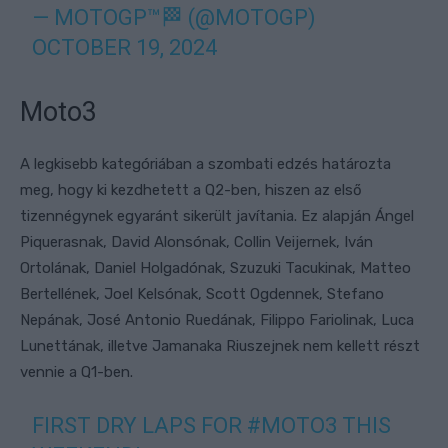
— MOTOGP™🏁 (@MOTOGP)
OCTOBER 19, 2024
Moto3
A legkisebb kategóriában a szombati edzés határozta
meg, hogy ki kezdhetett a Q2-ben, hiszen az első
tizennégynek egyaránt sikerült javítania. Ez alapján Ángel
Piquerasnak, David Alonsónak, Collin Veijernek, Iván
Ortolának, Daniel Holgadónak, Szuzuki Tacukinak, Matteo
Bertellének, Joel Kelsónak, Scott Ogdennek, Stefano
Nepának, José Antonio Ruedának, Filippo Fariolinak, Luca
Lunettának, illetve Jamanaka Riuszejnek nem kellett részt
vennie a Q1-ben.
FIRST DRY LAPS FOR
#MOTO3
THIS