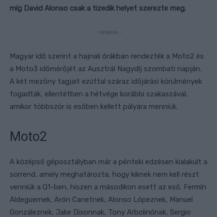
míg David Alonso csak a tizedik helyet szerezte meg.
- Hirdetés -
Magyar idő szerint a hajnali órákban rendezték a Moto2 és
a Moto3 időmérőjét az Ausztrál Nagydíj szombati napján.
A két mezőny tagjait ezúttal száraz időjárási körülmények
fogadták, ellentétben a hétvége korábbi szakaszával,
amikor többször is esőben kellett pályára menniük.
Moto2
A középső géposztályban már a pénteki edzésen kialakult a
sorrend, amely meghatározta, hogy kiknek nem kell részt
venniük a Q1-ben, hiszen a másodikon esett az eső. Fermín
Aldeguernek, Arón Canetnek, Alonso Lópeznek, Manuel
Gonzáleznek, Jake Dixonnak, Tony Arbolinónak, Sergio