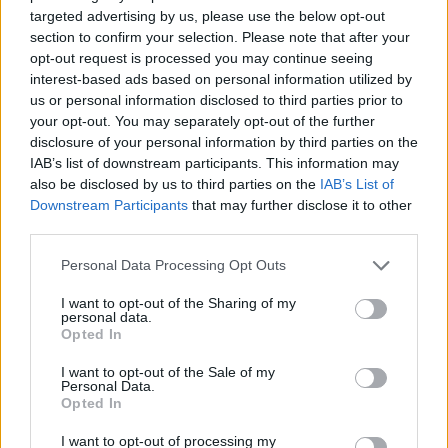
el.
targeted advertising by us, please use the below opt-out
section to confirm your selection. Please note that after your
SOME GOOD FIRST EFFORTS COMING
opt-out request is processed you may continue seeing
interest-based ads based on personal information utilized by
IN! 💨
#AUSTRALIANGP
🇦🇺
us or personal information disclosed to third parties prior to
PIC.TWITTER.COM/YEULZUWFXD
your opt-out. You may separately opt-out of the further
disclosure of your personal information by third parties on the
IAB’s list of downstream participants. This information may
— MOTOGP™🏁 (@MOTOGP)
also be disclosed by us to third parties on the
IAB’s List of
OCTOBER 19, 2024
Downstream Participants
that may further disclose it to other
third parties.
Almansa aztán feljött a második helyre, de csak
Please note that this website/app uses one or more Google
Personal Data Processing Opt Outs
ideiglenesen, mivel Adrián Fernández és Furuszató is
services and may gather and store information including but
not limited to your visit or usage behaviour. You may click to
I want to opt-out of the Sharing of my
megelőzte. Ezt követően tovább javított az idején, de a
personal data.
grant or deny consent to Google and its third-party tags to
pozícióján nem, ami azért volt rossz hír neki, mert aztán az
Opted In
use your data for below specified purposes in below Google
1-es kanyarban eldobta a motort. Ennek tudatában
consent section.
I want to opt-out of the Sale of my
valószínűsíthető volt, hogy nem fog továbbjutni.
Personal Data.
Opted In
THAT COULD BE DAVID ALMANSA'S
I want to opt-out of processing my