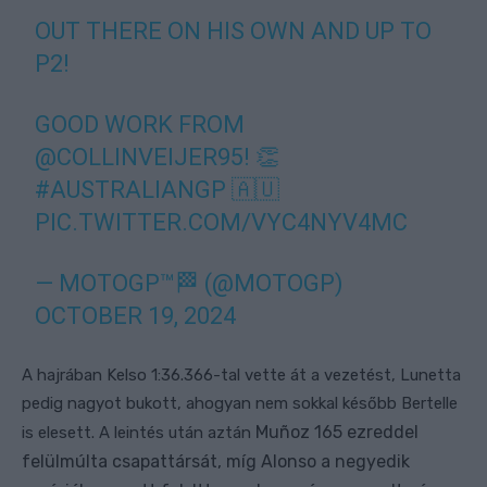
OUT THERE ON HIS OWN AND UP TO
P2!
GOOD WORK FROM
@COLLINVEIJER95
! 👏
#AUSTRALIANGP
🇦🇺
PIC.TWITTER.COM/VYC4NYV4MC
— MOTOGP™🏁 (@MOTOGP)
OCTOBER 19, 2024
A hajrában Kelso 1:36.366-tal vette át a vezetést, Lunetta
pedig nagyot bukott, ahogyan nem sokkal később Bertelle
Muñoz 165 ezreddel
is elesett. A leintés után aztán
felülmúlta csapattársát, míg Alonso a negyedik