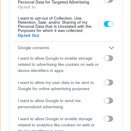
Personal Data for Targeted Advertising.
Q2 CHALLENGE DONE FOR! 🛑
Opted In
I want to opt-out of Collection, Use,
HE'S ALREADY RIGHT ON THE
Retention, Sale, and/or Sharing of my
Personal Data that Is Unrelated with the
BUBBLE IN 4TH!
#AUSTRALIANGP
Purposes for which it was collected.
Opted Out
🇦🇺
PIC.TWITTER.COM/0GUOL1SPDZ
Google consents
— MOTOGP™🏁 (@MOTOGP)
I want to allow Google to enable storage
OCTOBER 19, 2024
related to advertising like cookies on web or
device identifiers in apps.
Mindez 3 perccel a vége előtt teljesen biztossá vált, hiszen
I want to allow my user data to be sent to
Google for online advertising purposes.
Jacob Roulstone feljött a második helyre. Másodpercekkel
a leintés előtt aztán Fernández állt az élre, de a brit
I want to allow Google to send me
motoros 1:36.688-as idejének köszönhetően nála is
personalized advertising.
gyorsabb volt. A továbbjutóhelyeken állók személyi
I want to allow Google to enable storage
összetétele viszont nem változott, vagyis rajtuk kívül
related to analytics like cookies on web or
Muñoz és Furuszató szerepelhettek a Q2-ben.
device identifiers in apps.