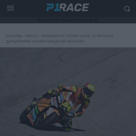
HurryTimer: Invalid campaign ID.
Kezdőlap
Moto2
Aldegueré és Ortoláé a pole, az éllovasok
gyengélkedtek a kisebb kategóriák időmérőin