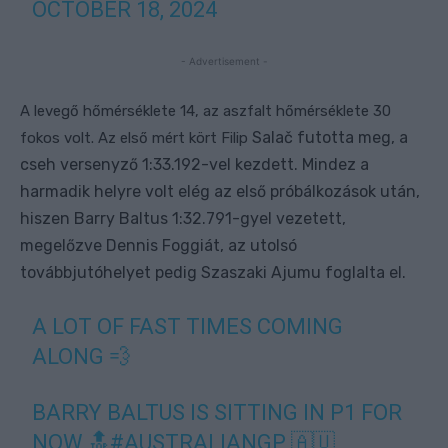
OCTOBER 18, 2024
- Advertisement -
A levegő hőmérséklete 14, az aszfalt hőmérséklete 30
Salač futotta meg, a
fokos volt. Az első mért kört Filip
cseh versenyző 1:33.192-vel kezdett. Mindez a
harmadik helyre volt elég az első próbálkozások után,
hiszen Barry Baltus 1:32.791-gyel vezetett,
megelőzve Dennis Foggiát, az utolsó
továbbjutóhelyet pedig Szaszaki Ajumu foglalta el.
A LOT OF FAST TIMES COMING
ALONG 💨
BARRY BALTUS IS SITTING IN P1 FOR
NOW 🔝
#AUSTRALIANGP
🇦🇺