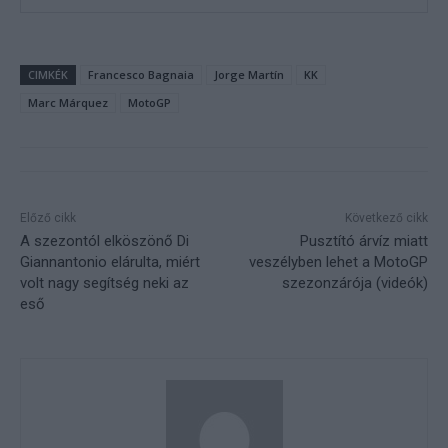
CIMKÉK
Francesco Bagnaia
Jorge Martín
KK
Marc Márquez
MotoGP
Előző cikk
Következő cikk
A szezontól elköszönő Di
Pusztító árvíz miatt
Giannantonio elárulta, miért
veszélyben lehet a MotoGP
volt nagy segítség neki az
szezonzárója (videók)
eső