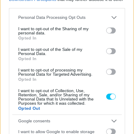
third parties.
Please note that this website/app uses one or more Google
Personal Data Processing Opt Outs
services and may gather and store information including but
not limited to your visit or usage behaviour. You may click to
I want to opt-out of the Sharing of my
personal data.
grant or deny consent to Google and its third-party tags to
Opted In
- Advertisement -
use your data for below specified purposes in below Google
consent section.
I want to opt-out of the Sale of my
Personal Data.
Mondhatni, Márquez az utóbbi két versenyen akaratlanul is
Opted In
befolyásolhatta Martín és Bagnaia küzdelmét. Persze ezt
I want to opt-out of processing my
nem lehet felróni neki, hiszen Ausztráliában és Thaiföldön
Personal Data for Targeted Advertising.
is a saját céljai érdekében versenyzett, és először össze is
Opted In
jött neki a győzelem Martínnal szemben, egy hét múlva
I want to opt-out of Collection, Use,
viszont elesett Bagnaia mögött, amiből honfitársa
Retention, Sale, and/or Sharing of my
Personal Data that Is Unrelated with the
profitált. Szavai alapján a továbbiakban sem fog az
Purposes for which it was collected.
Opted Out
indokoltnál jobban foglalkozni azzal, hogy kivel csatázik
éppen.
Google consents
I want to allow Google to enable storage