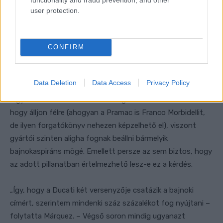
helyzetben van, mert két versenyzőjük küzd a bajnoki
user protection.
címért. Ha egy Ducati- és egy KTM-pilóta állna harcban,
akkor könnyű lenne belátni, mit kell tenni.”
CONFIRM
Valóban, mivel mind Martín, mind Bagnaia a bolognaiak
versenyzője, nehéz csapatutasítást alkalmazni.
Data Deletion
Data Access
Privacy Policy
Pontosabban csapatutasítást éppen még lehetne, hiszen
a gyári Ducati adott esetben megkérheti Enea Bastianinit,
hogy álljon félre (ahogyan a Pramac is Franco Morbidellit,
de ilyen forgatókönyv nehezen képzelhető el), viszont
gyártói szinten aligha fognak beállni bármelyik
bajnokaspiráns mögé. Emellett persze az sem biztos, hogy
az adott pillanatban értelmezhető lesz-e ez a kérdés.
„Így, hogy a Ducati két versenyzője csatázik a bajnoki
címért, szerintem mindenki száz százalékot fog nyújtani –
folytatta Márquez. – Végső soron mindig ugyanazt