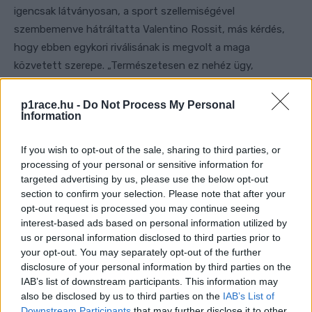
igencsak látványosan, a sport szellemiségével
szembemenve hátráltatta Valentino Rossit, más kérdés,
hogy ebben egykori riválisának is megvolt a maga
közvetett szerepe. „Természetesen ez nehéz ügy,
korábban már belekeveredtem” –
utalt
nevetve erre a
botrányra a
TNT Sports
nak adott nyilatkozatában.
p1race.hu -
Do Not Process My Personal
Information
If you wish to opt-out of the sale, sharing to third parties, or
processing of your personal or sensitive information for
targeted advertising by us, please use the below opt-out
section to confirm your selection. Please note that after your
opt-out request is processed you may continue seeing
interest-based ads based on personal information utilized by
us or personal information disclosed to third parties prior to
your opt-out. You may separately opt-out of the further
disclosure of your personal information by third parties on the
IAB’s list of downstream participants. This information may
also be disclosed by us to third parties on the
IAB’s List of
Downstream Participants
that may further disclose it to other