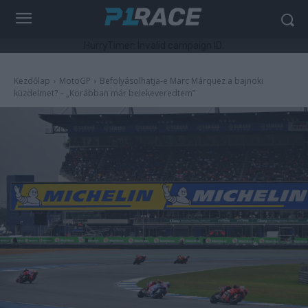
HurryTimer: Invalid campaign ID.
Kezdőlap
MotoGP
Befolyásolhatja-e Marc Márquez a bajnoki
küzdelmet? – „Korábban már belekeveredtem”