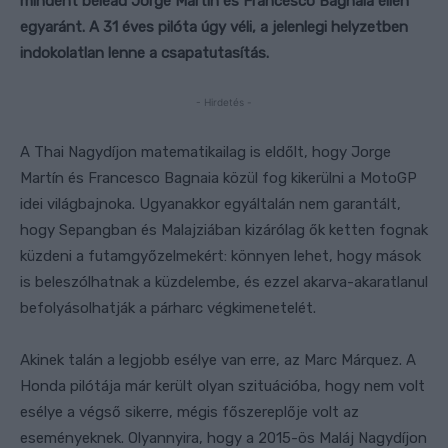
mindent belead Jorge Martín és Francesco Bagnaia ellen
egyaránt. A 31 éves pilóta úgy véli, a jelenlegi helyzetben
indokolatlan lenne a csapatutasítás.
- Hirdetés -
A Thai Nagydíjon matematikailag is eldőlt, hogy Jorge
Martín és Francesco Bagnaia közül fog kikerülni a MotoGP
idei világbajnoka. Ugyanakkor egyáltalán nem garantált,
hogy Sepangban és Malajziában kizárólag ők ketten fognak
küzdeni a futamgyőzelmekért: könnyen lehet, hogy mások
is beleszólhatnak a küzdelembe, és ezzel akarva-akaratlanul
befolyásolhatják a párharc végkimenetelét.
Akinek talán a legjobb esélye van erre, az Marc Márquez. A
Honda pilótája már került olyan szituációba, hogy nem volt
esélye a végső sikerre, mégis főszereplője volt az
eseményeknek. Olyannyira, hogy a 2015-ös Maláj Nagydíjon