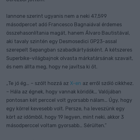
Iannone szerint ugyanis nem a neki 47,599
másodpercet adó Francesco Bagnaiával érdemes
összehasonlítania magát, hanem Álvaro Bautistával,
aki tavaly szintén egy Desmosedici GP23-assal
szerepelt Sepangban szabadkártyásként. A kétszeres
Superbike-világbajnok olvasta márkatársának szavait,
és nem állta meg, hogy ne javítsa ki őt.
Te jó ég… – szólt hozzá az
X-en
az erről szóló cikkhez.
„
– Hála az égnek, hogy vannak köridők… Valójában
pontosan két perccel volt gyorsabb nálam… Úgy, hogy
egy körrel kevesebb volt. Persze, ha leveszünk egy
kört az időmből, hogy 19 legyen, mint neki, akkor 3
másodperccel voltam gyorsabb… Sérülten.”