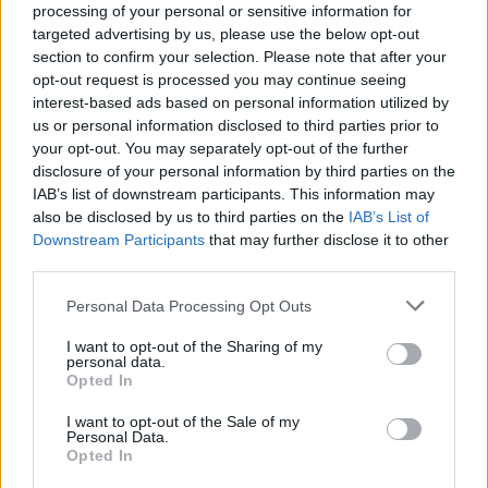
processing of your personal or sensitive information for
Előző cikk
Következő cikk
targeted advertising by us, please use the below opt-out
Visszatérő probléma
Acosta tanult korábbi
section to confirm your selection. Please note that after your
keserítette meg az Aprilia-
kálváriájából, és futamának
opt-out request is processed you may continue seeing
versenyzők életét Sepangban
„kukázása” helyett inkább
interest-based ads based on personal information utilized by
visszavett
us or personal information disclosed to third parties prior to
your opt-out. You may separately opt-out of the further
disclosure of your personal information by third parties on the
IAB’s list of downstream participants. This information may
also be disclosed by us to third parties on the
IAB’s List of
Downstream Participants
that may further disclose it to other
third parties.
Please note that this website/app uses one or more Google
Personal Data Processing Opt Outs
services and may gather and store information including but
not limited to your visit or usage behaviour. You may click to
I want to opt-out of the Sharing of my
Sebők Máté
personal data.
grant or deny consent to Google and its third-party tags to
Opted In
use your data for below specified purposes in below Google
consent section.
I want to opt-out of the Sale of my
Personal Data.
- Advertisment -
Opted In