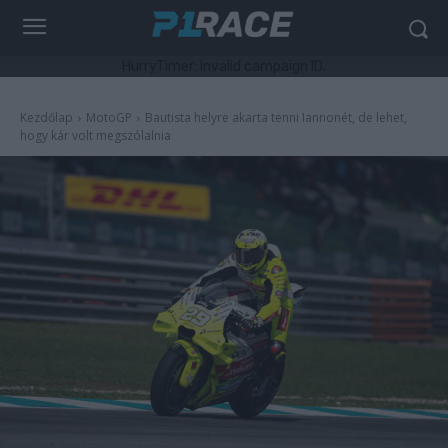
HurryTimer: Invalid campaign ID.
Kezdőlap
MotoGP
Bautista helyre akarta tenni Iannonét, de lehet,
hogy kár volt megszólalnia