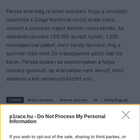
Persze erre még rá lehet mondani, hogy a címvédőt
lassította a Jorge Martínnal vívott óriási csata,
viszont a szombati napot illetően nincs kérdés. Az
időmérőn Iannone 1:58.183-as időt futott, 1,235
másodperccel jobbat, mint tavaly Iannone, míg a
sprinten több mint 20 másodpercet adott neki tíz
körön. Persze ezeken az eseményeken a teljes
mezőny gyorsult, de arányaiban nem annyit, mint
amennyi a két versenyző között volt.
CIMKÉK
Álvaro Bautista
Andrea Iannone
KK
Maláj Nagydíj
MotoGP
p1race.hu -
Do Not Process My Personal
Information
If you wish to opt-out of the sale, sharing to third parties, or