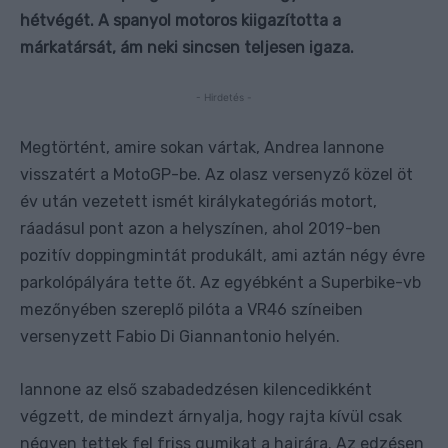
hétvégét. A spanyol motoros kiigazította a
márkatársát, ám neki sincsen teljesen igaza.
- Hirdetés -
Megtörtént, amire sokan vártak, Andrea Iannone
visszatért a MotoGP-be. Az olasz versenyző közel öt
év után vezetett ismét királykategóriás motort,
ráadásul pont azon a helyszínen, ahol 2019-ben
pozitív doppingmintát produkált, ami aztán négy évre
parkolópályára tette őt. Az egyébként a Superbike-vb
mezőnyében szereplő pilóta a VR46 színeiben
versenyzett Fabio Di Giannantonio helyén.
Iannone az első szabadedzésen kilencedikként
végzett, de mindezt árnyalja, hogy rajta kívül csak
négyen tettek fel friss gumikat a hajrára. Az edzésen