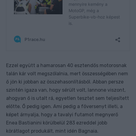
Ezzel együtt a hamarosan 40 esztendős motorosnak
talán kár volt megszólalnia, mert összességében nem
ő jön ki jobban az összehasonlításból. Abban persze
szintén igaza van, hogy sérült volt, Iannone viszont,
ahogyan ő is utalt rá, egyetlen tesztet sem teljesített
előtte. Ő pedig igen. Ami pedig a főversenyt illeti, a
képet árnyalja, hogy a tavalyi futamot megnyerő
Enea Bastianini körülbelül 283 ezreddel jobb
körátlagot produkált, mint idén Bagnaia.