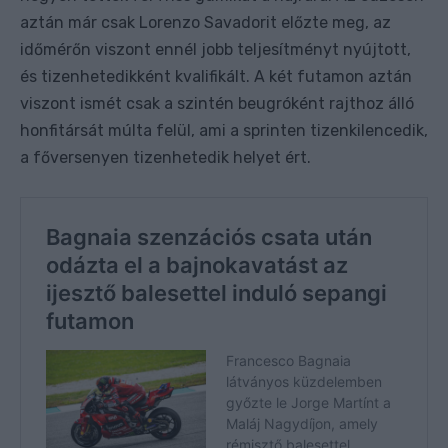
aztán már csak Lorenzo Savadorit előzte meg, az
időmérőn viszont ennél jobb teljesítményt nyújtott,
és tizenhetedikként kvalifikált. A két futamon aztán
viszont ismét csak a szintén beugróként rajthoz álló
honfitársát múlta felül, ami a sprinten tizenkilencedik,
a főversenyen tizenhetedik helyet ért.