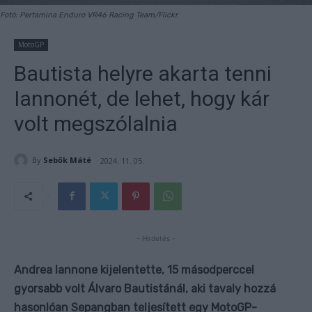
Fotó: Pertamina Enduro VR46 Racing Team/Flickr
MotoGP
Bautista helyre akarta tenni
Iannonét, de lehet, hogy kár
volt megszólalnia
By
Sebők Máté
2024. 11. 05.
- Hirdetés -
Andrea Iannone kijelentette, 15 másodperccel
gyorsabb volt Álvaro Bautistánál, aki tavaly hozzá
hasonlóan Sepangban teljesített egy MotoGP-