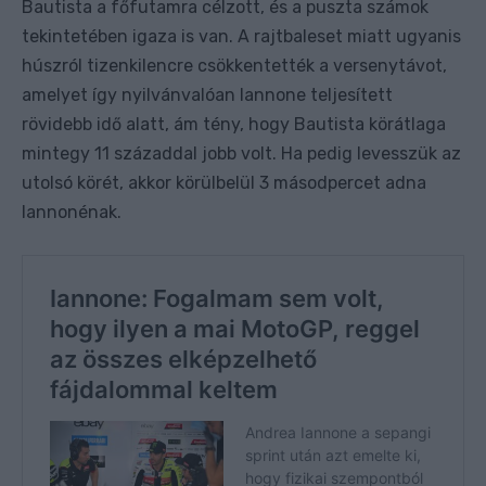
Bautista a főfutamra célzott, és a puszta számok
tekintetében igaza is van. A rajtbaleset miatt ugyanis
húszról tizenkilencre csökkentették a versenytávot,
amelyet így nyilvánvalóan Iannone teljesített
rövidebb idő alatt, ám tény, hogy Bautista körátlaga
mintegy 11 századdal jobb volt. Ha pedig levesszük az
utolsó körét, akkor körülbelül 3 másodpercet adna
Iannonénak.