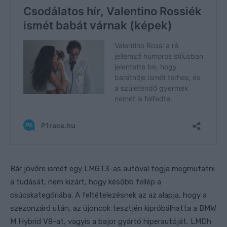
Bár jövőre ismét egy LMGT3-as autóval fogja megmutatni
a tudását, nem kizárt, hogy később fellép a
csúcskategóriába. A feltételezésnek az az alapja, hogy a
szezonzáró után, az újoncok tesztjén kipróbálhatta a BMW
M Hybrid V8-at, vagyis a bajor gyártó hiperautóját, LMDh