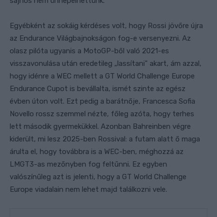
sajnos nem ünnepelhettünk.”
Egyébként az sokáig kérdéses volt, hogy Rossi jövőre újra
az Endurance Világbajnokságon fog-e versenyezni. Az
olasz pilóta ugyanis a MotoGP-ből való 2021-es
visszavonulása után eredetileg „lassítani” akart, ám azzal,
hogy idénre a WEC mellett a GT World Challenge Europe
Endurance Cupot is bevállalta, ismét szinte az egész
évben úton volt. Ezt pedig a barátnője, Francesca Sofia
Novello rossz szemmel nézte, főleg azóta, hogy terhes
lett második gyermekükkel. Azonban Bahreinben végre
kiderült, mi lesz 2025-ben Rossival: a futam alatt ő maga
árulta el, hogy továbbra is a WEC-ben, méghozzá az
LMGT3-as mezőnyben fog feltűnni. Ez egyben
valószínűleg azt is jelenti, hogy a GT World Challenge
Europe viadalain nem lehet majd találkozni vele.