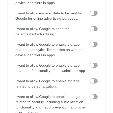
WEC
device identifiers in apps.
I want to allow my user data to be sent to
Google for online advertising purposes.
I want to allow Google to send me
Előző cikk
Következő cikk
personalized advertising.
Melandri kritikus, többet várt
Bastianini nem érdemelné
Iannonétól: Olyan köridőket
meg, hogy a Ducatinál
I want to allow Google to enable storage
futott, mint én – 2007-ben
maradjon – állítja a korábbi
related to analytics like cookies on web or
Superbike-bajnok
device identifiers in apps.
I want to allow Google to enable storage
related to functionality of the website or app.
I want to allow Google to enable storage
related to personalization.
I want to allow Google to enable storage
related to security, including authentication
functionality and fraud prevention, and other
Pestality Máté
user protection.