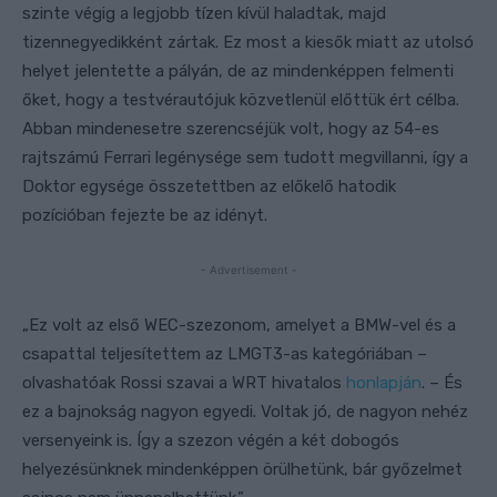
szinte végig a legjobb tízen kívül haladtak, majd
tizennegyedikként zártak. Ez most a kiesők miatt az utolsó
helyet jelentette a pályán, de az mindenképpen felmenti
őket, hogy a testvérautójuk közvetlenül előttük ért célba.
Abban mindenesetre szerencséjük volt, hogy az 54-es
rajtszámú Ferrari legénysége sem tudott megvillanni, így a
Doktor egysége összetettben az előkelő hatodik
pozícióban fejezte be az idényt.
- Advertisement -
„Ez volt az első WEC-szezonom, amelyet a BMW-vel és a
csapattal teljesítettem az LMGT3-as kategóriában –
olvashatóak Rossi szavai a WRT hivatalos
honlapján
. – És
ez a bajnokság nagyon egyedi. Voltak jó, de nagyon nehéz
versenyeink is. Így a szezon végén a két dobogós
helyezésünknek mindenképpen örülhetünk, bár győzelmet