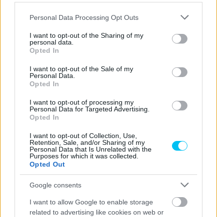
Please note that this website/app uses one or more Google
Personal Data Processing Opt Outs
services and may gather and store information including but
not limited to your visit or usage behaviour. You may click to
I want to opt-out of the Sharing of my
personal data.
grant or deny consent to Google and its third-party tags to
Opted In
use your data for below specified purposes in below Google
consent section.
I want to opt-out of the Sale of my
Personal Data.
Opted In
I want to opt-out of processing my
Personal Data for Targeted Advertising.
Opted In
I want to opt-out of Collection, Use,
Retention, Sale, and/or Sharing of my
Personal Data that Is Unrelated with the
Purposes for which it was collected.
Opted Out
Google consents
I want to allow Google to enable storage
CIMKÉK
Bahrein
BMW
KK
Team WRT
Valentino Rossi
related to advertising like cookies on web or