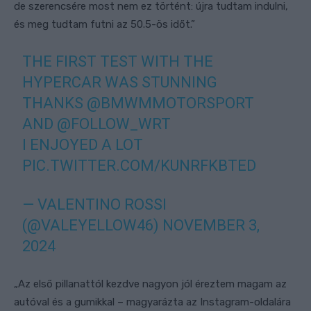
de szerencsére most nem ez történt: újra tudtam indulni,
és meg tudtam futni az 50.5-ös időt.”
THE FIRST TEST WITH THE
HYPERCAR WAS STUNNING
THANKS
@BMWMMOTORSPORT
AND @FOLLOW_WRT
I ENJOYED A LOT
PIC.TWITTER.COM/KUNRFKBTED
— VALENTINO ROSSI
(@VALEYELLOW46)
NOVEMBER 3,
2024
„Az első pillanattól kezdve nagyon jól éreztem magam az
autóval és a gumikkal – magyarázta az Instagram-oldalára