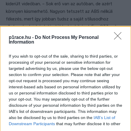
kiderült videóban. – Sok erő van az autóban, de azért
könnyen kiismerhető. Nagyon tetszett az ABS nélküli
fékezés, mert így jobban tudsz a saját stílusodhoz
alkalmazkodni, bár talán többet is hibázol. Egy GT3-ashoz
képest egy LMDh autóval kevésbé kell aggódnod a
p1race.hu -
Do Not Process My Personal
gumikopás miatt, és a használatos ívek tekintetében
Information
jobban hasonlít a motorokra. Nem kell annyiszor használni
If you wish to opt-out of the sale, sharing to third parties, or
a rázóköveket, mint más autókkal, ez pedig tetszik nekem,
processing of your personal or sensitive information for
mert jobban hasonlít a MotoGP-re.”
targeted advertising by us, please use the below opt-out
section to confirm your selection. Please note that after your
Persze azt le kell szögezni: bármennyire is jól ment Rossi a
opt-out request is processed you may continue seeing
interest-based ads based on personal information utilized by
teszten, egyáltalán nem biztos, hogy éles körülmények
us or personal information disclosed to third parties prior to
között valaha is helyet kap egy hiperautóban, sok nála
your opt-out. You may separately opt-out of the further
ezen a téren tapasztaltabb pilóta sohasem jut ilyen
disclosure of your personal information by third parties on the
lehetőséghez. Az viszont talán nem véletlen, hogy a GT
IAB’s list of downstream participants. This information may
World Challenge Europe helyett az Endurance
also be disclosed by us to third parties on the
IAB’s List of
Downstream Participants
that may further disclose it to other
Világbajnokságot választotta…
third parties.