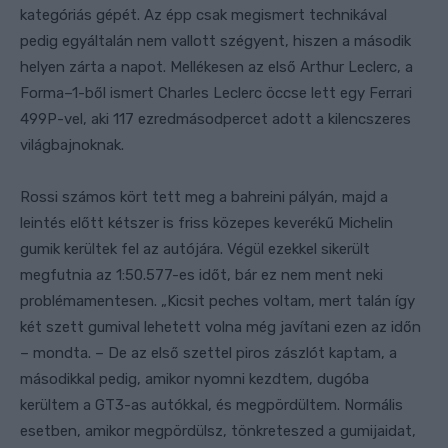
kategóriás gépét. Az épp csak megismert technikával
pedig egyáltalán nem vallott szégyent, hiszen a második
helyen zárta a napot. Mellékesen az első Arthur Leclerc, a
Forma–1-ből ismert Charles Leclerc öccse lett egy Ferrari
499P-vel, aki 117 ezredmásodpercet adott a kilencszeres
világbajnoknak.
Rossi számos kört tett meg a bahreini pályán, majd a
leintés előtt kétszer is friss közepes keverékű Michelin
gumik kerültek fel az autójára. Végül ezekkel sikerült
megfutnia az 1:50.577-es időt, bár ez nem ment neki
problémamentesen. „Kicsit peches voltam, mert talán így
két szett gumival lehetett volna még javítani ezen az időn
– mondta. – De az első szettel piros zászlót kaptam, a
másodikkal pedig, amikor nyomni kezdtem, dugóba
kerültem a GT3-as autókkal, és megpördültem. Normális
esetben, amikor megpördülsz, tönkreteszed a gumijaidat,