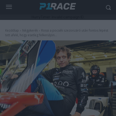
HurryTimer: Invalid campaign ID.
Kezdőlap
Négykerék
Rossi a pocsék szezonzáró után fontos lépést
tett afelé, hogy esetleg felkerüljön...