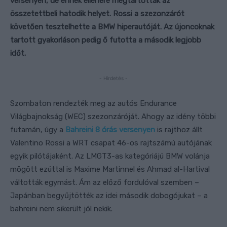
versenyen, de ennek ellenére megtartották az
összetettbeli hatodik helyet. Rossi a szezonzárót
követően tesztelhette a BMW hiperautóját. Az újoncoknak
tartott gyakorláson pedig ő futotta a második legjobb
időt.
- Hirdetés -
Szombaton rendezték meg az autós Endurance
Világbajnokság (WEC) szezonzáróját. Ahogy az idény többi
futamán, úgy a
Bahreini 8 órás versenyen
is rajthoz állt
Valentino Rossi a WRT csapat 46-os rajtszámú autójának
egyik pilótájaként. Az LMGT3-as kategóriájú BMW volánja
mögött ezúttal is Maxime Martinnel és Ahmad al-Hartival
váltották egymást. Ám az előző fordulóval szemben –
Japánban begyűjtötték az idei második dobogójukat – a
bahreini nem sikerült jól nekik.