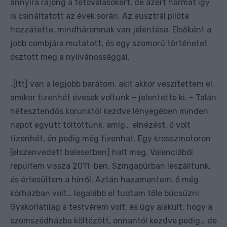
annyira rajong a tetoválásokért, de azért hármat így
is csináltatott az évek során. Az ausztrál pilóta
hozzátette, mindháromnak van jelentése. Elsőként a
jobb combjára mutatott, és egy szomorú történetet
osztott meg a nyilvánossággal.
[Itt] van a legjobb barátom, akit akkor veszítettem el,
„
amikor tizenhét évesek voltunk – jelentette ki. – Talán
hétesztendős korunktól kezdve lényegében minden
napot együtt töltöttünk, amíg… elnézést, ő volt
tizenhét, én pedig még tizenhat. Egy krosszmotoron
[elszenvedett balesetben] halt meg. Valenciából
repültem vissza 2011-ben, Szingapúrban leszálltunk,
és értesültem a hírről. Aztán hazamentem, ő még
kórházban volt… legalább el tudtam tőle búcsúzni.
Gyakorlatilag a testvérem volt, és úgy alakult, hogy a
szomszédházba költözött, onnantól kezdve pedig… de