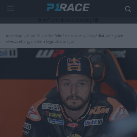
HurryTimer: Invalid campaign ID.
Kezdőlap
MotoGP
Miller felidézte a szörnyű tragédiát, amelyben
elveszítette gyerekkori legjobb barátját