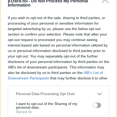
p1race.hu -
Do Not Process My Personal
Information
A Ducatinál nem szólnak bele
A MotoGP könnyebb, mint a
a bajnoki küzdelembe, de
Moto2? – egy világbajnok
valamit azért kértek a
szerint igen
If you wish to opt-out of the sale, sharing to third parties, or
pilótáiktól
processing of your personal or sensitive information for
targeted advertising by us, please use the below opt-out
section to confirm your selection. Please note that after your
opt-out request is processed you may continue seeing
interest-based ads based on personal information utilized by
us or personal information disclosed to third parties prior to
your opt-out. You may separately opt-out of the further
disclosure of your personal information by third parties on the
IAB’s list of downstream participants. This information may
also be disclosed by us to third parties on the
IAB’s List of
Downstream Participants
that may further disclose it to other
Sebők Máté
third parties.
Please note that this website/app uses one or more Google
Personal Data Processing Opt Outs
services and may gather and store information including but
not limited to your visit or usage behaviour. You may click to
I want to opt-out of the Sharing of my
- Advertisment -
personal data.
grant or deny consent to Google and its third-party tags to
Opted In
use your data for below specified purposes in below Google