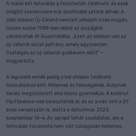
A másik két tetoválás a felsőtestén található, és ezek
mögött szerencsére már pozitívabb sztorik állnak. A
jobb oldalon Új-Zéland nemzeti jelképét viseli magán,
hiszen szülei 1988-ban ebből az országból
vándoroltak át Ausztráliába. „Ezen az oldalon van az
új-zélandi ezüst páfrány, amely egyszerűen
tisztelgés az új-zélandi gyökereim előtt” –
magyarázta.
A legszebb emlék pedig a bal oldalon található
tetováláshoz köti. Millernek és feleségének, Rubynak
tavaly megszületett első közös gyermekük. A kislányt
Pip Florence-nek keresztelték el, és ez a név virít a 29
éves versenyzőn is, alatta a dátummal: 2023.
szeptember 14-e. Az apropó tehát csodálatos, ám a
tetoválás folyamata nem volt túlságosan kellemes.