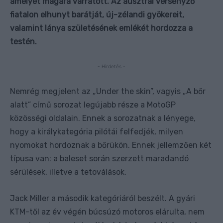
amelyet magára varratott. Az ausztrál versenyző
fiatalon elhunyt barátját, új-zélandi gyökereit,
valamint lánya születésének emlékét hordozza a
testén.
- Hirdetés -
Nemrég megjelent az „Under the skin”, vagyis „A bőr
alatt” című sorozat legújabb része a MotoGP
közösségi oldalain. Ennek a sorozatnak a lényege,
hogy a királykategória pilótái felfedjék, milyen
nyomokat hordoznak a bőrükön. Ennek jellemzően két
típusa van: a baleset során szerzett maradandó
sérülések, illetve a tetoválások.
Jack Miller a második kategóriáról beszélt. A gyári
KTM-től az év végén búcsúzó motoros elárulta, nem