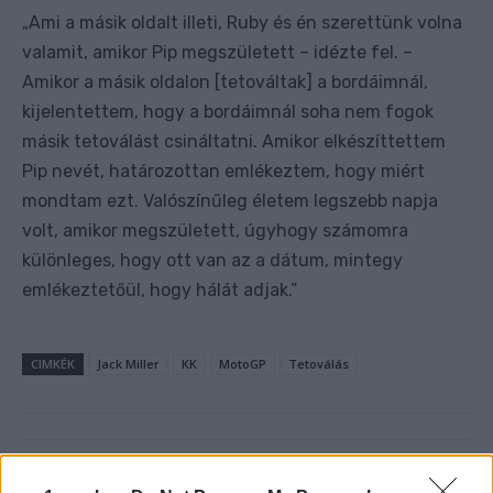
Ami a másik oldalt illeti, Ruby és én szerettünk volna
„
valamit, amikor Pip megszületett – idézte fel. –
Amikor a másik oldalon [tetováltak] a bordáimnál,
kijelentettem, hogy a bordáimnál soha nem fogok
másik tetoválást csináltatni. Amikor elkészíttettem
Pip nevét, határozottan emlékeztem, hogy miért
mondtam ezt. Valószínűleg életem legszebb napja
volt, amikor megszületett, úgyhogy számomra
különleges, hogy ott van az a dátum, mintegy
emlékeztetőül, hogy hálát adjak.”
CIMKÉK
Jack Miller
KK
MotoGP
Tetoválás
Előző cikk
Következő cikk