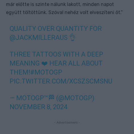
már előtte is szinte nálunk lakott, minden napot
együtt töltöttünk. Szóval nehéz volt elveszíteni őt.”
QUALITY OVER QUANTITY FOR
@JACKMILLERAUS
👌
THREE TATTOOS WITH A DEEP
MEANING ❤️ HEAR ALL ABOUT
THEM!
#MOTOGP
PIC.TWITTER.COM/XCSZSCMSNU
— MOTOGP™🏁 (@MOTOGP)
NOVEMBER 8, 2024
- Advertisement -