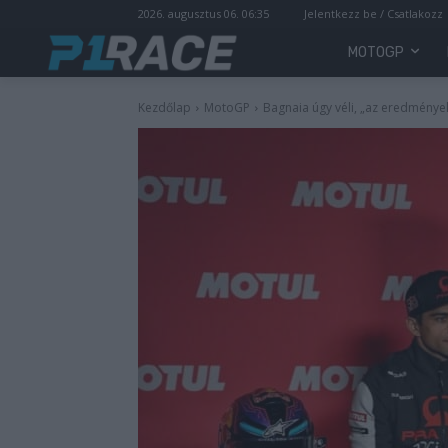
2026. augusztus 06. 06:35
Jelentkezz be / Csatlakozz
MOTOGP
Kezdőlap
MotoGP
Bagnaia úgy véli, „az eredménye