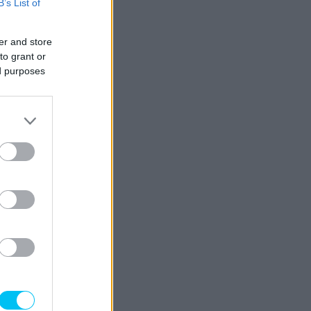
B’s List of
er and store
to grant or
ed purposes