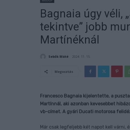
MotoGP
Bagnaia úgy véli,
tekintve” jobb mu
Martínéknál
Sebők Máté
2024. 11. 15.
Megosztás
Francesco Bagnaia kijelentette, a puszta
Martínnál, aki azonban kevesebbet hibáz
vb-címet. A gyári Ducati motorosa felidé
Már csak legfeljebb két napot kell várni, 