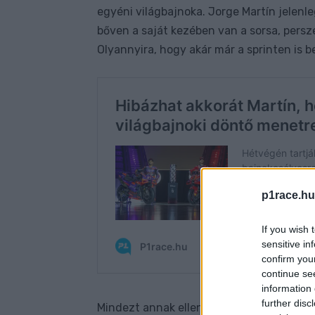
egyéni világbajnoka. Jorge Martín jelenl
bőven a saját kezében van a sorsa, persze
Olyannyira, hogy akár már a sprinten is 
p1race.hu
If you wish 
sensitive in
confirm you
continue se
information 
further disc
Mindezt annak ellenére, hogy az eddigi 