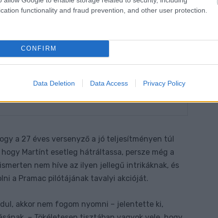
cation functionality and fraud prevention, and other user protection.
CONFIRM
Data Deletion
Data Access
Privacy Policy
ogy a 27 éves versenyző a jó teljesítményen túl
hogy Martínt esetleg hátráltassa, persze még a
smerten nem híve az ilyen jellegű intrikáknak, és
ni a Pramac pilótájának tavalyi akcióját.
dul, akkor nem fogom nyomni – jelentette ki,
sának. – Tökéletesen tisztában vagyok vele, hogy