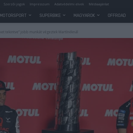
Szerzői jogok
Impresszum
Adatvédelmi elvek
Médiaajánlat
MOTORSPORT
SUPERBIKE
MAGYAROK
OFFROAD
ket tekintve” jobb munkát végeztek Martínéknál