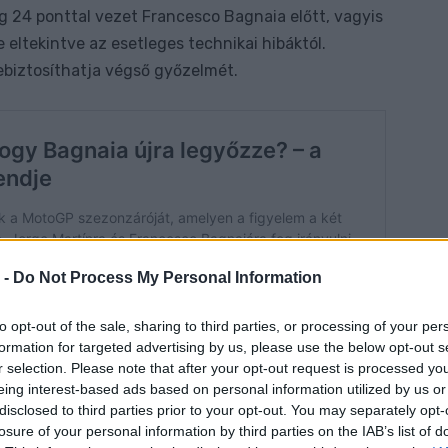
eg 24 ponttal vezet Francesco Bagnaia előtt, vagyis
 eltekintve az esetleges technikai hibáktól.
bebiztosíthatja végső győzelmét.
 -
Do Not Process My Personal Information
to opt-out of the sale, sharing to third parties, or processing of your per
formation for targeted advertising by us, please use the below opt-out s
r selection. Please note that after your opt-out request is processed y
eing interest-based ads based on personal information utilized by us or
disclosed to third parties prior to your opt-out. You may separately opt-
losure of your personal information by third parties on the IAB’s list of
tizenkilenc főfutamból csupán hármat nyert meg,