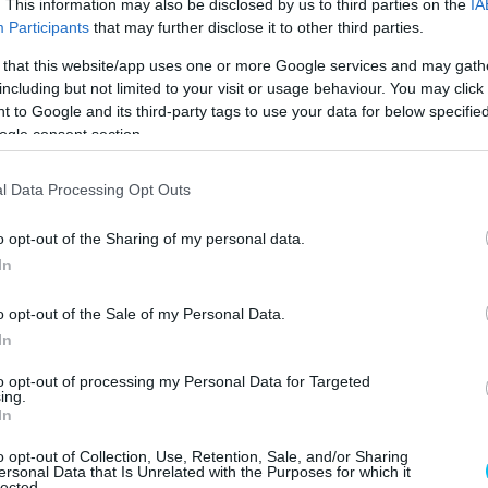
. This information may also be disclosed by us to third parties on the
IA
l tart. A gyári Ducati pilótája éppen ezért úgy véli,
Participants
that may further disclose it to other third parties.
, de azt is elismeri, hogy jóval többet hibázott nála.
 that this website/app uses one or more Google services and may gath
nek is tudna örülni.
including but not limited to your visit or usage behaviour. You may click 
 to Google and its third-party tags to use your data for below specifi
ogle consent section.
l Data Processing Opt Outs
o opt-out of the Sharing of my personal data.
In
o opt-out of the Sale of my Personal Data.
In
to opt-out of processing my Personal Data for Targeted
ing.
In
o opt-out of Collection, Use, Retention, Sale, and/or Sharing
ersonal Data that Is Unrelated with the Purposes for which it
ajnoki címet az alapján, amit tettünk –
lected.