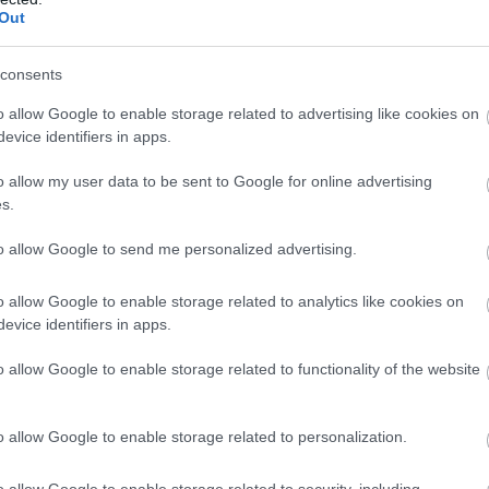
gydíjat felvezet
sajtótájékoztatón
. – Ami a hibákat
Out
z ember bajnok akar lenni, precízebben,
consents
 Jorge pedig konzisztensebb volt nálam. Az
 jobb munkát végeztünk, mert tíz vasárnapi és hat
o allow Google to enable storage related to advertising like cookies on
szta eredmények terén remek munkát végeztünk.
evice identifiers in apps.
rdemeljük a bajnoki címet. Annyit akarok
o allow my user data to be sent to Google for online advertising
győzelemmel elbukni]. Mindenesetre, [amennyiben]
s.
ert régóta ismerjük egymást, és boldog vagyok, hogy
to allow Google to send me personalized advertising.
lgált az elsőségre.”
o allow Google to enable storage related to analytics like cookies on
atókönyv is lehetséges, jó eséllyel mind a 37 pontot
evice identifiers in apps.
n legyen miben reménykednie. Éppen ezért nem is
o allow Google to enable storage related to functionality of the website
 „Az lesz a feladatom, hogy mindkét futamot
örténik, ami történik” – szögezte le.
o allow Google to enable storage related to personalization.
o allow Google to enable storage related to security, including