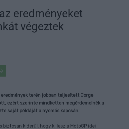
 „az eredményeket
nkát végeztek
 eredmények terén jobban teljesített Jorge
ott, ezért szerinte mindketten megérdemelnék a
zte saját példáját a nyomás kapcsán.
és biztosan kiderül, hogy ki lesz a MotoGP idei