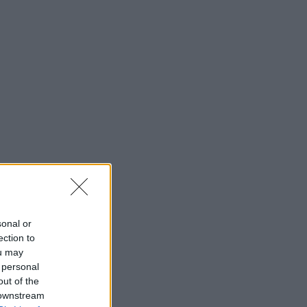
sonal or
ection to
ou may
 personal
out of the
 downstream