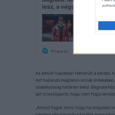
authenti
Az elmúlt napokban felmerült a kérdés, h
mit hajlandó megtenni annak érdekében, 
szabályosság határain belül. Bagnaia közi
azt is leszögezte, hogy nem fogja lemásol
Annyit fogok tenni, hogy ha mögülem in
„
némileg ellentmondva korábbi megszólalá