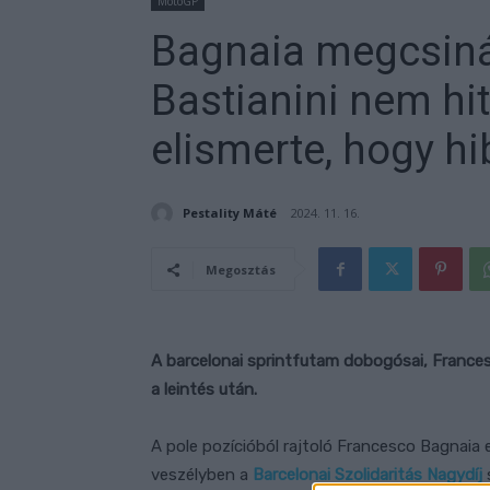
MotoGP
Bagnaia megcsinál
Bastianini nem hi
elismerte, hogy hi
Pestality Máté
2024. 11. 16.
Megosztás
A barcelonai sprintfutam dobogósai, Frances
a leintés után.
A pole pozícióból rajtoló Francesco Bagnaia
veszélyben a
Barcelonai Szolidaritás Nagydíj
s