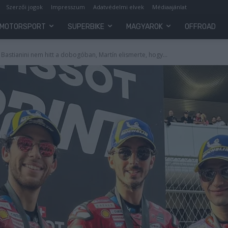
Szerzői jogok
Impresszum
Adatvédelmi elvek
Médiaajánlat
MOTORSPORT
SUPERBIKE
MAGYAROK
OFFROAD
 Bastianini nem hitt a dobogóban, Martín elismerte, hogy...