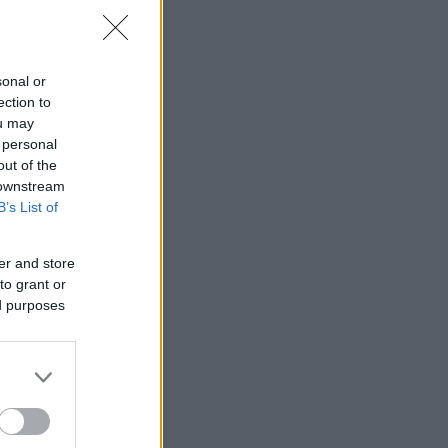
sonal or
ection to
ou may
 personal
out of the
 downstream
B’s List of
er and store
to grant or
ed purposes