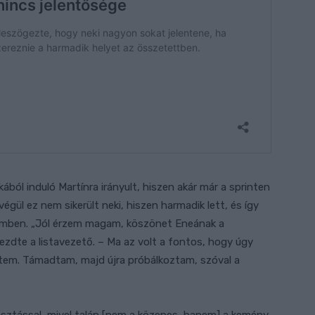
ából induló Martínra irányult, hiszen akár már a sprinten
égül ez nem sikerült neki, hiszen harmadik lett, és így
zemben. „Jól érzem magam, köszönet Eneának a
ezdte a listavezető. – Ma az volt a fontos, hogy úgy
ttem. Támadtam, majd újra próbálkoztam, szóval a