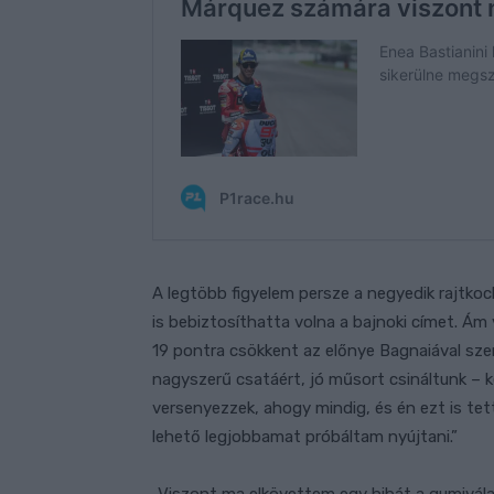
A legtöbb figyelem persze a negyedik rajtkock
is bebiztosíthatta volna a bajnoki címet. Ám v
19 pontra csökkent az előnye Bagnaiával s
nagyszerű csatáért, jó műsort csináltunk – k
versenyezzek, ahogy mindig, és én ezt is te
lehető legjobbamat próbáltam nyújtani.”