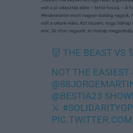
„Viszont ma elkövettem egy hibát a gumivála
volt a jó választás előre – tette hozzá. – A 
Mindenesetre most nagyon boldog vagyok, hi
volt a célunk mára. Azt hiszem, hogy holnap 
erre. Jó úton vagyunk, és holnap megpróbálju
👹 THE BEAST VS 
NOT THE EASIEST
@88JORGEMARTI
@BESTIA23
SHOWE
⚔️
#SOLIDARITYGP
PIC.TWITTER.CO