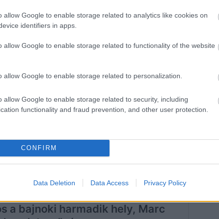
 |
#THEREMATCH
/IIIKUPZUNY
o allow Google to enable storage related to analytics like cookies on
evice identifiers in apps.
o allow Google to enable storage related to functionality of the website
@MOTOGP)
NOVEMBER
o allow Google to enable storage related to personalization.
o allow Google to enable storage related to security, including
ól sikerült, muszáj lesz visszanéznem – mondta
cation functionality and fraud prevention, and other user protection.
ű volt nekem a leosztás: a lehető legközelebb kellett
 már ő vezetett. De aztán Jorge is elment mellettem,
 körben sikerült megelőznöm. Őszintén szólva nem hittem
CONFIRM
étvégén felállhatok a dobogóra, szóval nagyon örülök
Data Deletion
Data Access
Privacy Policy