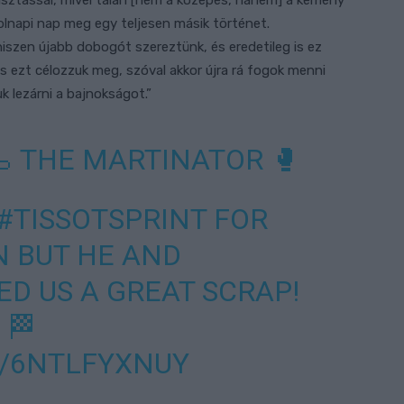
sztással, mivel talán [nem a közepes, hanem] a kemény
holnapi nap meg egy teljesen másik történet.
szen újabb dobogót szereztünk, és eredetileg is ez
is ezt célozzuk meg, szóval akkor újra rá fogok menni
k lezárni a bajnokságot.”
🦾 THE MARTINATOR 🥊
#TISSOTSPRINT
FOR
N
BUT HE AND
D US A GREAT SCRAP!
🏁
M/6NTLFYXNUY