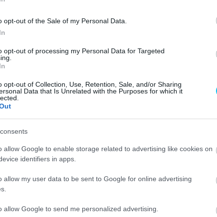
 majdnem lehetetlen [hogy címet védjek], hiszen Jorge
nagyon jó, hogy ma nyerni tudtam, és a többit hagyjuk
o opt-out of the Sale of my Personal Data.
énynek.”
In
to opt-out of processing my Personal Data for Targeted
ianini nagyszerű rajtja után rövid időre átvette a
ing.
In
te. Bastianini a sprint hátralévő részében Martínnal
yért, amelyet végül megnyert. Ezzel pedig visszaelőzte
o opt-out of Collection, Use, Retention, Sale, and/or Sharing
ersonal Data that Is Unrelated with the Purposes for which it
t újra elfoglalva az előnye 5 pont a nyolcszoros
lected.
Out
consents
HE FINAL
o allow Google to enable storage related to advertising like cookies on
 2024 🚦
@BESTIA23
evice identifiers in apps.
GNAIA
AS
o allow my user data to be sent to Google for online advertising
s.
N
IS 3RD INTO T1 💥
to allow Google to send me personalized advertising.