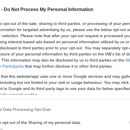
tást, és 19 pontra csökkentette a hátrányát Jorge
 -
Do Not Process My Personal Information
dennek össze kell jönnie számára, ha címet szeretne
to opt-out of the sale, sharing to third parties, or processing of your per
formation for targeted advertising by us, please use the below opt-out s
r selection. Please note that after your opt-out request is processed y
eing interest-based ads based on personal information utilized by us or
disclosed to third parties prior to your opt-out. You may separately opt-
losure of your personal information by third parties on the IAB’s list of
. This information may also be disclosed by us to third parties on the
IA
Participants
that may further disclose it to other third parties.
 that this website/app uses one or more Google services and may gath
including but not limited to your visit or usage behaviour. You may click 
 to Google and its third-party tags to use your data for below specifi
ogle consent section.
l Data Processing Opt Outs
o opt-out of the Sharing of my personal data.
 is meg kell majd ezt ismételnünk – magyarázta Bagnaia
In