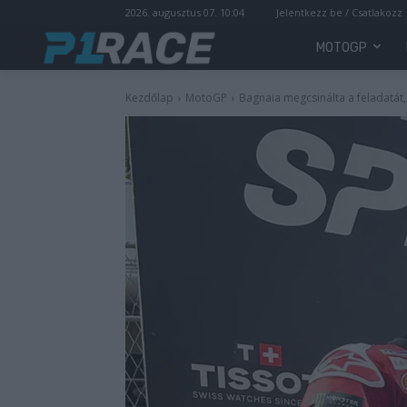
2026. augusztus 07. 10:04
Jelentkezz be / Csatlakozz
MOTOGP
Kezdőlap
MotoGP
Bagnaia megcsinálta a feladatát,