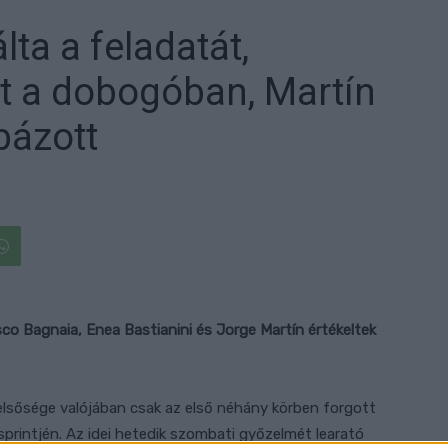
ta a feladatát,
tt a dobogóban, Martín
bázott
co Bagnaia, Enea Bastianini és Jorge Martín értékeltek
 elsősége valójában csak az első néhány körben forgott
printjén. Az idei hetedik szombati győzelmét learató