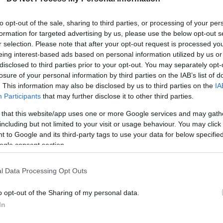
rültek ki a Pramac és
to opt-out of the sale, sharing to third parties, or processing of your per
formation for targeted advertising by us, please use the below opt-out s
működéséről
r selection. Please note that after your opt-out request is processed y
eing interest-based ads based on personal information utilized by us or
disclosed to third parties prior to your opt-out. You may separately opt-
losure of your personal information by third parties on the IAB’s list of
. This information may also be disclosed by us to third parties on the
IA
Participants
that may further disclose it to other third parties.
 that this website/app uses one or more Google services and may gath
including but not limited to your visit or usage behaviour. You may click 
 to Google and its third-party tags to use your data for below specifi
o és Izan Guevara lesznek a Pramackal indított
ogle consent section.
nokságban. Utóbbi így ismét együtt dolgozhat Gino
működésével korábban világbajnok lett.
l Data Processing Opt Outs
o opt-out of the Sharing of my personal data.
ramac jövőre a Yamaha motorjaira vált a MotoGP-
In
ázasságuk a Ducatival. Szeptemberben arra is fény
a hangvillások új „gyári partnerének” motorjait: