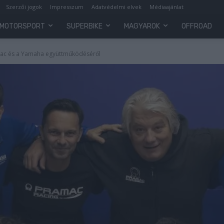
Szerzői jogok
Impresszum
Adatvédelmi elvek
Médiaajánlat
MOTORSPORT
SUPERBIKE
MAGYAROK
OFFROAD
amac és a Yamaha együttműködéséről