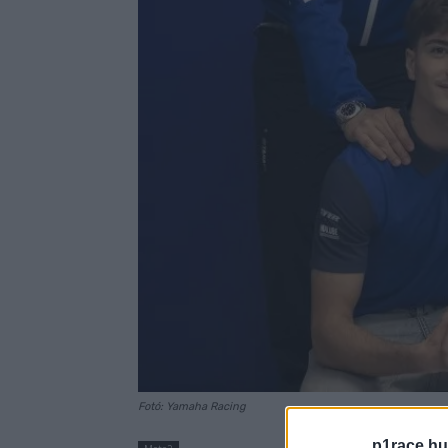
Fotó: Yamaha Racing
p1race.hu