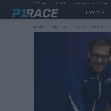
2026. augusztus 07. 18:21
Jelentkezz be / Csatlakozz
MOTOGP
Kezdőlap
Moto2
Újabb részletek derültek ki a Pr