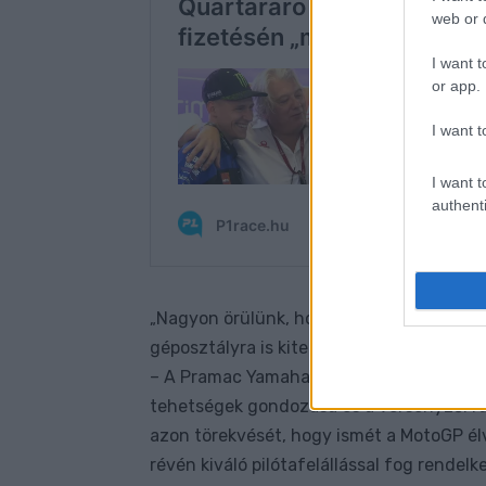
web or d
I want t
or app.
I want t
I want t
authenti
Nagyon örülünk, hogy a Yamaha és a P
„
géposztályra is kiterjed –
nyilatkozta
Lin 
– A Pramac Yamaha Moto2 Team létrehozás
tehetségek gondozása és a versenyzői rang
azon törekvését, hogy ismét a MotoGP élv
révén kiváló pilótafelállással fog rendel