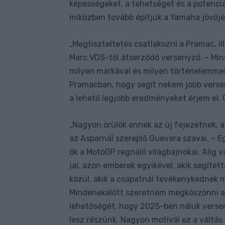
képességeket, a tehetséget és a potenciál
miközben tovább építjük a Yamaha jövőjé
Megtiszteltetés csatlakozni a Pramac, i
„
Marc VDS-től átserződő versenyző. – Min
milyen márkával és milyen történelemmel
Pramacban, hogy segít nekem jobb verse
a lehető legjobb eredményeket érjem el. 
Nagyon örülök ennek az új fejezetnek, 
„
az Asparnál szereplő Guevara szavai. – E
ők a MotoGP regnáló világbajnokai. Alig 
jal, azon emberek egyikével, akik segítet
közül, akik a csapatnál tevékenykednek 
Mindenekelőtt szeretném megköszönni a
lehetőségét, hogy 2025-ben náluk verse
lesz részünk. Nagyon motivál ez a váltás 