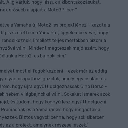
t. Alig várjuk, hogy lássuk a kibontakozásukat,
nek erősebb alapjait a MotoGP-ben.”
lletve a Yamaha új Moto2-es projektjéhez – kezdte a
dig is szerettem a Yamahát, figyelembe véve, hogy
 rendelkeznek. Emellett teljes mértékben bízom a
nyzővé válni. Mindent megteszek majd azért, hogy
Célunk a Moto2-es bajnoki cím.”
amelyet most el fogok kezdeni – ezek már az eddig
gy olyan csapathoz igazolok, amely egy család, és
várom, hogy újra együtt dolgozhassak Gino Borsoi-
tek nekem világbajnokká válni. Sokakat ismerek azok
majd, és tudom, hogy könnyű lesz együtt dolgozni.
 Pramacnak és a Yamahának, hogy megadták a
nyezzek. Biztos vagyok benne, hogy sok sikerben
és az a projekt, amelynek részese leszek.”