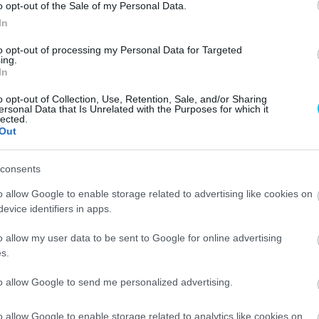
o opt-out of the Sale of my Personal Data.
ck Millert a gyári KTM-től szerezték meg.
In
to opt-out of processing my Personal Data for Targeted
együttműködése, azt is belengették, hogy egy
ing.
In
ta kiderült, hogy a Pramac Yamaha Moto2 Team a
Master Camp helyét veszi át a sorozatban, és bár
o opt-out of Collection, Use, Retention, Sale, and/or Sharing
ersonal Data that Is Unrelated with the Purposes for which it
g Kalex helyett Boscoscuro-vázzal fog versenyezni.
lected.
Out
ton teljes sorcserét hajtanak végre, hiszen
consents
 Tony Arbolino és Izan Guevara érkeznek. A
ttje így közismerten baráti viszonyt ápol a gyári
o allow Google to enable storage related to advertising like cookies on
artararóval, míg leendő csapattársa ismét együtt
evice identifiers in apps.
, aki akkor még az Aspar sportigazgatója volt,
o allow my user data to be sent to Google for online advertising
erte a Moto3-as vb-t. Az új alakulat a február 7-
s.
utatkozik be.
to allow Google to send me personalized advertising.
o allow Google to enable storage related to analytics like cookies on