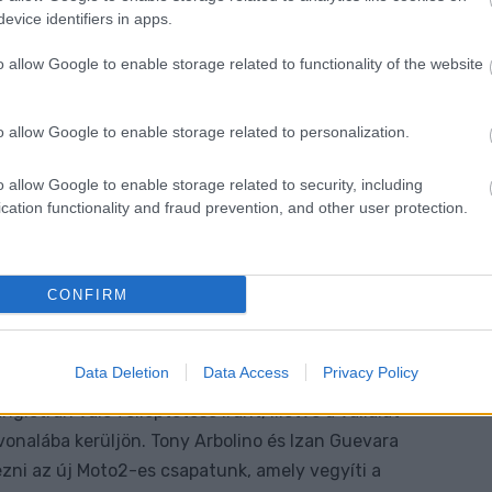
evice identifiers in apps.
o allow Google to enable storage related to functionality of the website
o allow Google to enable storage related to personalization.
o allow Google to enable storage related to security, including
cation functionality and fraud prevention, and other user protection.
CONFIRM
ramac együttműködése 2025-ben már a Moto2-es
Jarvis, a Yamaha leköszönő ügyvezető igazgatója.
Data Deletion
Data Access
Privacy Policy
a tükrözi a Yamaha elkötelezettségét a fiatal
létrán való felléptetése iránt, illetve a vállalat
onalába kerüljön. Tony Arbolino és Izan Guevara
kezni az új Moto2-es csapatunk, amely vegyíti a