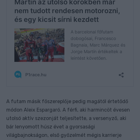
A futam másik főszereplője pedig magától értetődő
módon Aleix Espargaró. A férfi, aki harmincöt évesen
utolsó aktív szezonját teljesítette, a versenyző, aki
bár lenyomott húsz évet a gyorsasági
világbajnokságon, első győzelmét mégis karrierje