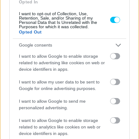
Opted In
A SURPRISE LETTER FULL OF LOVE
AND ADMIRATION 💌
I want to opt-out of Collection, Use,
Retention, Sale, and/or Sharing of my
Personal Data that Is Unrelated with the
Purposes for which it was collected.
A VERY SPECIAL PERSON WANTED
Opted Out
TO COMMUNICATE A FEW THINGS TO
Google consents
@88JORGEMARTIN
BEFORE THE
I want to allow Google to enable storage
FIRST MATCH POINT BEGINS 🥹
related to advertising like cookies on web or
#MALAYSIANGP
🇲🇾 |
device identifiers in apps.
#THEREMATCH
I want to allow my user data to be sent to
PIC.TWITTER.COM/IRGENLZVNO
Google for online advertising purposes.
I want to allow Google to send me
— MOTOGP™🏁 (@MOTOGP)
personalized advertising.
NOVEMBER 2, 2024
I want to allow Google to enable storage
related to analytics like cookies on web or
Egyébként jobb, ha elhiszik, Martínnak egyáltalán nem
device identifiers in apps.
volt könnyű dolga. Mert az kérem nem úgy van, hogy