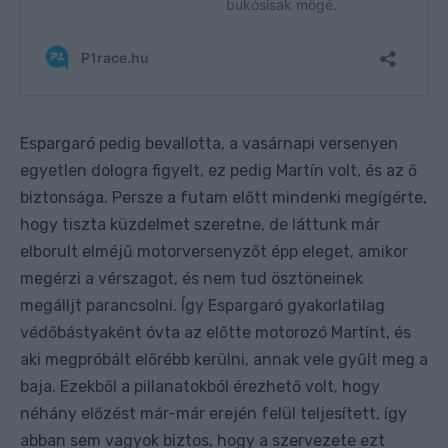
Espargaró pedig bevallotta, a vasárnapi versenyen
egyetlen dologra figyelt, ez pedig Martín volt, és az ő
biztonsága. Persze a futam előtt mindenki megígérte,
hogy tiszta küzdelmet szeretne, de láttunk már
elborult elméjű motorversenyzőt épp eleget, amikor
megérzi a vérszagot, és nem tud ösztöneinek
megálljt parancsolni. Így Espargaró gyakorlatilag
védőbástyaként óvta az előtte motorozó Martínt, és
aki megpróbált előrébb kerülni, annak vele gyűlt meg a
baja. Ezekből a pillanatokból érezhető volt, hogy
néhány előzést már-már erején felül teljesített, így
abban sem vagyok biztos, hogy a szervezete ezt