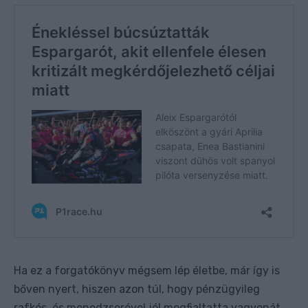
Ha ez a forgatókönyv mégsem lép életbe, már így is
bőven nyert, hiszen azon túl, hogy pénzügyileg
rafkós, és menedzserével jól megfialtatta vagyonát