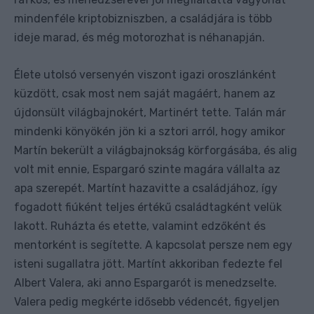
mindenféle kriptobizniszben, a családjára is több
ideje marad, és még motorozhat is néhanapján.
Élete utolsó versenyén viszont igazi oroszlánként
küzdött, csak most nem saját magáért, hanem az
újdonsült világbajnokért, Martinért tette. Talán már
mindenki könyökén jön ki a sztori arról, hogy amikor
Martín bekerült a világbajnokság körforgásába, és alig
volt mit ennie, Espargaró szinte magára vállalta az
apa szerepét. Martínt hazavitte a családjához, így
fogadott fiúként teljes értékű családtagként velük
lakott. Ruházta és etette, valamint edzőként és
mentorként is segítette. A kapcsolat persze nem egy
isteni sugallatra jött. Martínt akkoriban fedezte fel
Albert Valera, aki anno Espargarót is menedzselte.
Valera pedig megkérte idősebb védencét, figyeljen