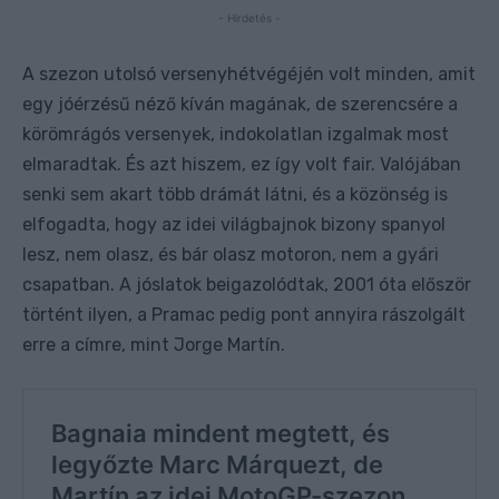
- Hirdetés -
A szezon utolsó versenyhétvégéjén volt minden, amit
egy jóérzésű néző kíván magának, de szerencsére a
körömrágós versenyek, indokolatlan izgalmak most
elmaradtak. És azt hiszem, ez így volt fair. Valójában
senki sem akart több drámát látni, és a közönség is
elfogadta, hogy az idei világbajnok bizony spanyol
lesz, nem olasz, és bár olasz motoron, nem a gyári
csapatban. A jóslatok beigazolódtak, 2001 óta először
történt ilyen, a Pramac pedig pont annyira rászolgált
erre a címre, mint Jorge Martín.