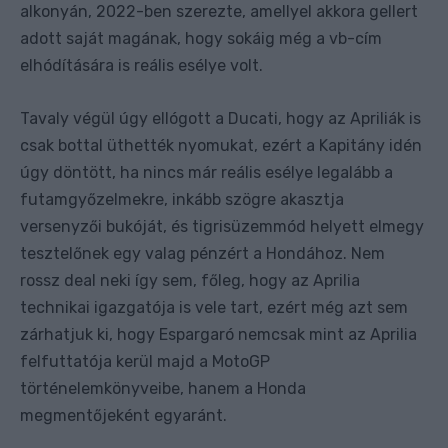
alkonyán, 2022-ben szerezte, amellyel akkora gellert
adott saját magának, hogy sokáig még a vb-cím
elhódítására is reális esélye volt.
Tavaly végül úgy ellógott a Ducati, hogy az Apriliák is
csak bottal üthették nyomukat, ezért a Kapitány idén
úgy döntött, ha nincs már reális esélye legalább a
futamgyőzelmekre, inkább szögre akasztja
versenyzői bukóját, és tigrisüzemmód helyett elmegy
tesztelőnek egy valag pénzért a Hondához. Nem
rossz deal neki így sem, főleg, hogy az Aprilia
technikai igazgatója is vele tart, ezért még azt sem
zárhatjuk ki, hogy Espargaró nemcsak mint az Aprilia
felfuttatója kerül majd a MotoGP
történelemkönyveibe, hanem a Honda
megmentőjeként egyaránt.