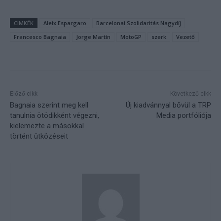
CIMKÉK
Aleix Espargaro
Barcelonai Szolidaritás Nagydíj
Francesco Bagnaia
Jorge Martín
MotoGP
szerk
Vezető
Előző cikk
Következő cikk
Bagnaia szerint meg kell
Új kiadvánnyal bővül a TRP
tanulnia ötödikként végezni,
Media portfóliója
kielemezte a másokkal
történt ütközéseit