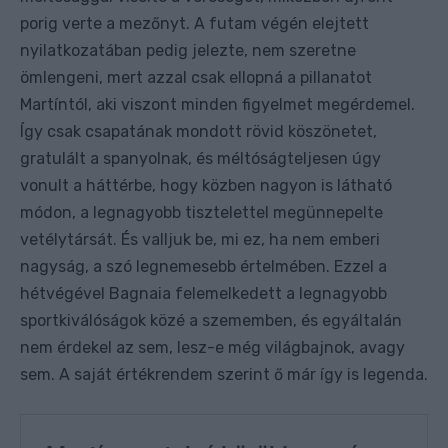
porig verte a mezőnyt. A futam végén elejtett
nyilatkozatában pedig jelezte, nem szeretne
ömlengeni, mert azzal csak ellopná a pillanatot
Martíntól, aki viszont minden figyelmet megérdemel.
Így csak csapatának mondott rövid köszönetet,
gratulált a spanyolnak, és méltóságteljesen úgy
vonult a háttérbe, hogy közben nagyon is látható
módon, a legnagyobb tisztelettel megünnepelte
vetélytársát. És valljuk be, mi ez, ha nem emberi
nagyság, a szó legnemesebb értelmében. Ezzel a
hétvégével Bagnaia felemelkedett a legnagyobb
sportkiválóságok közé a szememben, és egyáltalán
nem érdekel az sem, lesz-e még világbajnok, avagy
sem. A saját értékrendem szerint ő már így is legenda.