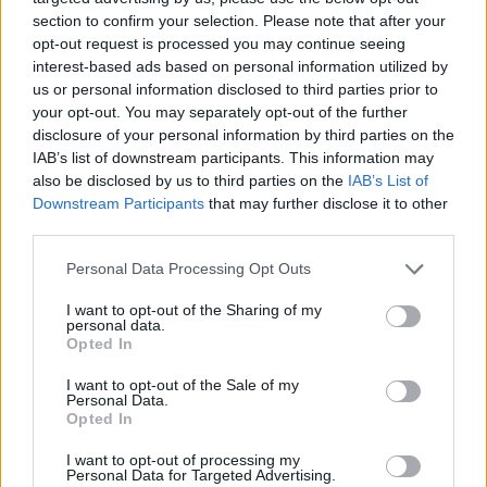
csodálatosabb és önzetlenebb motorversenyzést
section to confirm your selection. Please note that after your
pedig még az életben nem láttam.
opt-out request is processed you may continue seeing
interest-based ads based on personal information utilized by
Nekem pedig csak annyi maradt, hogy elbőgjem
us or personal information disclosed to third parties prior to
your opt-out. You may separately opt-out of the further
magam, amikor Martín átgurult a célvonalon. És nem,
disclosure of your personal information by third parties on the
nem azért, mert bárkinek is szurkoltam, hanem sokkal
IAB’s list of downstream participants. This information may
inkább azért, mert átéreztem azt a kálváriát és azokat
also be disclosed by us to third parties on the
IAB’s List of
Downstream Participants
that may further disclose it to other
a kilátástalan pillanatokat, amelyeken ez a fiú
third parties.
keresztülment azért, hogy világbajnok legyen. Így
Please note that this website/app uses one or more Google
hasonlóan megindító pillanat volt az a kép is, amely a
Personal Data Processing Opt Outs
services and may gather and store information including but
garázsban drukkoló családtagokat vette. Közülük
not limited to your visit or usage behaviour. You may click to
I want to opt-out of the Sharing of my
pedig két ember maradt szótlan, és rendült meg,
personal data.
grant or deny consent to Google and its third-party tags to
Opted In
amikor Martín teljesítette a versenyt: a spanyol
use your data for below specified purposes in below Google
consent section.
nagyanyja és barátnője, aki titokban olyan szerelmes
I want to opt-out of the Sale of my
Personal Data.
levelet írt szíve választottjának, amilyent férfinak
Opted In
eddig még talán soha.
I want to opt-out of processing my
Personal Data for Targeted Advertising.