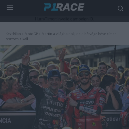
HurryTimer: Invalid campaign ID.
Kezdőlap
MotoGP
Martin a világbajnok, de a hétvége hőse címen
osztoznia kell