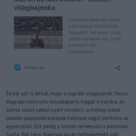
És bár azt is láttuk, hogy a regnáló világbajnok, Pecco
Bagnaia mennyire összekaparta magát a hajrára, és
szinte csont nélkül nyert mindent, a mérleg másik
oldalán púposodó bukások halmaza végül borította az
egyensúlyt. Ezt pedig a torinói versenyző is pontosan
tudta. Bár tény, Bagnaia arcán felfedezhető volt