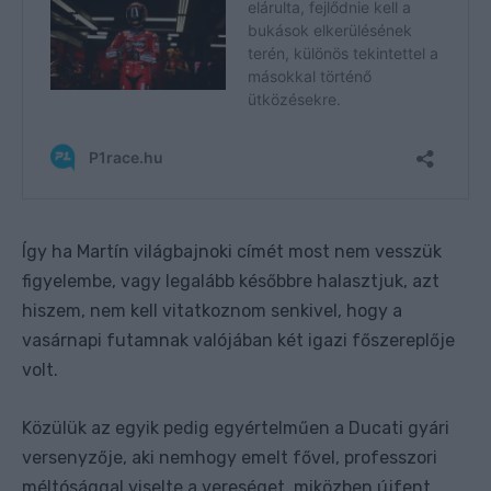
Így ha Martín világbajnoki címét most nem vesszük
figyelembe, vagy legalább későbbre halasztjuk, azt
hiszem, nem kell vitatkoznom senkivel, hogy a
vasárnapi futamnak valójában két igazi főszereplője
volt.
Közülük az egyik pedig egyértelműen a Ducati gyári
versenyzője, aki nemhogy emelt fővel, professzori
méltósággal viselte a vereséget, miközben újfent