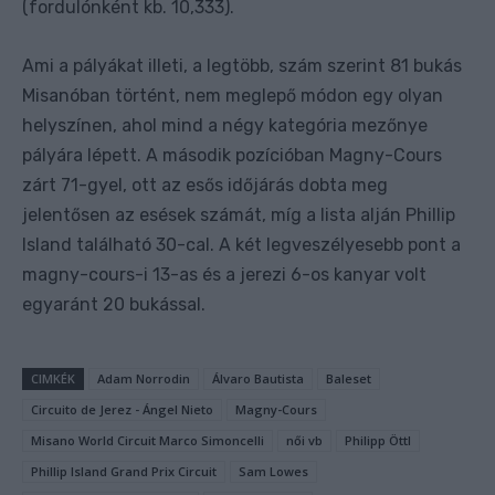
(fordulónként kb. 10,333).
Ami a pályákat illeti, a legtöbb, szám szerint 81 bukás
Misanóban történt, nem meglepő módon egy olyan
helyszínen, ahol mind a négy kategória mezőnye
pályára lépett. A második pozícióban Magny-Cours
zárt 71-gyel, ott az esős időjárás dobta meg
jelentősen az esések számát, míg a lista alján Phillip
Island található 30-cal. A két legveszélyesebb pont a
magny-cours-i 13-as és a jerezi 6-os kanyar volt
egyaránt 20 bukással.
CIMKÉK
Adam Norrodin
Álvaro Bautista
Baleset
Circuito de Jerez - Ángel Nieto
Magny-Cours
Misano World Circuit Marco Simoncelli
női vb
Philipp Öttl
Phillip Island Grand Prix Circuit
Sam Lowes