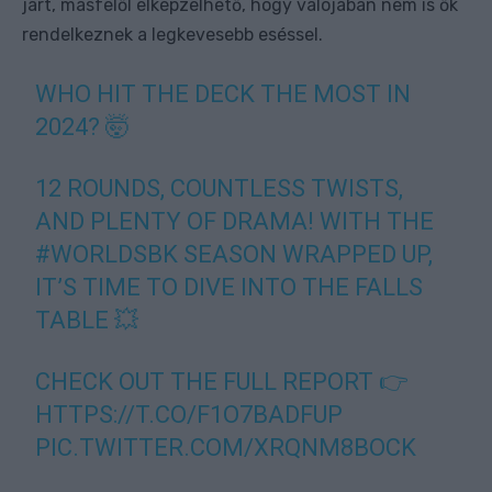
járt, másfelől elképzelhető, hogy valójában nem is ők
rendelkeznek a legkevesebb eséssel.
WHO HIT THE DECK THE MOST IN
2024? 🤯
12 ROUNDS, COUNTLESS TWISTS,
AND PLENTY OF DRAMA! WITH THE
#WORLDSBK
SEASON WRAPPED UP,
IT’S TIME TO DIVE INTO THE FALLS
TABLE 💥
CHECK OUT THE FULL REPORT 👉
HTTPS://T.CO/F1O7BADFUP
PIC.TWITTER.COM/XRQNM8BOCK