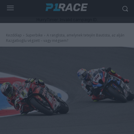
HurryTimer: Invalid campaign ID.
Kezdőlap
Superbike
A ranglista, amelynek tetején Bautista, az alján
Razgatlıoğlu végzett – vagy mégsem?