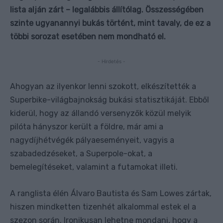
lista alján zárt – legalábbis állítólag. Összességében
szinte ugyanannyi bukás történt, mint tavaly, de ez a
többi sorozat esetében nem mondható el.
- Hirdetés -
Ahogyan az ilyenkor lenni szokott, elkészítették a
Superbike-világbajnokság bukási statisztikáját. Ebből
kiderül, hogy az állandó versenyzők közül melyik
pilóta hányszor került a földre, már ami a
nagydíjhétvégék pályaeseményeit, vagyis a
szabadedzéseket, a Superpole-okat, a
bemelegítéseket, valamint a futamokat illeti.
A ranglista élén Álvaro Bautista és Sam Lowes zártak,
hiszen mindketten tizenhét alkalommal estek el a
szezon során. Ironikusan lehetne mondani, hogy a