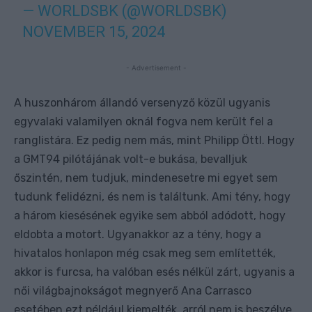
— WORLDSBK (@WORLDSBK)
NOVEMBER 15, 2024
- Advertisement -
A huszonhárom állandó versenyző közül ugyanis
egyvalaki valamilyen oknál fogva nem került fel a
ranglistára. Ez pedig nem más, mint Philipp Öttl. Hogy
a GMT94 pilótájának volt-e bukása, bevalljuk
őszintén, nem tudjuk, mindenesetre mi egyet sem
tudunk felidézni, és nem is találtunk. Ami tény, hogy
a három kiesésének egyike sem abból adódott, hogy
eldobta a motort. Ugyanakkor az a tény, hogy a
hivatalos honlapon még csak meg sem említették,
akkor is furcsa, ha valóban esés nélkül zárt, ugyanis a
női világbajnokságot megnyerő Ana Carrasco
esetében ezt például kiemelték, arról nem is beszélve,