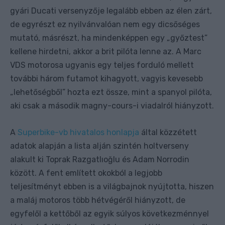
gyári Ducati versenyzője legalább ebben az élen zárt,
de egyrészt ez nyilvánvalóan nem egy dicsőséges
mutató, másrészt, ha mindenképpen egy „győztest”
kellene hirdetni, akkor a brit pilóta lenne az. A Marc
VDS motorosa ugyanis egy teljes forduló mellett
további három futamot kihagyott, vagyis kevesebb
„lehetőségből” hozta ezt össze, mint a spanyol pilóta,
aki csak a második magny-cours-i viadalról hiányzott.
A
Superbike-vb hivatalos honlapja
által közzétett
adatok alapján a lista alján szintén holtverseny
alakult ki Toprak Razgatlıoğlu és Adam Norrodin
között. A fent említett okokból a legjobb
teljesítményt ebben is a világbajnok nyújtotta, hiszen
a maláj motoros több hétvégéről hiányzott, de
egyfelől a kettőből az egyik súlyos következménnyel