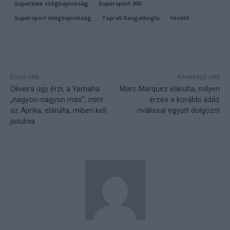
Superbike világbajnokság
Supersport 300
Supersport világbajnokság
Toprak Razgatlioglu
Vezető
Előző cikk
Következő cikk
Oliveira úgy érzi, a Yamaha
Marc Márquez elárulta, milyen
„nagyon-nagyon más”, mint
érzés a korábbi ádáz
az Aprilia, elárulta, miben kell
riválissal együtt dolgozni
javulnia