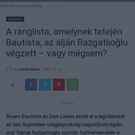
Fotó: PSP/Lukasz Swiderek
Superbike
A ranglista, amelynek tetején
Bautista, az alján Razgatlıoğlu
végzett – vagy mégsem?
By
Sebők Máté
2024. 11. 22.
- Hirdetés -
Álvaro Bautista és Sam Lowes estek el a legtöbbször
az idei Superbike-világbajnokság nagydíjhétvégéin,
míg Toprak Razgatlıoğlu szintén holtversenyben a