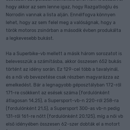
hogy akkor az sem lenne igaz, hogy Razgatlıoğlu és
Norrodin vannak a lista alján. Ennélfogva könnyen
lehet, hogy az sem felel meg a valóságnak, hogy a
török motoros zsinórban a második évben produkálta
a legkevesebb bukást.
Ha a Superbike-vb mellett a másik három sorozatot is
belevesszük a számításba, akkor összesen 652 bukás
történt az idény során. Ez 129-cel több a tavalyinál,
és a női vb bevezetése csak részben magyarázza az
emelkedést. Bár a legnagyobb géposztályban 172-ről
171-re csökkent az esések száma (fordulónként
átlagosan 14,25), a Supersport-vb-n 220-ról 258-ra
(fordulónként 21,5), a Supersport 300-as vb-n pedig
131-ről 161-re nőtt (fordulónként 20,125), míg a női vb
első idényében összesen 62-szer dobták el a motort