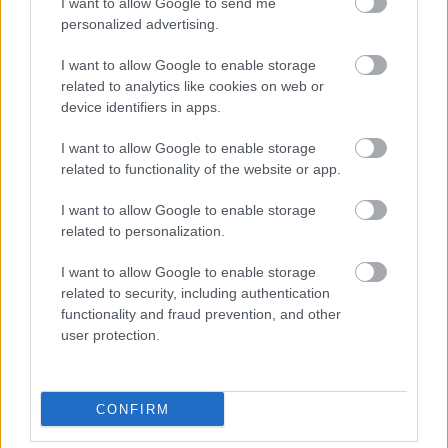
I want to allow Google to send me
vele. A gyári Ducati pilótája kijelentette, hogy
personalized advertising.
amennyiben kötelezővé teszik, inkább bevállalja a
I want to allow Google to enable storage
büntetést, mintsem hogy használja. Ennek kapcsán a
related to analytics like cookies on web or
legendás egykori kosárlabdázóhoz, Michael
device identifiers in apps.
Jordanhez hasonlította magát, aki szintén inkább
I want to allow Google to enable storage
szembenézett a szankcioókkal, de fehér helyett piros
related to functionality of the website or app.
cipőt hordott a pályán.
I want to allow Google to enable storage
Persze nem csak Pirro és Bagnaia voltak azok, akik
related to personalization.
kedden tesztelték a rádiózást. Többek között Pedro
I want to allow Google to enable storage
Acosta is így tett, aki szintén aggályokat fogalmazott
related to security, including authentication
meg. „Folyamatosan mozog a fejünk, és mint egy
functionality and fraud prevention, and other
user protection.
telefon esetében, lehetséges, hogy instabil lesz a
kapcsolat –
jelentette ki
a spanyol versenyző. – Ez
nem ébreszt bennem bizalmat.”
CONFIRM