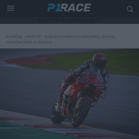
HurryTimer: Invalid campaign ID.
Kezdőlap
MotoGP
Bagnaia továbbra is szkeptikus, szerinte
veszélyes lehet a rádiózás