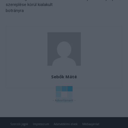
szereplése körül kialakult
botrányra
Sebők Máté
- Advertisment -
Szerzői jogok
Impresszum
Adatvédelmi elvek
Médiaajánlat