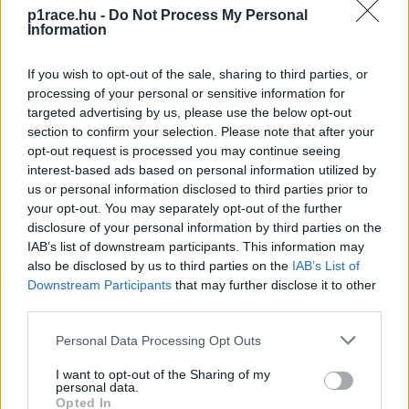
p1race.hu -
Do Not Process My Personal
Information
If you wish to opt-out of the sale, sharing to third parties, or
processing of your personal or sensitive information for
targeted advertising by us, please use the below opt-out
section to confirm your selection. Please note that after your
opt-out request is processed you may continue seeing
interest-based ads based on personal information utilized by
us or personal information disclosed to third parties prior to
your opt-out. You may separately opt-out of the further
disclosure of your personal information by third parties on the
IAB’s list of downstream participants. This information may
also be disclosed by us to third parties on the
IAB’s List of
Downstream Participants
that may further disclose it to other
third parties.
Ez utóbbi bevetése még messze van, már ha
Please note that this website/app uses one or more Google
Personal Data Processing Opt Outs
egyáltalán valaha megtörténik, ám a montmelói
services and may gather and store information including but
teszten sokan próbálgatták. A gyári Ducatinál előbb a
not limited to your visit or usage behaviour. You may click to
I want to opt-out of the Sharing of my
personal data.
grant or deny consent to Google and its third-party tags to
tesztpilóta, Michele Pirro kísérletezett vele, majd a
Opted In