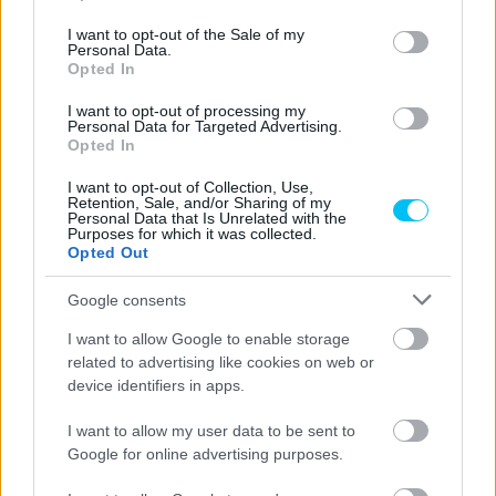
use your data for below specified purposes in below Google
vége felé Francesco Bagnaia is megtette ugyanezt. A
consent section.
I want to opt-out of the Sale of my
háromszoros világbajnok azonban továbbra is
Personal Data.
Opted In
szkeptikusan áll a forradalmi újításhoz.
I want to opt-out of processing my
Personal Data for Targeted Advertising.
- Advertisement -
Opted In
Kipróbáltam a kommunikációs rendszert, de még nem
„
I want to opt-out of Collection, Use,
Retention, Sale, and/or Sharing of my
áll készen [a bevetésre] –
nyilatkozta
a 27 éves
Personal Data that Is Unrelated with the
Purposes for which it was collected.
motoros, és több érvet is felsorakoztatott amellett,
Opted Out
hogy miért nem tartja jónak, jelen formájában
Google consents
semmiképpen. – Nem működött, nem hallottam
semmit, és még a két készüléket összekötő kábel is
I want to allow Google to enable storage
related to advertising like cookies on web or
nagyon zavart. Veszélyes lehet, szóval akkor próbálom
device identifiers in apps.
ki újra, amikor kész van.”
I want to allow my user data to be sent to
A rendszert már szeptemberben, Misanóban is
Google for online advertising purposes.
tesztelték, és Bagnaia már akkor sem volt kibékülve