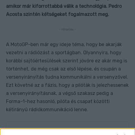
amikor már kiforrottabbá válik a technológia. Pedro
Acosta szintén kétségeket fogalmazott meg.
- Hirdetés -
A MotoGP-ben már egy ideje téma, hogy be akarják
vezetni a rádiózást a sportágban. Olyannyira, hogy
korábbi sajtóértesülések szerint jövőre ez akár meg is
történhet, de még csak az első lépése, és csupán a
versenyirányítás tudna kommunikálni a versenyzővel.
Ezt követné az a fázis, hogy a pilóták is jelezhessenek
a versenyirányításnak, a végső szakasz pedig a
Forma–1-hez hasonló, pilóta és csapat közötti
kétirányú rádiókommunikáció lenne.