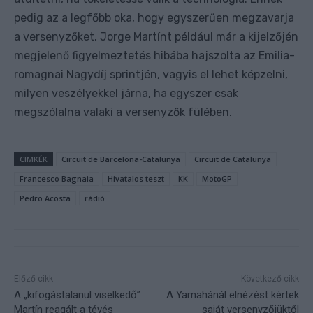
pedig az a legfőbb oka, hogy egyszerűen megzavarja
a versenyzőket. Jorge Martínt például már a kijelzőjén
megjelenő figyelmeztetés hibába hajszolta az Emilia-
romagnai Nagydíj sprintjén, vagyis el lehet képzelni,
milyen veszélyekkel járna, ha egyszer csak
megszólalna valaki a versenyzők fülében.
CIMKÉK
Circuit de Barcelona-Catalunya
Circuit de Catalunya
Francesco Bagnaia
Hivatalos teszt
KK
MotoGP
Pedro Acosta
rádió
Előző cikk
Következő cikk
A „kifogástalanul viselkedő”
A Yamahánál elnézést kértek
Martín reagált a tévés
saját versenyzőjüktől