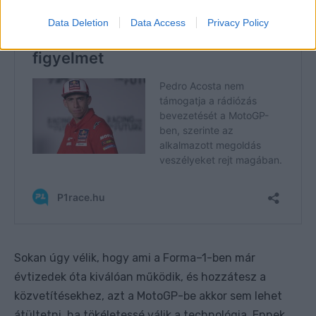
Data Deletion
Data Access
Privacy Policy
Sokan úgy vélik, hogy ami a Forma–1-ben már
évtizedek óta kiválóan működik, és hozzátesz a
közvetítésekhez, azt a MotoGP-be akkor sem lehet
átültetni, ha tökéletessé válik a technológia. Ennek