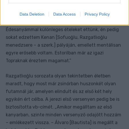
az ottani vizsgálatra, az orvos kijelentette, hogy
rendben vagyok, én pedig majdnem elsírtam magam.
Data Deletion
Data Access
Privacy Policy
Aragónia után végre visszatértem Törökországba.
Édesanyámmal különleges ételeket ettünk, én pedig
sokat edzettem Kenan [Sofuoğlu, Razgatlıoğlu
menedzsere – a szerk.] pályáján, emellett mentálisan
egyre erősebb voltam. Estorilban már az igazi
Topraknak éreztem magamat.”
Razgatlıoğlu sorozata olyan tekintetben életben
maradt, hogy most már zsinórban huszonkét olyan
futamnál jár, amelyen elindult és az első két hely
egyikén ért célba. A jerezi első versenyen pedig be is
biztosította vb-címét. „Amikor megálltam az első
kanyarban, szinte minden versenyző odajött hozzám
– emlékezett vissza. – Álvaro [Bautista] is megállt a