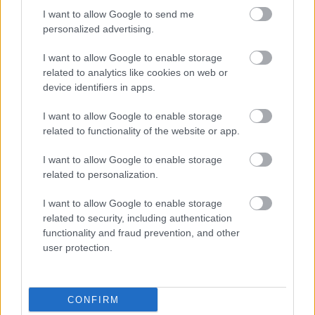
Amikor az utolsó szektorhoz értem, elveszítettem a
„
I want to allow Google to send me
[motor] elejét, nekiütköztem a falnak, majd amikor
personalized advertising.
megálltam, realizáltam, hogy nem kapok levegőt –
I want to allow Google to enable storage
idézte fel a horrorisztikus pillanatokat. – Azonnal
related to analytics like cookies on web or
megfordultam, és próbáltam újra lélegezni. Nagyon
device identifiers in apps.
röviden vettem a levegőt, aztán elkezdtem
I want to allow Google to enable storage
visszatérni a [normális] légzéshez. Amikor kórházba
related to functionality of the website or app.
szállítottak, nem voltam jól a tüdőm miatt. A baleset
után minden nap a célomra gondoltam, igyekeztem
I want to allow Google to enable storage
related to personalization.
gyorsan visszatérni, és a bajnoki címért harcolni.
Cremonában megpróbáltam visszajönni. Újra
I want to allow Google to enable storage
elvégeztük a vizsgálatot, és még mindig volt levegő a
related to security, including authentication
functionality and fraud prevention, and other
tüdőmben. Csak egy kicsi, de az orvosok és Monica
user protection.
[Lazzarotti, a Superbike-vb főorvosa – a szerk.]
nagyon veszélyesnek tartották [a versenyzést]. Ha az
aragóniai fordulóra nem térek vissza, akkor szerintem
CONFIRM
elveszítettem volna a bajnokságot. Amikor elmentem