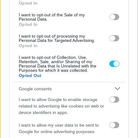
grant or deny consent to Google and its third-party tags to
Opted In
franciaországi, hanem a cremonai fordulót is ki kellett
use your data for below specified purposes in below Google
hagynia.
consent section.
I want to opt-out of the Sale of my
Personal Data.
Opted In
I want to opt-out of processing my
Personal Data for Targeted Advertising.
Opted In
I want to opt-out of Collection, Use,
Retention, Sale, and/or Sharing of my
Personal Data that Is Unrelated with the
Purposes for which it was collected.
Opted Out
Google consents
I want to allow Google to enable storage
related to advertising like cookies on web or
device identifiers in apps.
I want to allow my user data to be sent to
Google for online advertising purposes.