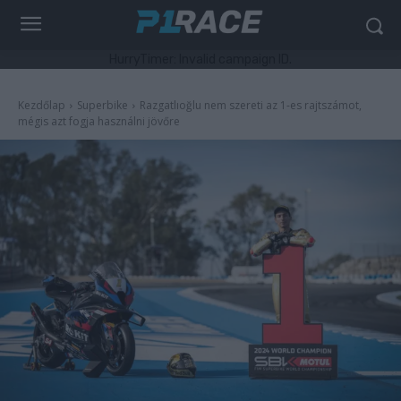
HurryTimer: Invalid campaign ID.
Kezdőlap
Superbike
Razgatlıoğlu nem szereti az 1-es rajtszámot,
mégis azt fogja használni jövőre