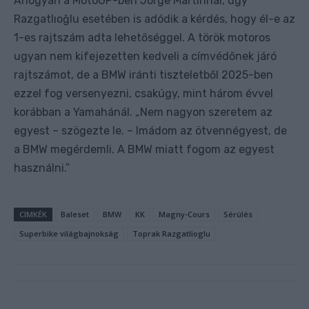
Ahogyan a MotoGP-ben Jorge Martínnál, úgy
Razgatlıoğlu esetében is adódik a kérdés, hogy él-e az
1-es rajtszám adta lehetőséggel. A török motoros
ugyan nem kifejezetten kedveli a címvédőnek járó
rajtszámot, de a BMW iránti tiszteletből 2025-ben
ezzel fog versenyezni, csakúgy, mint három évvel
korábban a Yamahánál. „Nem nagyon szeretem az
egyest – szögezte le. – Imádom az ötvennégyest, de
a BMW megérdemli. A BMW miatt fogom az egyest
használni.”
CIMKÉK
Baleset
BMW
KK
Magny-Cours
Sérülés
Superbike világbajnokság
Toprak Razgatlioglu