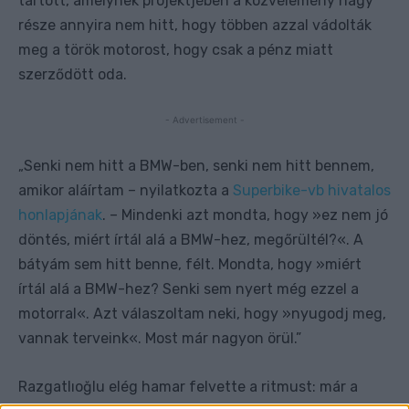
tartott, amelynek projektjében a közvélemény nagy
része annyira nem hitt, hogy többen azzal vádolták
meg a török motorost, hogy csak a pénz miatt
szerződött oda.
- Advertisement -
Senki nem hitt a BMW-ben, senki nem hitt bennem,
„
amikor aláírtam – nyilatkozta a
Superbike-vb hivatalos
honlapjának
. – Mindenki azt mondta, hogy »ez nem jó
döntés, miért írtál alá a BMW-hez, megőrültél?«. A
bátyám sem hitt benne, félt. Mondta, hogy »miért
írtál alá a BMW-hez? Senki sem nyert még ezzel a
motorral«. Azt válaszoltam neki, hogy »nyugodj meg,
vannak terveink«. Most már nagyon örül.”
Razgatlıoğlu elég hamar felvette a ritmust: már a