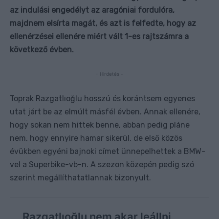
az indulási engedélyt az aragóniai fordulóra,
majdnem elsírta magát, és azt is felfedte, hogy az
ellenérzései ellenére miért vált 1-es rajtszámra a
következő évben.
- Hirdetés -
Toprak Razgatlıoğlu hosszú és korántsem egyenes
utat járt be az elmúlt másfél évben. Annak ellenére,
hogy sokan nem hittek benne, abban pedig pláne
nem, hogy ennyire hamar sikerül, de első közös
évükben egyéni bajnoki címet ünnepelhettek a BMW-
vel a Superbike-vb-n. A szezon közepén pedig szó
szerint megállíthatatlannak bizonyult.