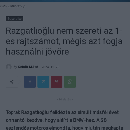
Fotó: BMW Group
Superbike
Razgatlıoğlu nem szereti az 1-
es rajtszámot, mégis azt fogja
használni jövőre
By
Sebők Máté
2024. 11. 25.
- Hirdetés -
Toprak Razgatlıoğlu felidézte az elmúlt másfél évet
onnantól kezdve, hogy aláírt a BMW-hez. A 28
esztendős motoros elmondta, hogy miután megkapta