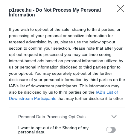
Phillip Island-i Superpole versenyen meglett az első
dobogó, majd Montmelóban kétszer is nyerni tudott.
p1race.hu -
Do Not Process My Personal
Information
Az asseni második futamon pedig a széria
történetében példátlan sorozatot indított el, hiszen
If you wish to opt-out of the sale, sharing to third parties, or
zsinórban tizenhárom viadalt nyert meg. „Amikor
processing of your personal or sensitive information for
Misanóban meglett a mesterhármas, mentálisan
targeted advertising by us, please use the below opt-out
section to confirm your selection. Please note that after your
tökéletes állapotban voltam – magyarázta. – Aztán
opt-out request is processed you may continue seeing
újra és újra tripláztam, mivel minden
interest-based ads based on personal information utilized by
versenyhétvégén egyre nyugodtabb voltam.”
us or personal information disclosed to third parties prior to
your opt-out. You may separately opt-out of the further
disclosure of your personal information by third parties on the
Elképzelhető, hogy Magny-Cours-ban így is, úgy is
IAB’s list of downstream participants. This information may
véget ért volna a menetelés, hiszen Razgatlıoğlu soha
also be disclosed by us to third parties on the
IAB’s List of
nem volt igazán erős esőben, de ezt már soha nem
Downstream Participants
that may further disclose it to other
third parties.
fogjuk megtudni, ugyanis még a második
szabadedzésen elesett, és borzasztóan peches
Please note that this website/app uses one or more Google
Personal Data Processing Opt Outs
módon nekicsúszott a gumifalnak. Mint később
services and may gather and store information including but
not limited to your visit or usage behaviour. You may click to
I want to opt-out of the Sharing of my
kiderült, légmellet kapott, így nemcsak a
personal data.