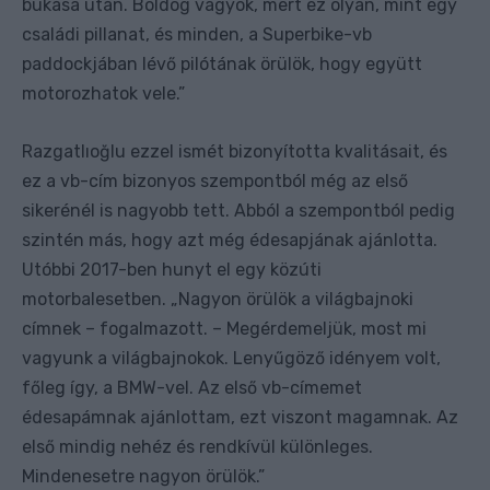
bukása után. Boldog vagyok, mert ez olyan, mint egy
családi pillanat, és minden, a Superbike-vb
paddockjában lévő pilótának örülök, hogy együtt
motorozhatok vele.”
Razgatlıoğlu ezzel ismét bizonyította kvalitásait, és
ez a vb-cím bizonyos szempontból még az első
sikerénél is nagyobb tett. Abból a szempontból pedig
szintén más, hogy azt még édesapjának ajánlotta.
Utóbbi 2017-ben hunyt el egy közúti
motorbalesetben. „Nagyon örülök a világbajnoki
címnek – fogalmazott. – Megérdemeljük, most mi
vagyunk a világbajnokok. Lenyűgöző idényem volt,
főleg így, a BMW-vel. Az első vb-címemet
édesapámnak ajánlottam, ezt viszont magamnak. Az
első mindig nehéz és rendkívül különleges.
Mindenesetre nagyon örülök.”