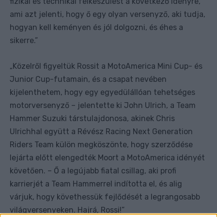
fizikai és technikai felkészülést a következő idényre,
ami azt jelenti, hogy ő egy olyan versenyző, aki tudja,
hogyan kell keményen és jól dolgozni, és éhes a
sikerre.”
Közelről figyeltük Rossit a MotoAmerica Mini Cup- és
„
Junior Cup-futamain, és a csapat nevében
kijelenthetem, hogy egy egyedülállóan tehetséges
motorversenyző – jelentette ki John Ulrich, a Team
Hammer Suzuki társtulajdonosa, akinek Chris
Ulrichhal együtt a Révész Racing Next Generation
Riders Team külön megköszönte, hogy szerződése
lejárta előtt elengedték Moort a MotoAmerica idényét
követően. – Ő a legújabb fiatal csillag, aki profi
karrierjét a Team Hammerrel indította el, és alig
várjuk, hogy követhessük fejlődését a legrangosabb
világversenyeken. Hajrá, Rossi!”