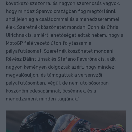
következő szezonra, és nagyon szerencsés vagyok,
hogy mindez Spanyolországban fog megtörténni,
ahol jelenleg a családommal és a menedzseremmel
élek. Szeretnék köszönetet mondani John és Chris
Ulrichnak is, amiért lehetőséget adtak nekem, hogy a
MotoGP felé vezető úton folytassam a
pályafutásomat. Szeretnék köszönetet mondani
Révész Bálint úrnak és Stefano Favarónak is, akik
nagyon keményen dolgoztak azért, hogy mindez
megvalósuljon, és támogattak a versenyzői
pályafutásomban. Végül, de nem utolsósorban
köszönöm édesapámnak, öcsémnek, és a
menedzsment minden tagjának.”