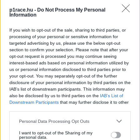
p1race.hu -
Do Not Process My Personal
Úgy gondolom, hogy ma egy nagyon fontos lépés
„
Information
történt Rossi sportkarrierje szempontjából, elvégre
nagyon megérdemli – ezek már Favaro szavai. – A
If you wish to opt-out of the sale, sharing to third parties, or
processing of your personal or sensitive information for
magam részéről igyekeztem megtalálni számára a
targeted advertising by us, please use the below opt-out
legoptimálisabb helyzetet, és mind technikai, mind
section to confirm your selection. Please note that after your
személyi szempontból az MMR csapata volt a legjobb
opt-out request is processed you may continue seeing
választás. Az MMR-t egy nagyon profi csapatnak
interest-based ads based on personal information utilized by
us or personal information disclosed to third parties prior to
tartom, amely kiváló szakemberekből áll. Szeretném
your opt-out. You may separately opt-out of the further
megköszönni Révész Bálint barátomnak a belém és
disclosure of your personal information by third parties on the
Rossiba fektetett bizalmát.”
IAB’s list of downstream participants. This information may
also be disclosed by us to third parties on the
IAB’s List of
Downstream Participants
that may further disclose it to other
third parties.
CIMKÉK
JuniorGP
Magyarok
Moto2
Révész Racing
Rossi Moor
Stefano Favaro
Vezető
Please note that this website/app uses one or more Google
Personal Data Processing Opt Outs
services and may gather and store information including but
not limited to your visit or usage behaviour. You may click to
I want to opt-out of the Sharing of my
personal data.
grant or deny consent to Google and its third-party tags to