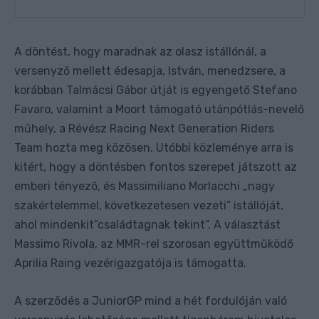
A döntést, hogy maradnak az olasz istállónál, a
versenyző mellett édesapja, István, menedzsere, a
korábban Talmácsi Gábor útját is egyengető Stefano
Favaro, valamint a Moort támogató utánpótlás-nevelő
műhely, a Révész Racing Next Generation Riders
Team hozta meg közösen. Utóbbi közleménye arra is
kitért, hogy a döntésben fontos szerepet játszott az
emberi tényező, és Massimiliano Morlacchi „nagy
szakértelemmel, következetesen vezeti” istállóját,
ahol mindenkit”családtagnak tekint”. A választást
Massimo Rivola, az MMR-rel szorosan együttműködő
Aprilia Raing vezérigazgatója is támogatta.
A szerződés a JuniorGP mind a hét fordulóján való