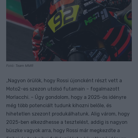
Fotó: Team MMR
Nagyon örülök, hogy Rossi újoncként részt vett a
„
Moto2-es szezon utolsó futamain – fogalmazott
Morlacchi. – Úgy gondolom, hogy a 2025-ös idényre
még több potenciált tudunk kihozni belőle, és
hihetetlen szezont produkálhatunk. Alig várom, hogy
2025-ben elkezdhesse a tesztelést, addig is nagyon
büszke vagyok arra, hogy Rossi már megkezdte a