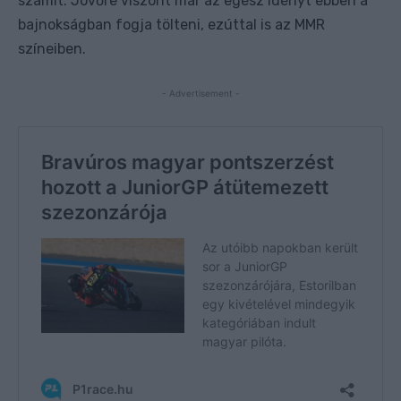
számít. Jövőre viszont már az egész idényt ebben a
bajnokságban fogja tölteni, ezúttal is az MMR
színeiben.
- Advertisement -