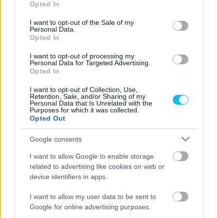
Opted In
use your data for below specified purposes in below Google
consent section.
Előző cikk
Következő cikk
I want to opt-out of the Sale of my
Personal Data.
Már 2026-ban bemutatkozhat
„Másik ligában játszik, mintha
Opted In
a MotoGP-ben a Rossi és
gyári csapat lenne” – saját
Marc Márquez rekordját is
versenyzője méltatta Rossi
I want to opt-out of processing my
megdöntő Alonso?
csapatát
Personal Data for Targeted Advertising.
Opted In
I want to opt-out of Collection, Use,
Retention, Sale, and/or Sharing of my
Personal Data that Is Unrelated with the
Purposes for which it was collected.
Opted Out
Google consents
I want to allow Google to enable storage
related to advertising like cookies on web or
Sebők Máté
device identifiers in apps.
I want to allow my user data to be sent to
Google for online advertising purposes.
- Advertisment -