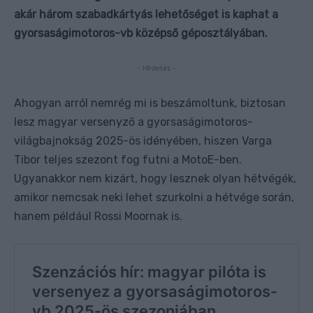
akár három szabadkártyás lehetőséget is kaphat a
gyorsaságimotoros-vb középső géposztályában.
- Hirdetés -
Ahogyan arról nemrég mi is beszámoltunk, biztosan
lesz magyar versenyző a gyorsaságimotoros-
világbajnokság 2025-ös idényében, hiszen Varga
Tibor teljes szezont fog futni a MotoE-ben.
Ugyanakkor nem kizárt, hogy lesznek olyan hétvégék,
amikor nemcsak neki lehet szurkolni a hétvége során,
hanem például Rossi Moornak is.