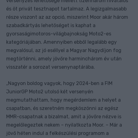
versenyzés lehetősége mellett tizenhárom hivatalos
és öt privát tesztnapot tartalmaz. A legizgalmasabb
része viszont az az opció, miszerint Moor akár három
szabadkártyás lehetőséget is kaphat a
gyorsaságimotoros-világbajnokság Moto2-es
kategóriájában. Amennyiben ebből legalább egy
megvalósul, az jó eséllyel a Magyar Nagydíjon fog
megtörténni, amely jövőre harminchárom év után
visszatér a sorozat versenynaptárába.
Nagyon boldog vagyok, hogy 2024-ben a FIM
„
JuniorGP Moto2 utolsó két versenyén
megmutathattam, hogy megérdemlem a helyet a
csapatban, és szeretném megköszönni az egész
MMR-csapatnak a bizalmat, amit a jövőre nézve is
megelőlegeztek nekem – nyilatkozta Moor. – Már a
jövő héten indul a felkészülési programom a