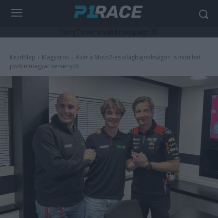
HurryTimer: Invalid campaign ID.
Kezdőlap
Magyarok
Akár a Moto2-es világbajnokságon is indulhat
jövőre magyar versenyző