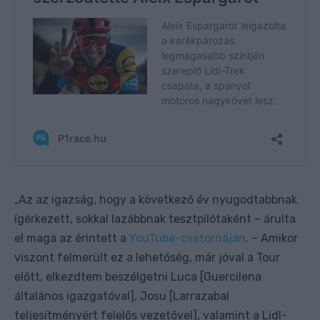
Az az igazság, hogy a következő év nyugodtabbnak
„
ígérkezett, sokkal lazábbnak tesztpilótaként – árulta
el maga az érintett a
YouTube-csatornáján
. – Amikor
viszont felmerült ez a lehetőség, már jóval a Tour
előtt, elkezdtem beszélgetni Luca [Guercilena
általános igazgatóval], Josu [Larrazabal
teljesítményért felelős vezetővel], valamint a Lidl-