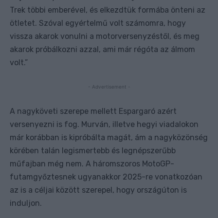
Trek többi emberével, és elkezdtük formába önteni az
ötletet. Szóval egyértelmű volt számomra, hogy
vissza akarok vonulni a motorversenyzéstől, és meg
akarok próbálkozni azzal, ami már régóta az álmom
volt.”
- Advertisement -
A nagyköveti szerepe mellett Espargaró azért
versenyezni is fog. Murván, illetve hegyi viadalokon
már korábban is kipróbálta magát, ám a nagyközönség
körében talán legismertebb és legnépszerűbb
műfajban még nem. A háromszoros MotoGP-
futamgyőztesnek ugyanakkor 2025-re vonatkozóan
az is a céljai között szerepel, hogy országúton is
induljon.