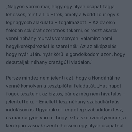
Nagyon várom már, hogy egy olyan csapat tagja
„
lehessek, mint a Lidl-Trek, amely a World Tour egyik
legnagyobb alakulata – fogalmazott. – Az év első
felében sok órát szeretnék tekerni, és részt akarok
venni néhány murvás versenyen, valamint némi
hegyikerékpározást is szeretnék. Az az elképzelés,
hogy nyár után, nyár körül elgondolkodom azon, hogy
debütáljak néhány országúti viadalon.”
Persze mindez nem jelenti azt, hogy a Hondánál ne
venné komolyan a tesztpilótai feladatát. „Hat napot
fogok tesztelni, az biztos, bár ez még nem hivatalos –
jelentette ki. – Emellett lesz néhány szabadkártyás
indulásom is. Ugyanakkor rengeteg szabadidőm lesz,
és már nagyon várom, hogy ezt a szenvedélyemnek, a
kerékpározásnak szentelhessem egy olyan csapatnál,