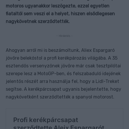
motoros ugyanakkor leszögezte, ezzel egyetlen
fiataltól sem veszi el a helyet, hiszen elsődlegesen
nagykövetnek szerződtették.
- Hirdetés -
Ahogyan arról mi is beszámoltunk, Aliex Espargaró
jövőre belekóstol a profi kerékpározás világába. A 35
esztendős versenyzőnek jövőre már csak tesztpilótai
szerepe lesz a MotoGP-ben, és felszabaduló idejének
jelentős részét arra használja fel, hogy a Lidl-Treket
segítse. A kerékpárcsapat ugyanis bejelentette, hogy
nagykövetként szerződtették a spanyol motorost.