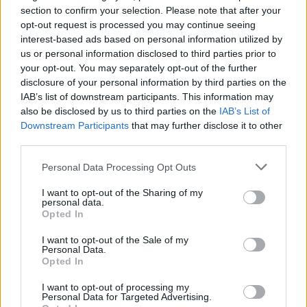
section to confirm your selection. Please note that after your
opt-out request is processed you may continue seeing
interest-based ads based on personal information utilized by
Előző cikk
Következő cikk
us or personal information disclosed to third parties prior to
Bagnaia reméli, idei éve
Egykori főnöke Marc
your opt-out. You may separately opt-out of the further
utólag Marc Márquez
Márquezzel tudott a
disclosure of your personal information by third parties on the
legbotrányosabb
legkönnyebben együtt
IAB’s list of downstream participants. This information may
szezonjához lesz majd
dolgozni, azt is elmondta,
also be disclosed by us to third parties on the
IAB’s List of
hasonlítható
miért
Downstream Participants
that may further disclose it to other
third parties.
Please note that this website/app uses one or more Google
Personal Data Processing Opt Outs
services and may gather and store information including but
not limited to your visit or usage behaviour. You may click to
I want to opt-out of the Sharing of my
personal data.
grant or deny consent to Google and its third-party tags to
Opted In
use your data for below specified purposes in below Google
consent section.
I want to opt-out of the Sale of my
Personal Data.
Opted In
Sebők Máté
I want to opt-out of processing my
Personal Data for Targeted Advertising.