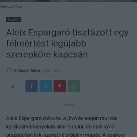
Fotó: Lidl-Trek
MotoGP
Aleix Espargaró tisztázott egy
félreértést legújabb
szerepköre kapcsán
By
Sebők Máté
2024. 12. 24.
- Hirdetés -
Aleix Espargaró elárulta, a jövő év elején murvás
kerékpárversenyeken akar indulni, de nyár körül
országúton is ki szeretné próbálni magát. A spanyol