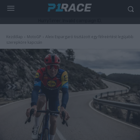
HurryTimer: Invalid campaign ID.
Kezdőlap
MotoGP
Aleix Espargaró tisztázott egy félreértést legújabb
szerepköre kapcsán