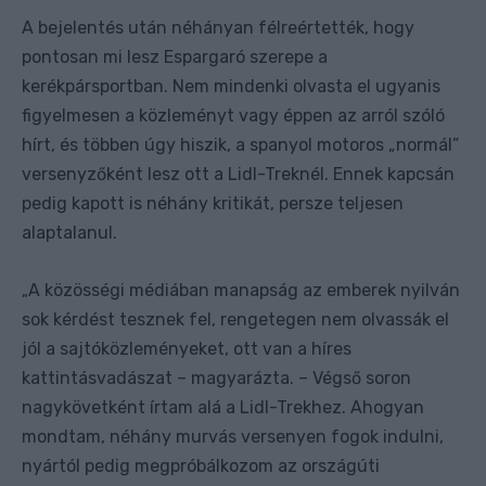
A bejelentés után néhányan félreértették, hogy
pontosan mi lesz Espargaró szerepe a
kerékpársportban. Nem mindenki olvasta el ugyanis
figyelmesen a közleményt vagy éppen az arról szóló
hírt, és többen úgy hiszik, a spanyol motoros „normál”
versenyzőként lesz ott a Lidl-Treknél. Ennek kapcsán
pedig kapott is néhány kritikát, persze teljesen
alaptalanul.
A közösségi médiában manapság az emberek nyilván
„
sok kérdést tesznek fel, rengetegen nem olvassák el
jól a sajtóközleményeket, ott van a híres
kattintásvadászat – magyarázta. – Végső soron
nagykövetként írtam alá a Lidl-Trekhez. Ahogyan
mondtam, néhány murvás versenyen fogok indulni,
nyártól pedig megpróbálkozom az országúti