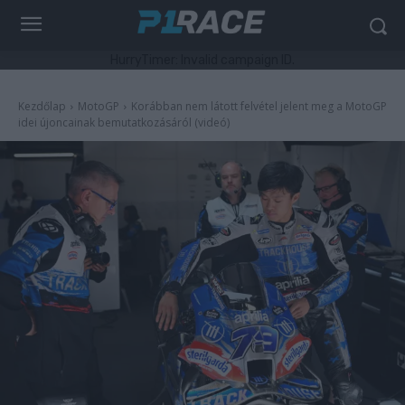
HurryTimer: Invalid campaign ID.
Kezdőlap
MotoGP
Korábban nem látott felvétel jelent meg a MotoGP
idei újoncainak bemutatkozásáról (videó)