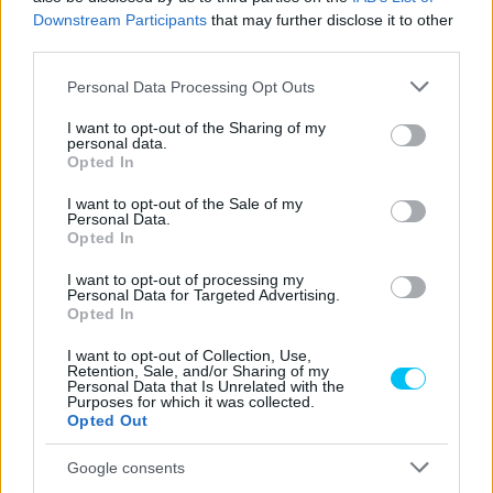
Downstream Participants
that may further disclose it to other
third parties.
Please note that this website/app uses one or more Google
Personal Data Processing Opt Outs
services and may gather and store information including but
not limited to your visit or usage behaviour. You may click to
I want to opt-out of the Sharing of my
personal data.
grant or deny consent to Google and its third-party tags to
Opted In
use your data for below specified purposes in below Google
consent section.
I want to opt-out of the Sale of my
Personal Data.
Opted In
I want to opt-out of processing my
Personal Data for Targeted Advertising.
Opted In
I want to opt-out of Collection, Use,
Retention, Sale, and/or Sharing of my
Personal Data that Is Unrelated with the
Purposes for which it was collected.
Opted Out
Google consents