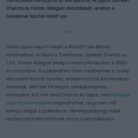
testközelből mutatja be az idei újoncok, Ai Ogura, Somkiat
Chantra és Fermín Aldeguer debütálását, amelyre a
barcelonai teszten került sor.
- Hirdetés -
Három újonc kapott helyet a MotoGP idei állandó
mezőnyében: Ai Ogura a Trackhouse, Somkiat Chantra az
LCR, Fermín Aldeguer pedig a Gresini pilótája lesz a 2025-
ös szezonban. A szokásokhoz híven mindhárman a tavalyi
idényzárót követő teszten, amelyet ezúttal Barcelonában
tartottak, ülhettek fel először a királykategóriás
motorjukra. Azt már mind Chantra és Ogura, mind
Aldeguer
saját beszámolójából
megtudhattuk, hogy nem volt
könnyű dolguk a gyakorláson. Nemrég pedig egy másik
nézőpontból tekinthettünk vissza a debütálásukra.