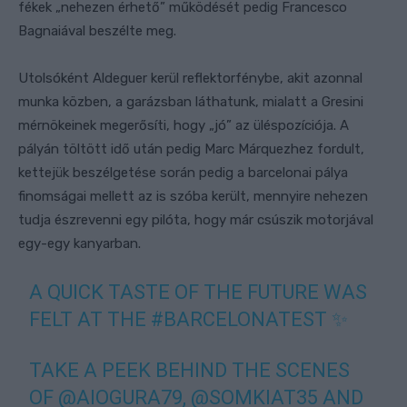
fékek „nehezen érhető” működését pedig Francesco
Bagnaiával beszélte meg.
Utolsóként Aldeguer kerül reflektorfénybe, akit azonnal
munka közben, a garázsban láthatunk, mialatt a Gresini
mérnökeinek megerősíti, hogy „jó” az üléspozíciója. A
pályán töltött idő után pedig Marc Márquezhez fordult,
kettejük beszélgetése során pedig a barcelonai pálya
finomságai mellett az is szóba került, mennyire nehezen
tudja észrevenni egy pilóta, hogy már csúszik motorjával
egy-egy kanyarban.
A QUICK TASTE OF THE FUTURE WAS
FELT AT THE
#BARCELONATEST
✨
TAKE A PEEK BEHIND THE SCENES
OF
@AIOGURA79
,
@SOMKIAT35
AND