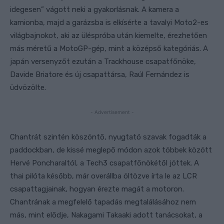
idegesen” vágott neki a gyakorlásnak. A kamera a
kamionba, majd a garázsba is elkísérte a tavalyi Moto2-es
világbajnokot, aki az üléspróba után kiemelte, érezhetően
más méretű a MotoGP-gép, mint a középső kategóriás. A
japán versenyzőt ezután a Trackhouse csapatfőnöke,
Davide Briatore és új csapattársa, Raúl Fernández is
üdvözölte.
- Advertisement -
Chantrát szintén köszöntő, nyugtató szavak fogadták a
paddockban, de kissé meglepő módon azok többek között
Hervé Poncharaltól, a Tech3 csapatfőnökétől jöttek. A
thai pilóta később, már overállba öltözve írta le az LCR
csapattagjainak, hogyan érezte magát a motoron.
Chantrának a megfelelő tapadás megtalálásához nem
más, mint elődje, Nakagami Takaaki adott tanácsokat, a