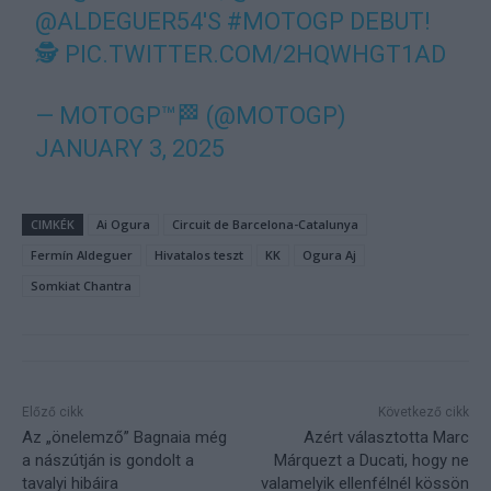
@ALDEGUER54
'S
#MOTOGP
DEBUT!
🕵
PIC.TWITTER.COM/2HQWHGT1AD
— MOTOGP™🏁 (@MOTOGP)
JANUARY 3, 2025
CIMKÉK
Ai Ogura
Circuit de Barcelona-Catalunya
Fermín Aldeguer
Hivatalos teszt
KK
Ogura Aj
Somkiat Chantra
Előző cikk
Következő cikk
Az „önelemző” Bagnaia még
Azért választotta Marc
a nászútján is gondolt a
Márquezt a Ducati, hogy ne
tavalyi hibáira
valamelyik ellenfélnél kössön