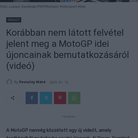
Fotó. Lukasz Swiderek/PSP/Michelin Motorsport Moto
MotoGP
Korábban nem látott felvétel
jelent meg a MotoGP idei
újoncainak bemutatkozásáról
(videó)
By
Pestality Máté
2025. 01. 12.
- Hirdetés -
A MotoGP nemrég közzétett egy új videót, amely