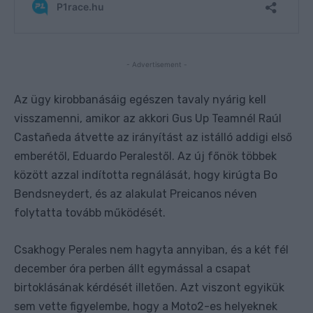
- Advertisement -
Az ügy kirobbanásáig egészen tavaly nyárig kell
visszamenni, amikor az akkori Gus Up Teamnél Raúl
Castañeda átvette az irányítást az istálló addigi első
emberétől, Eduardo Peralestől. Az új főnök többek
között azzal indította regnálását, hogy kirúgta Bo
Bendsneydert, és az alakulat Preicanos néven
folytatta tovább működését.
Csakhogy Perales nem hagyta annyiban, és a két fél
december óra perben állt egymással a csapat
birtoklásának kérdését illetően. Azt viszont egyikük
sem vette figyelembe, hogy a Moto2-es helyeknek