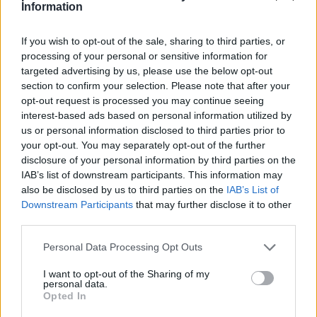
Information
If you wish to opt-out of the sale, sharing to third parties, or
Előző cikk
Következő cikk
processing of your personal or sensitive information for
Nem mindennapi ajándékot
Rea ennél is rosszabbul
targeted advertising by us, please use the below opt-out
kapott a Ducatitól Marc
járhatott volna, Razgatlıoğlu
section to confirm your selection. Please note that after your
Márquez, akit komoly sztárok
inkább nem kockáztatott a
opt-out request is processed you may continue seeing
köszöntöttek fel
balesete után
interest-based ads based on personal information utilized by
us or personal information disclosed to third parties prior to
your opt-out. You may separately opt-out of the further
disclosure of your personal information by third parties on the
IAB’s list of downstream participants. This information may
also be disclosed by us to third parties on the
IAB’s List of
Downstream Participants
that may further disclose it to other
third parties.
Please note that this website/app uses one or more Google
Personal Data Processing Opt Outs
services and may gather and store information including but
not limited to your visit or usage behaviour. You may click to
I want to opt-out of the Sharing of my
Sebők Máté
personal data.
grant or deny consent to Google and its third-party tags to
Opted In
use your data for below specified purposes in below Google