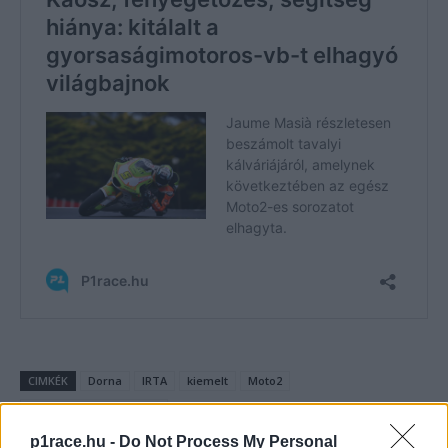
CIMKÉK
Dorna
IRTA
kiemelt
Moto2
Preicanos Racing Team
p1race.hu -
Do Not Process My Personal