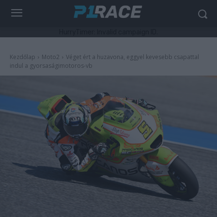
HurryTimer: Invalid campaign ID.
Kezdőlap
Moto2
Véget ért a huzavona, eggyel kevesebb csapattal
indul a gyorsaságimotoros-vb