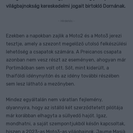
világbajnokság kereskedelmi jogait birtokló Dornának.
- Hirdetés -
Ezekben a napokban zajlik a Moto2 és a Moto3 jerezi
tesztje, amely a szezont megelőző utolsó felkészülési
lehetőség a csapatok számára. A Preicanos csapata
azonban nem vesz részt az eseményen, ahogyan már
Portimãóban sem volt ott. Sőt, mint kiderült, a
thaiföldi idénynyitón és az idény további részében
sem lesz látható a mezőnyben.
Mindez egyáltalán nem váratlan fejlemény,
olyannyira, hogy az istálló két szerződtetett pilótája
már korábban elhagyta a süllyedő hajót. Igaz,
mondhatni, a saját szempontjukból későn kapcsoltak,
hiszen a 2023-as Moto3-as világbajnok, Jaume Masià