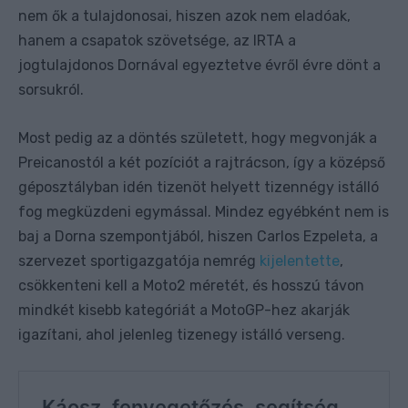
nem ők a tulajdonosai, hiszen azok nem eladóak,
hanem a csapatok szövetsége, az IRTA a
jogtulajdonos Dornával egyeztetve évről évre dönt a
sorsukról.
Most pedig az a döntés született, hogy megvonják a
Preicanostól a két pozíciót a rajtrácson, így a középső
géposztályban idén tizenöt helyett tizennégy istálló
fog megküzdeni egymással. Mindez egyébként nem is
baj a Dorna szempontjából, hiszen Carlos Ezpeleta, a
szervezet sportigazgatója nemrég
kijelentette
,
csökkenteni kell a Moto2 méretét, és hosszú távon
mindkét kisebb kategóriát a MotoGP-hez akarják
igazítani, ahol jelenleg tizenegy istálló verseng.