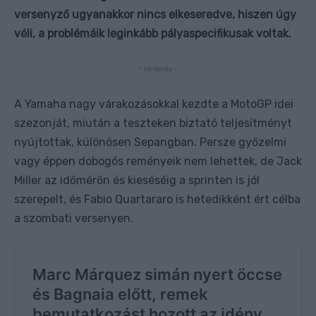
versenyző ugyanakkor nincs elkeseredve, hiszen úgy
véli, a problémáik leginkább pályaspecifikusak voltak.
- Hirdetés -
A Yamaha nagy várakozásokkal kezdte a MotoGP idei
szezonját, miután a teszteken biztató teljesítményt
nyújtottak, különösen Sepangban. Persze győzelmi
vagy éppen dobogós reményeik nem lehettek, de Jack
Miller az időmérőn és kieséséig a sprinten is jól
szerepelt, és Fabio Quartararo is hetedikként ért célba
a szombati versenyen.