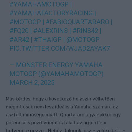
#YAMAHAMOTOGP
|
#YAMAHAFACTORYRACING
|
#MOTOGP
|
#FABIOQUARTARARO
|
#FQ20
|
#ALEXRINS
|
#RINS42
|
#AR42
|
#THAIGP
|
@MOTOGP
PIC.TWITTER.COM/WJAD2AYAK7
— MONSTER ENERGY YAMAHA
MOTOGP (@YAMAHAMOTOGP)
MARCH 2, 2025
Más kérdés, hogy a következő helyszín vélhetően
megint csak nem lesz ideális a Yamaha számára az
aszfalt minősége miatt. Quartararo ugyanakkor egy
potenciális pozitívumot is talált az argentínai
hétvégére nézve. „Nehéz dolgunk lesz – vélekedett. –