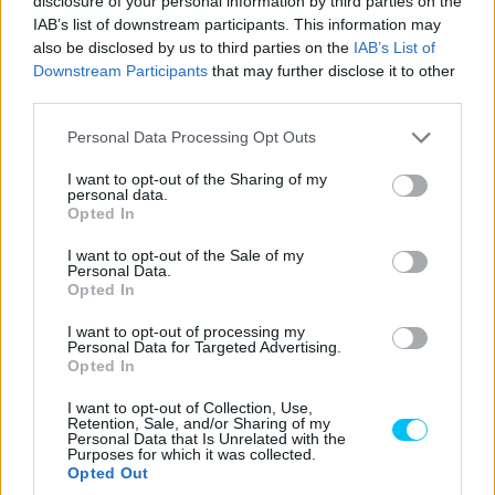
disclosure of your personal information by third parties on the
IAB’s list of downstream participants. This information may
also be disclosed by us to third parties on the
IAB’s List of
Downstream Participants
that may further disclose it to other
third parties.
Please note that this website/app uses one or more Google
Personal Data Processing Opt Outs
services and may gather and store information including but
not limited to your visit or usage behaviour. You may click to
I want to opt-out of the Sharing of my
personal data.
grant or deny consent to Google and its third-party tags to
Opted In
use your data for below specified purposes in below Google
consent section.
I want to opt-out of the Sale of my
Personal Data.
Opted In
I want to opt-out of processing my
Personal Data for Targeted Advertising.
Opted In
I want to opt-out of Collection, Use,
Retention, Sale, and/or Sharing of my
Personal Data that Is Unrelated with the
Purposes for which it was collected.
Opted Out