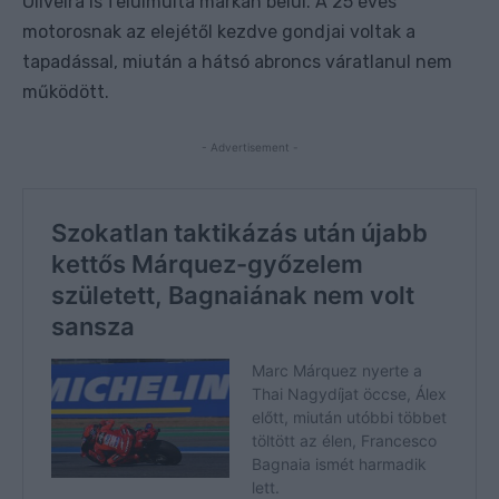
Oliveira is felülmúlta márkán belül. A 25 éves
motorosnak az elejétől kezdve gondjai voltak a
tapadással, miután a hátsó abroncs váratlanul nem
működött.
- Advertisement -