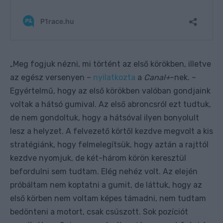
Meg fogjuk nézni, mi történt az első körökben, illetve
„
az egész versenyen –
nyilatkozta
a
Canal+
-nek. –
Egyértelmű, hogy az első körökben valóban gondjaink
voltak a hátsó gumival. Az első abroncsról ezt tudtuk,
de nem gondoltuk, hogy a hátsóval ilyen bonyolult
lesz a helyzet. A felvezető körtől kezdve megvolt a kis
stratégiánk, hogy felmelegítsük, hogy aztán a rajttól
kezdve nyomjuk, de két-három körön keresztül
befordulni sem tudtam. Elég nehéz volt. Az elején
próbáltam nem koptatni a gumit, de láttuk, hogy az
első körben nem voltam képes támadni, nem tudtam
bedönteni a motort, csak csúszott. Sok pozíciót