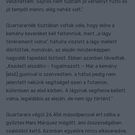
veszítettem. Sajnos nem tudtam jó versenyt futni és
jó tempót menni, elég nehéz volt.”
Quartararóék tisztában voltak vele, hogy előre a
kemény keveréket kell feltenniük, mert „a lágy
tönkrement volna”, hátulra viszont a lágy mellett
döntöttek, mondván, az elején mindenképpen
nagyobb tapadást biztosít. Ebben azonban tévedtek.
„Kezdett elszállni – fogalmazott. – Már a kemény
[első] gumival is szenvedtem, a hátsó pedig nem
jelentett nekünk segítséget ezen a futamon,
különösen az első körben. A lágynak segítenie kellett
volna, legalábbis az elején, de nem így történt.”
Quartararo végül 26,456 másodperccel ért célba a
győztes Marc Márquez mögött, ami összességében
csalódást keltő. Azonban egyelőre nincs elkeseredve,