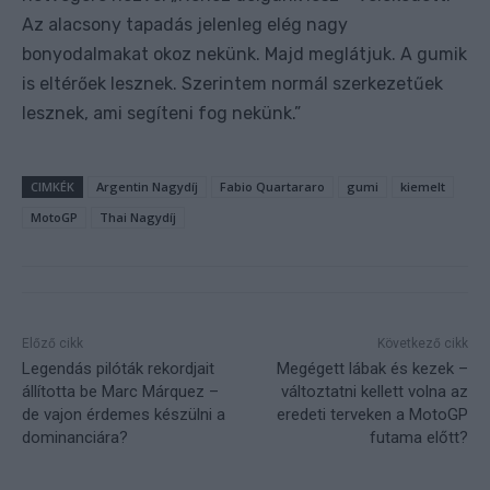
Az alacsony tapadás jelenleg elég nagy
bonyodalmakat okoz nekünk. Majd meglátjuk. A gumik
is eltérőek lesznek. Szerintem normál szerkezetűek
lesznek, ami segíteni fog nekünk.”
CIMKÉK
Argentin Nagydíj
Fabio Quartararo
gumi
kiemelt
MotoGP
Thai Nagydíj
Előző cikk
Következő cikk
Legendás pilóták rekordjait
Megégett lábak és kezek –
állította be Marc Márquez –
változtatni kellett volna az
de vajon érdemes készülni a
eredeti terveken a MotoGP
dominanciára?
futama előtt?