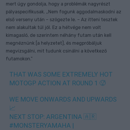
mert úgy gondolja, hogy a problémák nagyrészt
pályaspecifikusak. „Nem fogunk aggodalmaskodni az
első verseny után – szögezte le. – Az itteni tesztek
nem alakultak túl jól. Ez a hétvége nem volt
kimagasló, de szerintem néhány futam után kell
megnéznünk [a helyzetet], és megpróbáljuk
megvizsgálni, mit tudunk csinálni a következő
futamokon.”
THAT WAS SOME EXTREMELY HOT
MOTOGP ACTION AT ROUND 1 🥵
WE MOVE ONWARDS AND UPWARDS
📈
NEXT STOP: ARGENTINA 🇦🇷
#MONSTERYAMAHA
|