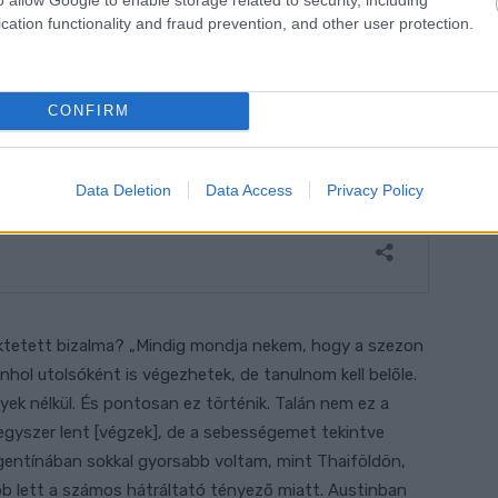
cation functionality and fraud prevention, and other user protection.
CONFIRM
Data Deletion
Data Access
Privacy Policy
fektetett bizalma? „Mindig mondja nekem, hogy a szezon
hol utolsóként is végezhetek, de tanulnom kell belőle.
gyek nélkül. És pontosan ez történik. Talán nem ez a
gyszer lent [végzek], de a sebességemet tekintve
gentínában sokkal gyorsabb voltam, mint Thaiföldön,
b lett a számos hátráltató tényező miatt. Austinban