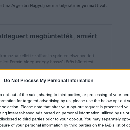
t az Argentin Nagydíj sem a teljesítménye miatt vált
 -
Do Not Process My Personal Information
to opt-out of the sale, sharing to third parties, or processing of your per
formation for targeted advertising by us, please use the below opt-out s
r selection. Please note that after your opt-out request is processed y
eing interest-based ads based on personal information utilized by us or
disclosed to third parties prior to your opt-out. You may separately opt-
át. A főfutamon kiváló tempót mutatott, menetelését
losure of your personal information by third parties on the IAB’s list of
tt bukása törte ketté. Amennyiben nem esik el, akár a