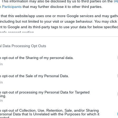
. This information may also be disclosed by us to third parties on the
IA
zaílban is remekelt, ahol negyedik helyének
Participants
that may further disclose it to other third parties.
ett pontjait valamint a főfutamon is ötödik lett. Bár a
 that this website/app uses one or more Google services and may gath
előle a csillogást, most minden jel arra utal, hogy
including but not limited to your visit or usage behaviour. You may click 
 to Google and its third-party tags to use your data for below specifi
ogle consent section.
RASHES IN THE SPAN
l Data Processing Opt Outs
S!
@ALDEGUER54
AND
o opt-out of the Sharing of my personal data.
1
ARE OUT OF
In
#AMERICASGP
🇺🇸
o opt-out of the Sale of my Personal Data.
In
M/KWBKGEG8HI
to opt-out of processing my Personal Data for Targeted
ing.
In
@MOTOGP)
MARCH 30,
o opt-out of Collection, Use, Retention, Sale, and/or Sharing
ersonal Data that Is Unrelated with the Purposes for which it
lected.