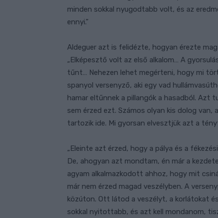
minden sokkal nyugodtabb volt, és az eredmén
ennyi.”
Aldeguer azt is felidézte, hogyan érezte mag
„Elképesztő volt az első alkalom… A gyorsul
tűnt… Nehezen lehet megérteni, hogy mi törté
spanyol versenyző, aki egy vad hullámvasúth
hamar eltűnnek a pillangók a hasadból. Azt
sem érzed ezt. Számos olyan kis dolog van, a
tartozik ide. Mi gyorsan elvesztjük azt a tén
„Eleinte azt érzed, hogy a pálya és a fékezési
De, ahogyan azt mondtam, én már a kezdetek
agyam alkalmazkodott ahhoz, hogy mit csin
már nem érzed magad veszélyben. A versenyp
közúton. Ott látod a veszélyt, a korlátokat 
sokkal nyitottabb, és azt kell mondanom, tis