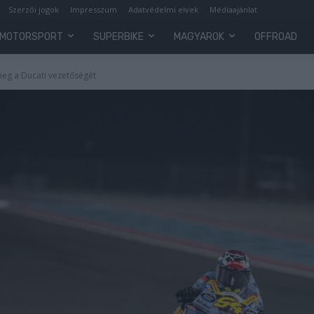
Szerzői jogok
Impresszum
Adatvédelmi elvek
Médiaajánlat
MOTORSPORT
SUPERBIKE
MAGYAROK
OFFROAD
meg a Ducati vezetőségét