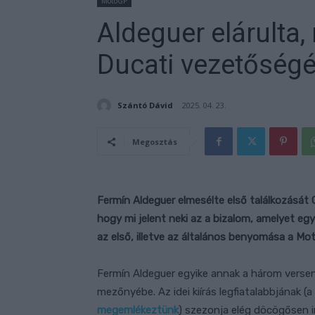
MotoGP
Aldeguer elárulta,
Ducati vezetőségé
Szántó Dávid
2025. 04. 23.
Megosztás
Fermín Aldeguer elmesélte első találkozását Gig
hogy mi jelent neki az a bizalom, amelyet egy
az első, illetve az általános benyomása a M
Fermín Aldeguer egyike annak a három verseny
mezőnyébe. Az idei kiírás legfiatalabbjának (a
megemlékeztünk
) szezonja elég döcögősen i