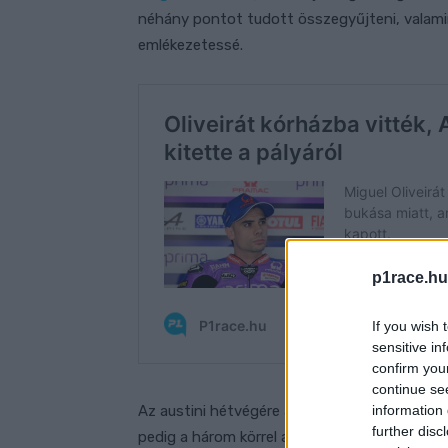
néhány pontot tudott összegyűjteni, valamin
emlékezetessé.
p1race.hu
If you wish 
sensitive in
confirm you
continue se
information 
Az austini hétvégére azonban felszívta mag
further disc
pedig a három körrel a vége előtt elszenvede