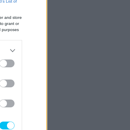
B’s List of
er and store
to grant or
ed purposes