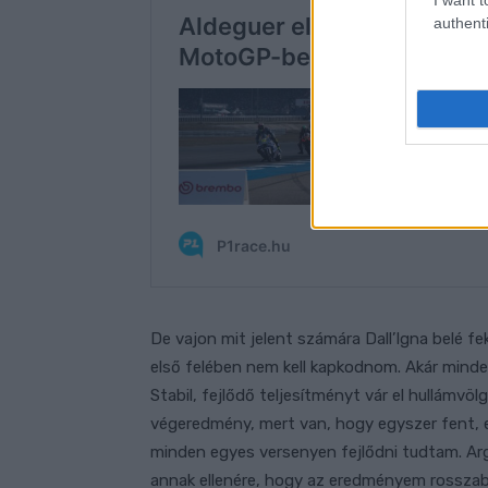
authenti
De vajon mit jelent számára Dall’Igna belé 
első felében nem kell kapkodnom. Akár minden
Stabil, fejlődő teljesítményt vár el hullámvöl
végeredmény, mert van, hogy egyszer fent, e
minden egyes versenyen fejlődni tudtam. Ar
annak ellenére, hogy az eredményem rosszab