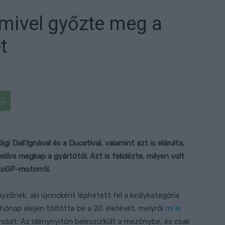
 mivel győzte meg a
t
i Dall’Ignával és a Ducatival, valamint azt is elárulta,
előre megkap a gyártótól. Azt is felidézte, milyen volt
otoGP-motorról.
zőnek, aki újoncként léphetett fel a királykategória
 hónap elején töltötte be a 20. életévét, melyről
mi is
ndult. Az idénynyitón beleszürkült a mezőnybe, és csak