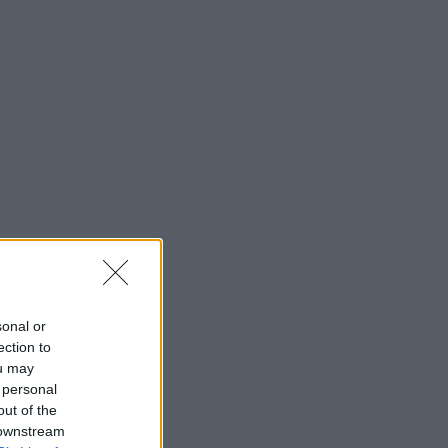
sonal or
ection to
ou may
 personal
out of the
 downstream