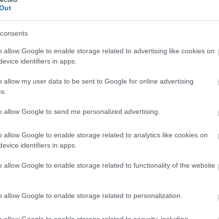
Out
at, amikor kapcsolatba lépett jelenlegi kenyéradójával,
consents
s igazgatójával, Gigi Dall’Ignával: „Sosem láttam előtte
o allow Google to enable storage related to advertising like cookies on
terjújában. – Először a gyári csapatot figyelte,
evice identifiers in apps.
a minket. Előbb Álex [Márquezt], majd engem, szóval
m. A forróság meg minden más miatt, inkább
o allow my user data to be sent to Google for online advertising
ondta nekem, hogy »Fermín, várj, beszélnünk kell«.
s.
to allow Google to send me personalized advertising.
 volt egész végig. Nagy tehetséget látott bennem, és
o allow Google to enable storage related to analytics like cookies on
 motorozni – mutatott rá az aláírás körülményeire
evice identifiers in apps.
s felért számára. – És még inkább akkor, amikor még egy
o allow Google to enable storage related to functionality of the website
ivált engem. Az igaz, hogy nyomás alatt voltam, hogy
 jól tudtam kezelni. Tudtam, hogy mi vár rám, és a
 úgy alakult, ahogyan azt elképzeltem.”
o allow Google to enable storage related to personalization.
o allow Google to enable storage related to security, including