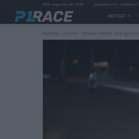
2026. augusztus 08. 18:08
Jelentkezz be / Csatlakozz
MOTOGP
Kezdőlap
MotoGP
Aldeguer elárulta, mivel győzte 