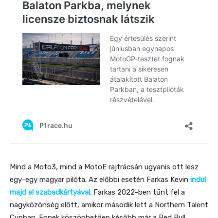
Mind a Moto3, mind a MotoE rajtrácsán ugyanis ott lesz
egy-egy magyar pilóta. Az előbbi esetén Farkas Kevin
indul
majd el szabadkártyával
. Farkas 2022-ben tűnt fel a
nagyközönség előtt, amikor második lett a Northern Talent
Cupban. Ennek köszönhetően később már a Red Bull