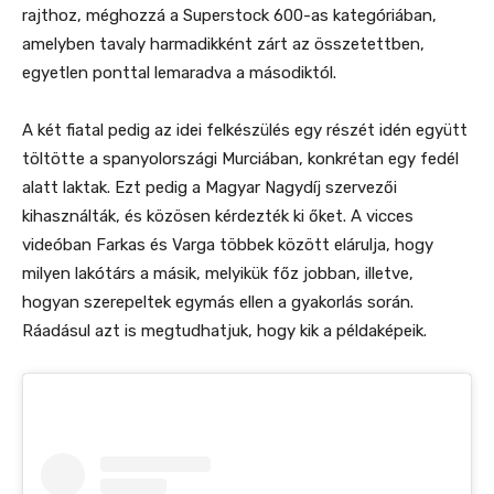
rajthoz, méghozzá a Superstock 600-as kategóriában,
amelyben tavaly harmadikként zárt az összetettben,
egyetlen ponttal lemaradva a másodiktól.
A két fiatal pedig az idei felkészülés egy részét idén együtt
töltötte a spanyolországi Murciában, konkrétan egy fedél
alatt laktak. Ezt pedig a Magyar Nagydíj szervezői
kihasználták, és közösen kérdezték ki őket. A vicces
videóban Farkas és Varga többek között elárulja, hogy
milyen lakótárs a másik, melyikük főz jobban, illetve,
hogyan szerepeltek egymás ellen a gyakorlás során.
Ráadásul azt is megtudhatjuk, hogy kik a példaképeik.