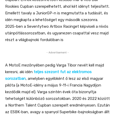
Rookies Cupban szerepelhetett, ahol két idényt teljesített.
Emellett tavaly a JuniorGP-n is megmutatta a tudását, és
idén megkapta a lehetőséget egy második szezonra.
2025-ben a Seventytwo Artbox Racinget képviseli a nívós
utánpótlássorozatban, és ugyanezen csapattal vesz majd
részt a világbajnoki fordulóban is
- Advertisement -
A MotoE mezőnyében pedig Varga Tibor nevét kell majd
keresni, aki idén
teljes szezont fut az elektromos
sorozatban
, amelyben egyébként ő lesz az első magyar
pilóta (a MotoE-idény a május 9-11-i Francia Nagydíjon
kezdődik majd el). Varga szintén évek óta bizonyítja
tehetségét különböző sorozatokban. 2020 és 2022 között
a Northern Talent Cupban szerepelt eredményesen. Ezután
az ESBK-ban, avagy a spanyol Superbike-bajnokságban állt