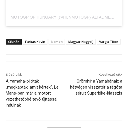
MOTOGP OF HUNGARY (@HUNMOTOGP) ÁLTAL MEGOSZTOTT BEJEGYZÉS
CIMKÉK
Farkas Kevin
kiemelt
Magyar Nagydíj
Varga Tibor
Előző cikk
Következő cikk
A Yamaha-pilóták
Örömhír a Yamahának: a
„megkapták, amit kértek”, Le
hétvégén visszatér a régóta
Mans-ban már a motort
sérült Superbike-klasszis
vezethetőbbé tevő újítással
indulnak