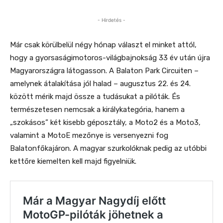
- Hirdetés -
Már csak körülbelül négy hónap választ el minket attól,
hogy a gyorsaságimotoros-világbajnokság 33 év után újra
Magyarországra látogasson. A Balaton Park Circuiten –
amelynek átalakítása jól halad – augusztus 22. és 24.
között mérik majd össze a tudásukat a pilóták. És
természetesen nemcsak a királykategória, hanem a
„szokásos” két kisebb géposztály, a Moto2 és a Moto3,
valamint a MotoE mezőnye is versenyezni fog
Balatonfőkajáron. A magyar szurkolóknak pedig az utóbbi
kettőre kiemelten kell majd figyelniük.