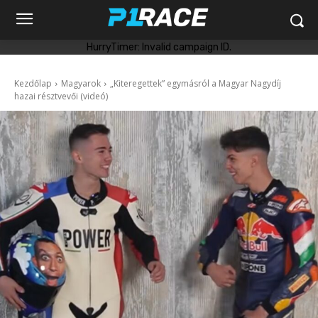
HurryTimer: Invalid campaign ID.
Kezdőlap
Magyarok
„Kiteregettek” egymásról a Magyar Nagydíj
hazai résztvevői (videó)