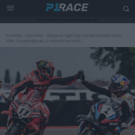
HurryTimer: Invalid campaign ID.
Kezdőlap
Superbike
Bulega az egyik legrosszabb pályáján lépett
előre, Razgatlıoğlunak „a második hely jobb,...