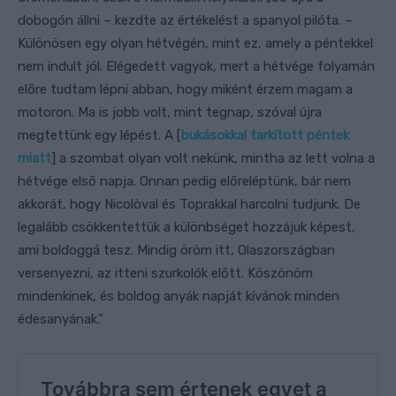
dobogón állni – kezdte az értékelést a spanyol pilóta. –
Különösen egy olyan hétvégén, mint ez, amely a péntekkel
nem indult jól. Elégedett vagyok, mert a hétvége folyamán
előre tudtam lépni abban, hogy miként érzem magam a
motoron. Ma is jobb volt, mint tegnap, szóval újra
megtettünk egy lépést. A [
bukásokkal tarkított péntek
miatt
] a szombat olyan volt nekünk, mintha az lett volna a
hétvége első napja. Onnan pedig előreléptünk, bár nem
akkorát, hogy Nicolòval és Toprakkal harcolni tudjunk. De
legalább csökkentettük a különbséget hozzájuk képest,
ami boldoggá tesz. Mindig öröm itt, Olaszországban
versenyezni, az itteni szurkolók előtt. Köszönöm
mindenkinek, és boldog anyák napját kívánok minden
édesanyának.”