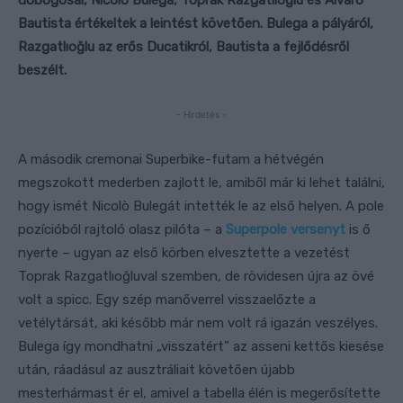
dobogósai, Nicolò Bulega, Toprak Razgatlıoğlu és Álvaro
Bautista értékeltek a leintést követően. Bulega a pályáról,
Razgatlıoğlu az erős Ducatikról, Bautista a fejlődésről
beszélt.
- Hirdetés -
A második cremonai Superbike-futam a hétvégén
megszokott mederben zajlott le, amiből már ki lehet találni,
hogy ismét Nicolò Bulegát intették le az első helyen. A pole
pozícióból rajtoló olasz pilóta – a
Superpole versenyt
is ő
nyerte – ugyan az első körben elvesztette a vezetést
Toprak Razgatlıoğluval szemben, de rövidesen újra az övé
volt a spicc. Egy szép manőverrel visszaelőzte a
vetélytársát, aki később már nem volt rá igazán veszélyes.
Bulega így mondhatni „visszatért” az asseni kettős kiesése
után, ráadásul az ausztráliait követően újabb
mesterhármast ér el, amivel a tabella élén is megerősítette