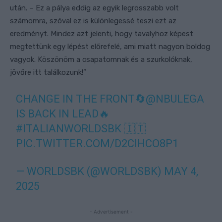
után. – Ez a pálya eddig az egyik legrosszabb volt
számomra, szóval ez is különlegessé teszi ezt az
eredményt. Mindez azt jelenti, hogy tavalyhoz képest
megtettünk egy lépést előrefelé, ami miatt nagyon boldog
vagyok. Köszönöm a csapatomnak és a szurkolóknak,
jövőre itt találkozunk!”
CHANGE IN THE FRONT🔄
@NBULEGA
IS BACK IN LEAD🔥
#ITALIANWORLDSBK
🇮🇹
PIC.TWITTER.COM/D2CIHCO8P1
— WORLDSBK (@WORLDSBK)
MAY 4,
2025
- Advertisement -