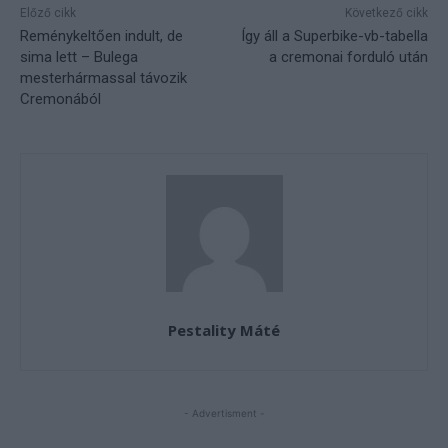
Előző cikk
Következő cikk
Reménykeltően indult, de
Így áll a Superbike-vb-tabella
sima lett – Bulega
a cremonai forduló után
mesterhármassal távozik
Cremonából
Pestality Máté
- Advertisment -