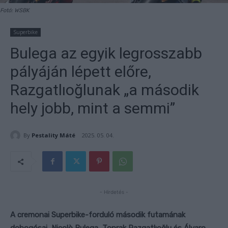
Fotó: WSBK
Superbike
Bulega az egyik legrosszabb
pályáján lépett előre,
Razgatlıoğlunak „a második
hely jobb, mint a semmi”
By
Pestality Máté
2025. 05. 04.
- Hirdetés -
A cremonai Superbike-forduló második futamának