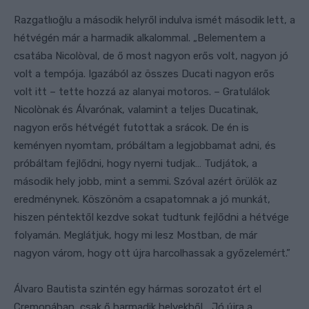
Razgatlıoğlu a második helyről indulva ismét második lett, a
hétvégén már a harmadik alkalommal. „Belementem a
csatába Nicolòval, de ő most nagyon erős volt, nagyon jó
volt a tempója. Igazából az összes Ducati nagyon erős
volt itt – tette hozzá az alanyai motoros. – Gratulálok
Nicolònak és Álvarónak, valamint a teljes Ducatinak,
nagyon erős hétvégét futottak a srácok. De én is
keményen nyomtam, próbáltam a legjobbamat adni, és
próbáltam fejlődni, hogy nyerni tudjak… Tudjátok, a
második hely jobb, mint a semmi. Szóval azért örülök az
eredménynek. Köszönöm a csapatomnak a jó munkát,
hiszen péntektől kezdve sokat tudtunk fejlődni a hétvége
folyamán. Meglátjuk, hogy mi lesz Mostban, de már
nagyon várom, hogy ott újra harcolhassak a győzelemért.”
Álvaro Bautista szintén egy hármas sorozatot ért el
Cremonában, csak ő harmadik helyekből. „Jó újra a