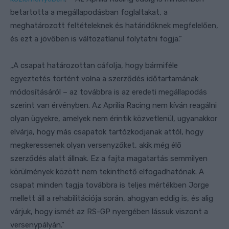
betartotta a megállapodásban foglaltakat, a
meghatározott feltételeknek és határidőknek megfelelően,
és ezt a jövőben is változatlanul folytatni fogja.”
„A csapat határozottan cáfolja, hogy bármiféle
egyeztetés történt volna a szerződés időtartamának
módosításáról – az továbbra is az eredeti megállapodás
szerint van érvényben. Az Aprilia Racing nem kíván reagálni
olyan ügyekre, amelyek nem érintik közvetlenül, ugyanakkor
elvárja, hogy más csapatok tartózkodjanak attól, hogy
megkeressenek olyan versenyzőket, akik még élő
szerződés alatt állnak. Ez a fajta magatartás semmilyen
körülmények között nem tekinthető elfogadhatónak. A
csapat minden tagja továbbra is teljes mértékben Jorge
mellett áll a rehabilitációja során, ahogyan eddig is, és alig
várjuk, hogy ismét az RS-GP nyergében lássuk viszont a
versenypályán.”