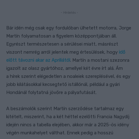
- Hirdetés -
Bár idén még csak egy fordulóban ülhetett motorra, Jorge
Martín folyamatosan a figyelem középpontjában áll.
Egyrészt természetesen a sérülései miatt, másrészt
viszont nemrég arról jelentek meg értesülések, hogy
idő
előtt távozni akar az Apriliától
. Martín a mostani szezonra
igazolt az olasz gyártóhoz, amellyel két évre írt alá. Ám
a hírek szerint elégedetlen a noaleiek szereplésével, és egy
jobb kilátásokkal kecsegtető istállónál, például a gyári
Hondánál folytatná jövőre a pályafutását.
A beszámolók szerint Martín szerződése tartalmaz egy
kitételt, miszerint, ha a két héttel ezelőtti Francia Nagydíj
idején nincs a tabella elejében, akkor már a 2025-ös idény
végén munkahelyet válthat. Ennek pedig a hosszú