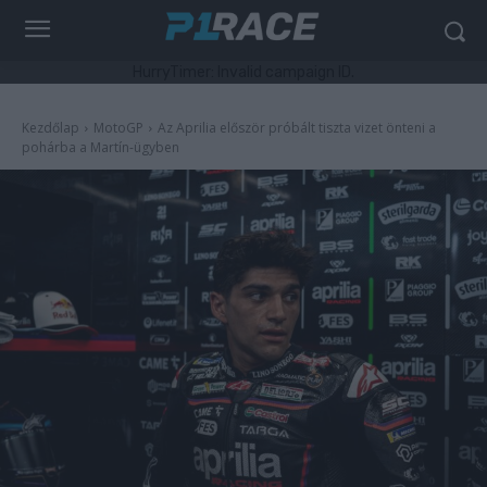
HurryTimer: Invalid campaign ID.
Kezdőlap
MotoGP
Az Aprilia először próbált tiszta vizet önteni a
pohárba a Martín-ügyben