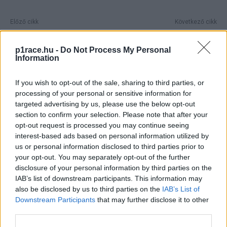
Előző cikk
Következő cikk
Csere jöhet gumifronton – a
Nyolc éve hunyt el az utolsó
Michelint kárpótolhatják a
amerikai MotoGP-bajnok
p1race.hu -
Do Not Process My Personal
MotoGP elvesztéséért
Information
If you wish to opt-out of the sale, sharing to third parties, or
processing of your personal or sensitive information for
targeted advertising by us, please use the below opt-out
section to confirm your selection. Please note that after your
opt-out request is processed you may continue seeing
interest-based ads based on personal information utilized by
us or personal information disclosed to third parties prior to
your opt-out. You may separately opt-out of the further
disclosure of your personal information by third parties on the
Pestality Máté
IAB’s list of downstream participants. This information may
also be disclosed by us to third parties on the
IAB’s List of
Downstream Participants
that may further disclose it to other
third parties.
- Advertisment -