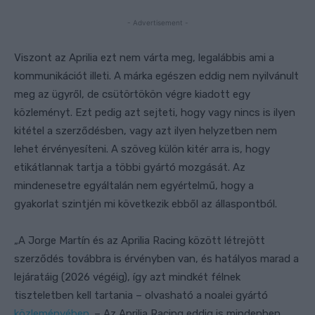
- Advertisement -
Viszont az Aprilia ezt nem várta meg, legalábbis ami a
kommunikációt illeti. A márka egészen eddig nem nyilvánult
meg az ügyről, de csütörtökön végre kiadott egy
közleményt. Ezt pedig azt sejteti, hogy vagy nincs is ilyen
kitétel a szerződésben, vagy azt ilyen helyzetben nem
lehet érvényesíteni. A szöveg külön kitér arra is, hogy
etikátlannak tartja a többi gyártó mozgását. Az
mindenesetre egyáltalán nem egyértelmű, hogy a
gyakorlat szintjén mi következik ebből az állaspontból.
„A Jorge Martín és az Aprilia Racing között létrejött
szerződés továbbra is érvényben van, és hatályos marad a
lejáratáig (2026 végéig), így azt mindkét félnek
tiszteletben kell tartania – olvasható a noalei gyártó
közleményében
. – Az Aprilia Racing eddig is mindenben