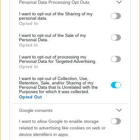
Please note that this website/app uses one or more Google
Personal Data Processing Opt Outs
services and may gather and store information including but
not limited to your visit or usage behaviour. You may click to
I want to opt-out of the Sharing of my
personal data.
grant or deny consent to Google and its third-party tags to
Opted In
use your data for below specified purposes in below Google
consent section.
I want to opt-out of the Sale of my
Personal Data.
Opted In
I want to opt-out of processing my
Personal Data for Targeted Advertising.
Opted In
I want to opt-out of Collection, Use,
Retention, Sale, and/or Sharing of my
Personal Data that Is Unrelated with the
Purposes for which it was collected.
Opted Out
Google consents
I want to allow Google to enable storage
related to advertising like cookies on web or
device identifiers in apps.