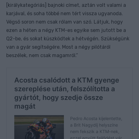
[királykategóriás] bajnoki címet, aztán volt valami a
karjával, és soha többé nem tért vissza ugyanoda.
Végső soron nem csak rólam van szó. Látjuk, hogy
ezen a héten a négy KTM-es egyike sem jutott be a
Q2-be, és sokat küszködtek a hétvégén. Szükségünk
van a gyár segítségére. Most a négy pilótáról
beszélek, nem csak magamról.”