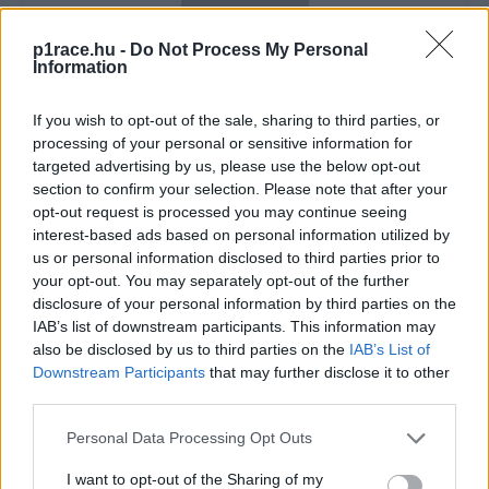
p1race.hu -
Do Not Process My Personal
Information
If you wish to opt-out of the sale, sharing to third parties, or
processing of your personal or sensitive information for
Sebők Máté
targeted advertising by us, please use the below opt-out
section to confirm your selection. Please note that after your
opt-out request is processed you may continue seeing
interest-based ads based on personal information utilized by
- Advertisment -
us or personal information disclosed to third parties prior to
your opt-out. You may separately opt-out of the further
disclosure of your personal information by third parties on the
IAB’s list of downstream participants. This information may
also be disclosed by us to third parties on the
IAB’s List of
Downstream Participants
that may further disclose it to other
third parties.
Please note that this website/app uses one or more Google
Personal Data Processing Opt Outs
services and may gather and store information including but
not limited to your visit or usage behaviour. You may click to
I want to opt-out of the Sharing of my