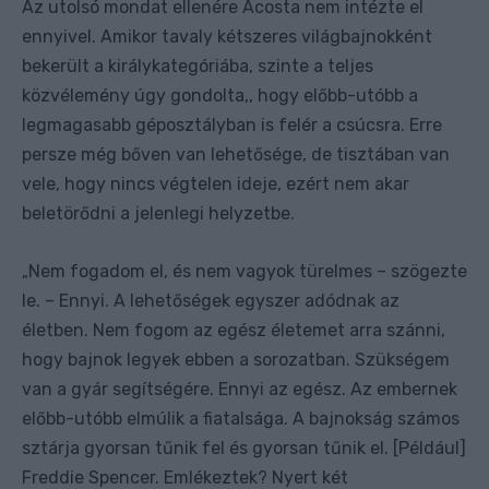
Az utolsó mondat ellenére Acosta nem intézte el
ennyivel. Amikor tavaly kétszeres világbajnokként
bekerült a királykategóriába, szinte a teljes
közvélemény úgy gondolta,, hogy előbb-utóbb a
legmagasabb géposztályban is felér a csúcsra. Erre
persze még bőven van lehetősége, de tisztában van
vele, hogy nincs végtelen ideje, ezért nem akar
beletörődni a jelenlegi helyzetbe.
Nem fogadom el, és nem vagyok türelmes – szögezte
„
le. – Ennyi. A lehetőségek egyszer adódnak az
életben. Nem fogom az egész életemet arra szánni,
hogy bajnok legyek ebben a sorozatban. Szükségem
van a gyár segítségére. Ennyi az egész. Az embernek
előbb-utóbb elmúlik a fiatalsága. A bajnokság számos
sztárja gyorsan tűnik fel és gyorsan tűnik el. [Például]
Freddie Spencer. Emlékeztek? Nyert két