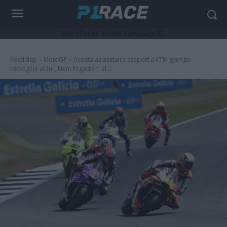
HurryTimer: Invalid campaign ID.
Kezdőlap
MotoGP
Acosta az asztalra csapott a KTM gyenge
hétvégéje után: „Nem fogadom el,...