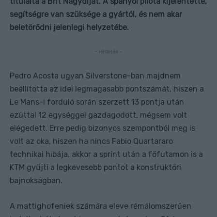
titulálta a Brit Nagydíjat. A spanyol pilóta kijelentette,
segítségre van szüksége a gyártól, és nem akar
beletörődni jelenlegi helyzetébe.
- Hirdetés -
Pedro Acosta ugyan Silverstone-ban majdnem
beállította az idei legmagasabb pontszámát, hiszen a
Le Mans-i forduló során szerzett 13 pontja után
ezúttal 12 egységgel gazdagodott, mégsem volt
elégedett. Erre pedig bizonyos szempontból meg is
volt az oka, hiszen ha nincs Fabio Quartararo
technikai hibája, akkor a sprint után a főfutamon is a
KTM gyűjti a legkevesebb pontot a konstruktőri
bajnokságban.
A mattighofeniek számára eleve rémálomszerűen