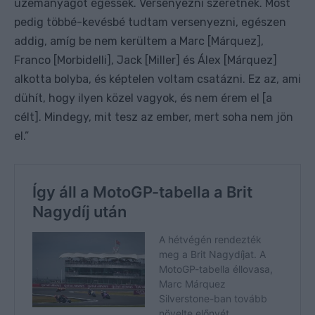
üzemanyagot égessek. Versenyezni szeretnék. Most
pedig többé-kevésbé tudtam versenyezni, egészen
addig, amíg be nem kerültem a Marc [Márquez],
Franco [Morbidelli], Jack [Miller] és Álex [Márquez]
alkotta bolyba, és képtelen voltam csatázni. Ez az, ami
dühít, hogy ilyen közel vagyok, és nem érem el [a
célt]. Mindegy, mit tesz az ember, mert soha nem jön
el.”