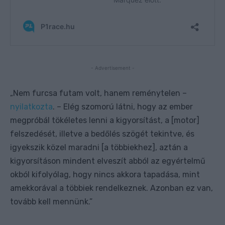
- Advertisement -
Nem furcsa futam volt, hanem reménytelen –
„
nyilatkozta
. – Elég szomorú látni, hogy az ember
megpróbál tökéletes lenni a kigyorsítást, a [motor]
felszedését, illetve a bedőlés szögét tekintve, és
igyekszik közel maradni [a többiekhez], aztán a
kigyorsításon mindent elveszít abból az egyértelmű
okból kifolyólag, hogy nincs akkora tapadása, mint
amekkorával a többiek rendelkeznek. Azonban ez van,
tovább kell mennünk.”