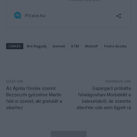
CIMKÉK
Brit Nagydíj
kiemelt
KTM
MotoGP
Pedro Acosta
Előző cikk
Következő cikk
Az Aprilia főnöke szerint
Espargaró próbálta
Bezzecchi győzelme Martín
felvilágosítani Morbidellit a
felé is üzenet, aki gratulált a
balesetükről, de szerinte
sikerhez
ellenfele oda sem figyelt rá