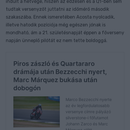
indult a hétvége, hiszen az edzésen és a Q1-ben sem
tudtak versenyzőt juttatni az időmérő második
szakaszába. Ennek ismeretében Acosta nyolcadik,
illetve hatodik pozíciója még egészen jónak is
mondható, ám a 21. születésnapját éppen a főverseny
napján ünneplő pilótát ez nem tette boldoggá.