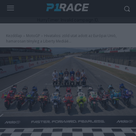
HurryTimer: Invalid campaign ID.
Kezdőlap
MotoGP
Hivatalos: zöld utat adott az Európai Unió,
hamarosan tényleg a Liberty Mediáé...