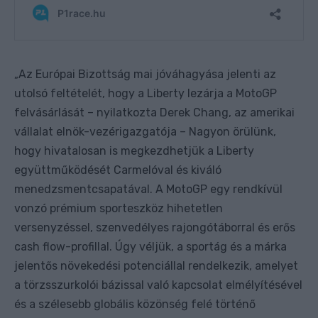
Az Európai Bizottság mai jóváhagyása jelenti az
„
utolsó feltételét, hogy a Liberty lezárja a MotoGP
felvásárlását – nyilatkozta Derek Chang, az amerikai
vállalat elnök-vezérigazgatója – Nagyon örülünk,
hogy hivatalosan is megkezdhetjük a Liberty
együttműködését Carmelóval és kiváló
menedzsmentcsapatával. A MotoGP egy rendkívül
vonzó prémium sporteszköz hihetetlen
versenyzéssel, szenvedélyes rajongótáborral és erős
cash flow-profillal. Úgy véljük, a sportág és a márka
jelentős növekedési potenciállal rendelkezik, amelyet
a törzsszurkolói bázissal való kapcsolat elmélyítésével
és a szélesebb globális közönség felé történő