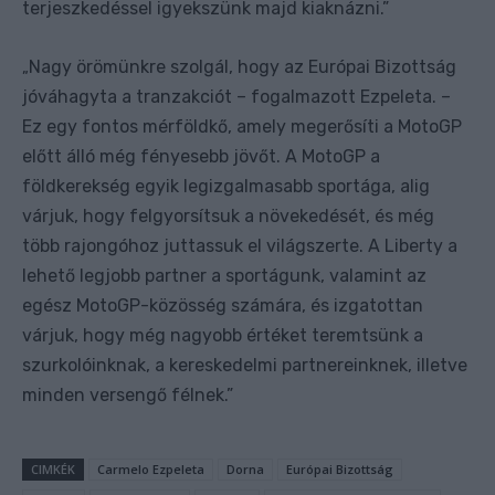
terjeszkedéssel igyekszünk majd kiaknázni.”
Nagy örömünkre szolgál, hogy az Európai Bizottság
„
jóváhagyta a tranzakciót – fogalmazott Ezpeleta. –
Ez egy fontos mérföldkő, amely megerősíti a MotoGP
előtt álló még fényesebb jövőt. A MotoGP a
földkerekség egyik legizgalmasabb sportága, alig
várjuk, hogy felgyorsítsuk a növekedését, és még
több rajongóhoz juttassuk el világszerte. A Liberty a
lehető legjobb partner a sportágunk, valamint az
egész MotoGP-közösség számára, és izgatottan
várjuk, hogy még nagyobb értéket teremtsünk a
szurkolóinknak, a kereskedelmi partnereinknek, illetve
minden versengő félnek.”
CIMKÉK
Carmelo Ezpeleta
Dorna
Európai Bizottság