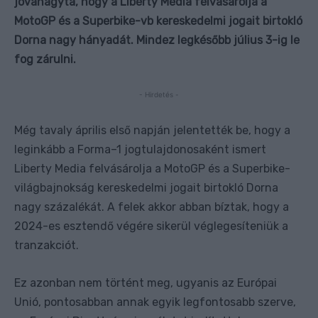
jóváhagyta, hogy a Liberty Media felvásárolja a
MotoGP és a Superbike-vb kereskedelmi jogait birtokló
Dorna nagy hányadát. Mindez legkésőbb július 3-ig le
fog zárulni.
- Hirdetés -
Még tavaly április első napján jelentették be, hogy a
leginkább a Forma–1 jogtulajdonosaként ismert
Liberty Media felvásárolja a MotoGP és a Superbike-
világbajnokság kereskedelmi jogait birtokló Dorna
nagy százalékát. A felek akkor abban bíztak, hogy a
2024-es esztendő végére sikerül véglegesíteniük a
tranzakciót.
Ez azonban nem történt meg, ugyanis az Európai
Unió, pontosabban annak egyik legfontosabb szerve,