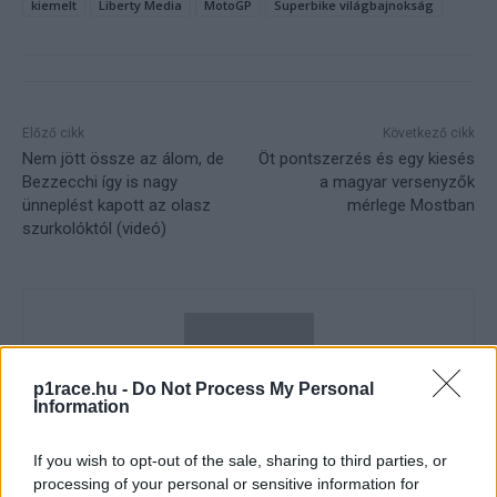
kiemelt
Liberty Media
MotoGP
Superbike világbajnokság
Előző cikk
Következő cikk
Nem jött össze az álom, de
Öt pontszerzés és egy kiesés
Bezzecchi így is nagy
a magyar versenyzők
ünneplést kapott az olasz
mérlege Mostban
szurkolóktól (videó)
p1race.hu -
Do Not Process My Personal
Information
If you wish to opt-out of the sale, sharing to third parties, or
Sebők Máté
processing of your personal or sensitive information for