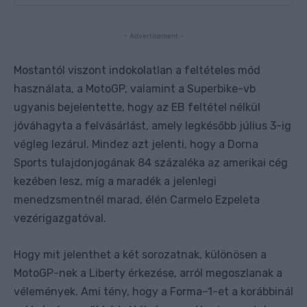
- Advertisement -
Mostantól viszont indokolatlan a feltételes mód
használata, a MotoGP, valamint a Superbike-vb
ugyanis bejelentette, hogy az EB feltétel nélkül
jóváhagyta a felvásárlást, amely legkésőbb július 3-ig
végleg lezárul. Mindez azt jelenti, hogy a Dorna
Sports tulajdonjogának 84 százaléka az amerikai cég
kezében lesz, míg a maradék a jelenlegi
menedzsmentnél marad, élén Carmelo Ezpeleta
vezérigazgatóval.
Hogy mit jelenthet a két sorozatnak, különösen a
MotoGP-nek a Liberty érkezése, arról megoszlanak a
vélemények. Ami tény, hogy a Forma–1-et a korábbinál