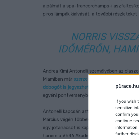
a pálmát a spa-francorchamps-i aszfaltcsíko
piros lámpák kialvását, a további részleteket
NORRIS VISSZ
IDŐMÉRŐN, HAMI
Andrea Kimi Antonelli személyében az olaszok
Miamiban már
szerzett
egy pole pozíciót a s
p1race.hu
dobogót is jegyezhetett
. A spái kvalifikáci
egyéni pontversenyben pedig a hetedik pozíci
If you wish 
sensitive in
Antonelli kapcsán azt is meg kell említeni, ho
confirm you
Március végén többek között a Doktorral gok
continue se
information 
egy jótanácsot is kapott. A 18 éves pilóta az
further disc
hanem a VR46 Akadémia tagjaival is jól kijön.