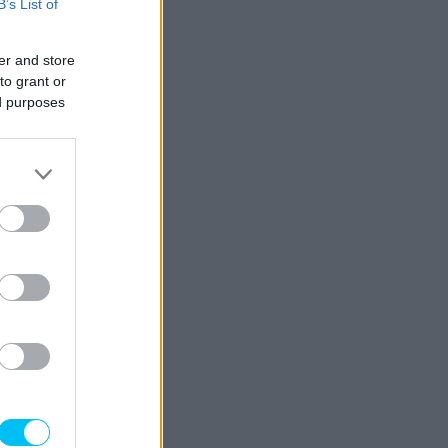
B’s List of
er and store
to grant or
ed purposes