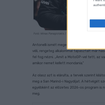
authenti
Fotó: Minas Panagiotakis / Getty Images / Red Bull Conten
Antonelli ismét megerősítette, hogy ez az e
véli, rengeteg alkalommal tapasztalt már has
fel fog nézni. „Amit a MotoGP-vel tett, az va
amikor nemet kellett mondania.”
Az olasz azt is elárulta, a tervek szerint kil
meg a San Marinó-i Nagydíjat. A hétvégét sz
egyébként az előzetes 2026-os program is ny
meg.