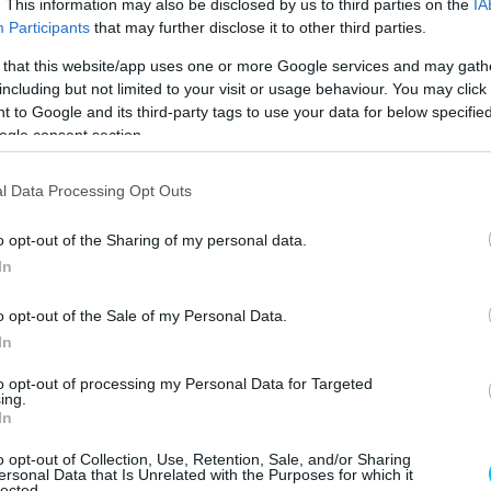
. This information may also be disclosed by us to third parties on the
IA
Participants
that may further disclose it to other third parties.
 that this website/app uses one or more Google services and may gath
including but not limited to your visit or usage behaviour. You may click 
 to Google and its third-party tags to use your data for below specifi
ogle consent section.
l Data Processing Opt Outs
o opt-out of the Sharing of my personal data.
In
o opt-out of the Sale of my Personal Data.
In
to opt-out of processing my Personal Data for Targeted
tározottan az, hogy szánjak időt saját magamra –
fedte
ing.
k adott interjújában. – Azt mondta nekem, nem
In
ezetül a nap végén rengeteg dolgot priorizálnom kell.”
o opt-out of Collection, Use, Retention, Sale, and/or Sharing
ersonal Data that Is Unrelated with the Purposes for which it
lected.