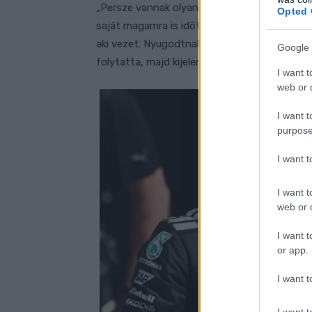
„Persze vannak olyan események, amelyekre 
Opted 
saját magamra is időt kell fordítani. Végső es
aki vezet. Nyugodtnak és boldognak kell mar
Google 
folytatta, majd kijelentette, hogy sokkal job
I want t
web or d
I want t
purpose
I want 
I want t
web or d
I want t
or app.
I want t
I want t