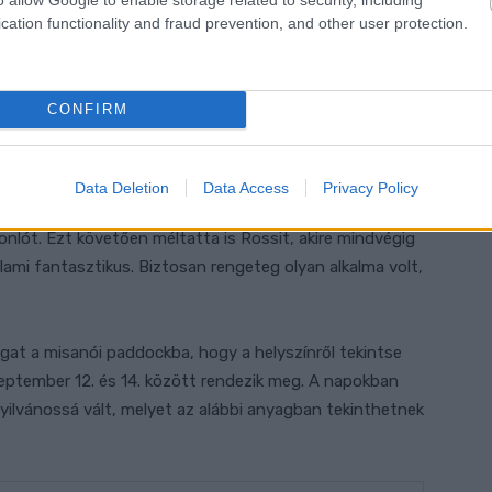
cation functionality and fraud prevention, and other user protection.
CONFIRM
t Pool
Data Deletion
Data Access
Privacy Policy
gyik legfontosabb tanács, amelyet kapott tőle, mert úgy
onlót. Ezt követően méltatta is Rossit, akire mindvégig
lami fantasztikus. Biztosan rengeteg olyan alkalma volt,
átogat a misanói paddockba, hogy a helyszínről tekintse
eptember 12. és 14. között rendezik meg. A napokban
ilvánossá vált, melyet az alábbi anyagban tekinthetnek