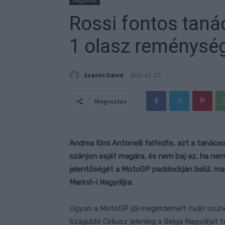
Négykerék
Rossi fontos tanác
1 olasz reménysé
Szántó Dávid
2025. 07. 27.
Megosztás
Andrea Kimi Antonelli felfedte, azt a tanács
szánjon saját magára, és nem baj az, ha nem
jelentőségét a MotoGP paddockján belül, majd 
Marinó-i Nagydíjra.
Ugyan a MotoGP jól megérdemelt nyári szüne
Száguldó Cirkusz jelenleg a Belga Nagydíjat tel