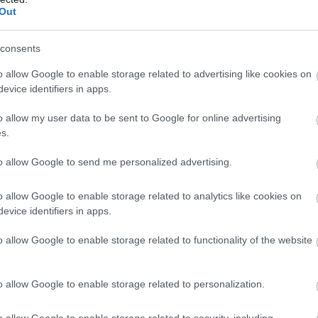
fontos elmenni, de amikor lehetőségem adódik, akkor
Out
etben én vagyok az, aki kihajt a pályára, én vagyok az,
adnom, és azt kell éreznem, hogy jó erőben vagyok” –
consents
ban be tudja már osztani az energiáit.
o allow Google to enable storage related to advertising like cookies on
evice identifiers in apps.
o allow my user data to be sent to Google for online advertising
s.
to allow Google to send me personalized advertising.
o allow Google to enable storage related to analytics like cookies on
evice identifiers in apps.
o allow Google to enable storage related to functionality of the website
o allow Google to enable storage related to personalization.
o allow Google to enable storage related to security, including