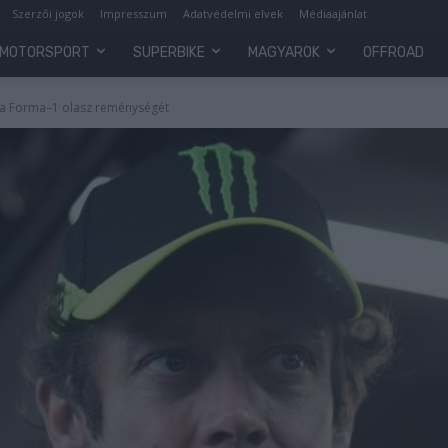
Szerzői jogok
Impresszum
Adatvédelmi elvek
Médiaajánlat
MOTORSPORT
SUPERBIKE
MAGYAROK
OFFROAD
el a Forma–1 olasz reménységét