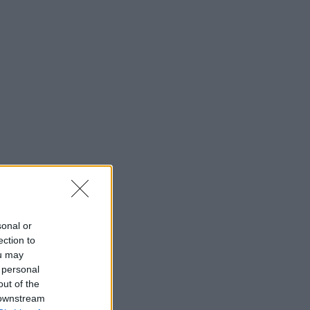
sonal or
ection to
ou may
 personal
out of the
 downstream