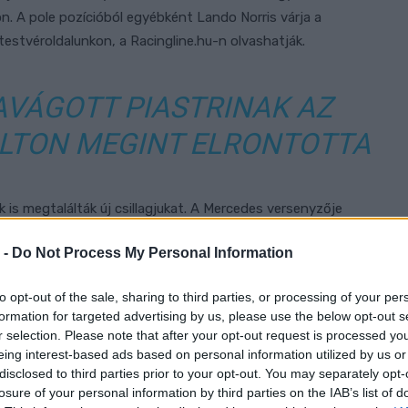
n. A pole pozícióból egyébként Lando Norris várja a
 testvéroldalunkon, a Racingline.hu-n olvashatják.
AVÁGOTT PIASTRINAK AZ
LTON MEGINT ELRONTOTTA
 is megtalálták új csillagjukat. A Mercedes versenyzője
printidőmérőn, valamint a Kanadai Nagydíjon
egy
 -
Do Not Process My Personal Information
ón egyébként a tizennyolcadik helyet szerezte meg, az
óban áll 63 ponttal.
to opt-out of the sale, sharing to third parties, or processing of your per
formation for targeted advertising by us, please use the below opt-out s
gy kifejezetten jó viszonyt ápol Valentino Rossival.
r selection. Please note that after your opt-out request is processed y
artozott együtt, ahol számos történetet hallhatott és
eing interest-based ads based on personal information utilized by us or
disclosed to third parties prior to your opt-out. You may separately opt-
t is kiemelte, nemcsak a kilencszeres világbajnokkal,
losure of your personal information by third parties on the IAB’s list of
 Ez a szál a Belga Nagydíj hétvégéjén ismét előkerült.