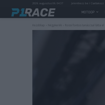
2026. augusztus 06. 04:37
Jelentkezz be / Csatlakozz
MOTOGP
Kezdőlap
Négykerék
Rossi fontos tanáccsal látta 