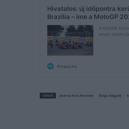
CÍMKÉK
Andrea Kimi Antonelli
Belga Nagydíj
k