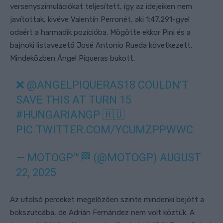
versenyszimulációkat teljesített, így az idejeiken nem
javítottak, kivéve Valentín Perronét, aki 1:47.291-gyel
odaért a harmadik pozícióba. Mögötte ekkor Pini és a
bajnoki listavezető José Antonio Rueda következett.
Mindeközben Ángel Piqueras bukott.
❌
@ANGELPIQUERAS18
COULDN'T
SAVE THIS AT TURN 15
#HUNGARIANGP
🇭🇺
PIC.TWITTER.COM/YCUMZPPWWC
— MOTOGP™🏁 (@MOTOGP)
AUGUST
22, 2025
Az utolsó perceket megelőzően szinte mindenki bejött a
bokszutcába, de Adrián Fernández nem volt köztük. A