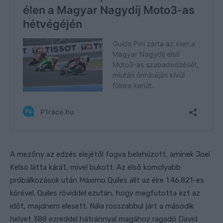
A mezőny az edzés elejétől fogva belehúzott, aminek Joel
Kelso látta kárát, mivel bukott. Az első komolyabb
próbálkozások után Máximo Quiles állt az élre 1:46.821-es
körével. Quiles röviddel ezután, hogy megfutotta ezt az
időt, majdnem elesett. Nála rosszabbul járt a második
helyet 388 ezreddel hátránnyal magához ragadó David