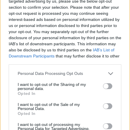
targeted advertising by us, please use the below opt-out
section to confirm your selection. Please note that after your
opt-out request is processed you may continue seeing
interest-based ads based on personal information utilized by
us or personal information disclosed to third parties prior to
Előző cikk
Következő cikk
your opt-out. You may separately opt-out of the further
Pálinkát nem ihatott, de
Beintett a MotoGP
disclosure of your personal information by third parties on the
gulyásból napok alatt évek
vezetősége a csapatoknak,
IAB’s list of downstream participants. This information may
hiányát pótolta be Zarco
egyelőre kútba estek a tervek
also be disclosed by us to third parties on the
IAB’s List of
Downstream Participants
that may further disclose it to other
third parties.
Please note that this website/app uses one or more Google
Personal Data Processing Opt Outs
services and may gather and store information including but
not limited to your visit or usage behaviour. You may click to
I want to opt-out of the Sharing of my
personal data.
grant or deny consent to Google and its third-party tags to
Opted In
use your data for below specified purposes in below Google
consent section.
I want to opt-out of the Sale of my
Personal Data.
Opted In
Pestality Máté
I want to opt-out of processing my
Personal Data for Targeted Advertising.