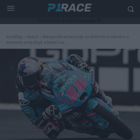
HurryTimer: Invalid campaign ID.
Kezdőlap
Moto3
Márquezék versenyzője az elvett körei ellenére is
lenyomta a mezőnyt, a Moto3-as...