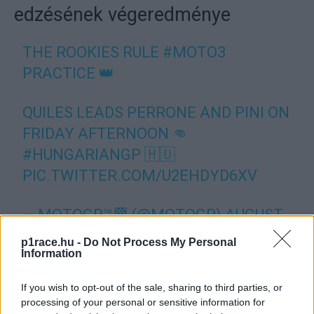
edzésének végeredménye
THE ROOKIES RULE
#MOTO3
PRACTICE 👑
QUILES LEADS PERRONE AND PINI ON
FRIDAY AFTERNOON 👊
#HUNGARIANGP
🇭🇺
PIC.TWITTER.COM/U2EHDYD6XV
— MOTOGP™🏁 (@MOTOGP)
AUGUST
22, 2025
p1race.hu -
Do Not Process My Personal
Information
CIMKÉK
Guido Pini
Magyar Nagydíj
Maximo Martínez Quiles
If you wish to opt-out of the sale, sharing to third parties, or
processing of your personal or sensitive information for
Pénteki szabadedzések
Valentin Perrone