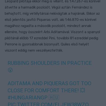
Leopard pilótája ekkor meg is villant, és 1:47.267-es körével
átvette a harmadik pozíciót. Végül aztán Fernández is
behajtott, míg vetélytársai nekivágtak a hajrának. Ekkor az
első jelentős javító Piqueras volt, aki 1:46.870-es körével
magához ragadta a második pozíciót, mindezt annak
ellenére, hogy összeért Arbi Aditamával. Viszont a spanyol
pilótánál előbb 17 ezreddel Pini, további 81 ezreddel pedig
Perrone is gyorsabbnak bizonyult. Quiles első helyét
viszont eddig nem veszélyeztették.
RUBBING SHOULDERS IN PRACTICE
😮
ADITAMA AND PIQUERAS GOT TOO
CLOSE FOR COMFORT THERE! 💥
#HUNGARIANGP
🇭🇺
PIC.TWITTER.COM/ELJEW38WZQ