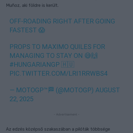
Muñoz, aki földre is került.
OFF-ROADING RIGHT AFTER GOING
FASTEST 😱
PROPS TO MAXIMO QUILES FOR
MANAGING TO STAY ON 😅🙌
#HUNGARIANGP
🇭🇺
PIC.TWITTER.COM/LRI1RRWBS4
— MOTOGP™🏁 (@MOTOGP)
AUGUST
22, 2025
- Advertisement -
Az edzés középső szakaszában a pilóták többsége