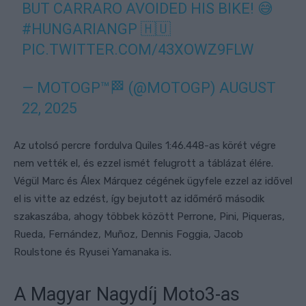
BUT CARRARO AVOIDED HIS BIKE! 😅
#HUNGARIANGP
🇭🇺
PIC.TWITTER.COM/43XOWZ9FLW
— MOTOGP™🏁 (@MOTOGP)
AUGUST
22, 2025
Az utolsó percre fordulva Quiles 1:46.448-as körét végre
nem vették el, és ezzel ismét felugrott a táblázat élére.
Végül Marc és Álex Márquez cégének ügyfele ezzel az idővel
el is vitte az edzést, így bejutott az időmérő második
szakaszába, ahogy többek között Perrone, Pini, Piqueras,
Rueda, Fernández, Muñoz, Dennis Foggia, Jacob
Roulstone és Ryusei Yamanaka is.
A Magyar Nagydíj Moto3-as