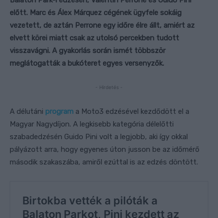
Balaton Park-i edzésén, Valentín Perrone és Guido Pini
előtt. Marc és Álex Márquez cégének ügyfele sokáig
vezetett, de aztán Perrone egy időre élre állt, amiért az
elvett körei miatt csak az utolsó percekben tudott
visszavágni. A gyakorlás során ismét többször
meglátogatták a bukóteret egyes versenyzők.
- Hirdetés -
A délutáni
program
a Moto3 edzésével kezdődött el a
Magyar Nagydíjon. A legkisebb kategória délelőtti
szabadedzésén Guido Pini volt a legjobb, aki így okkal
pályázott arra, hogy egyenes úton jusson be az időmérő
második szakaszába, amiről ezúttal is az edzés döntött.