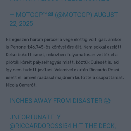
— MOTOGP™🏁 (@MOTOGP)
AUGUST
22, 2025
Ez egészen három perccel a vége előttig volt igaz, amikor
is Perrone 1:46.745-ös körével élre állt. Nem sokkal ezelőtt
Kelso bukott ismét, miközben folyamatosan vették el a
pilóták köreit pályaelhagyás miatt, köztük Quilesét is, aki
így nem tudott javítani. Valamivel ezután Riccardo Rossi
esett el, amivel ráadásul majdnem kiütötte a csapattársát,
Nicola Carrarót.
INCHES AWAY FROM DISASTER 😱
UNFORTUNATELY
@RICCARDOROSSI54
HIT THE DECK,