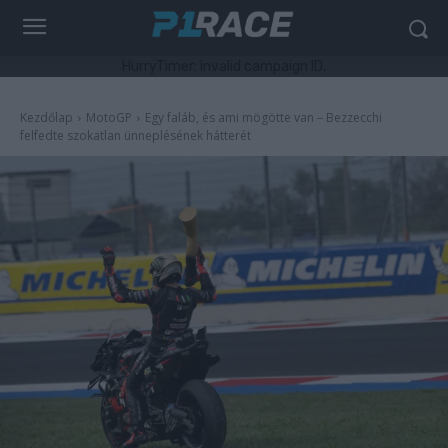
HurryTimer: Invalid campaign ID.
Kezdőlap
MotoGP
Egy faláb, és ami mögötte van – Bezzecchi
felfedte szokatlan ünneplésének hátterét