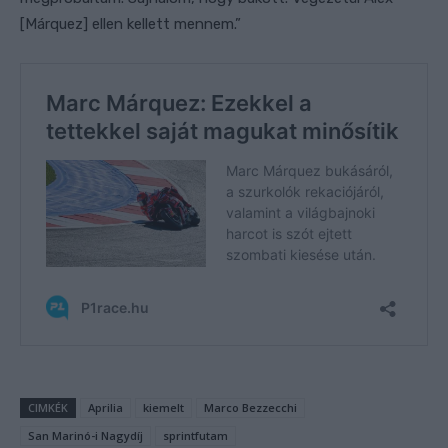
[Márquez] ellen kellett mennem.”
CIMKÉK
Aprilia
kiemelt
Marco Bezzecchi
San Marinó-i Nagydíj
sprintfutam