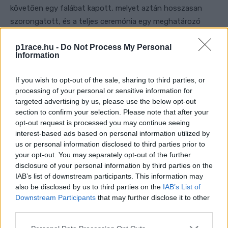
követően egy falábat kapott, melyet aztán hosszasan
szorongatott, és a teljes ceremónia egy meghatározó
elemévé vált.
p1race.hu -
Do Not Process My Personal
Information
THE INSPIRATION BEHIND HIS
SPECIAL HELMET 🦵
If you wish to opt-out of the sale, sharing to third parties, or
processing of your personal or sensitive information for
targeted advertising by us, please use the below opt-out
AN ICONIC CELEBRATION IS BORN 😅
section to confirm your selection. Please note that after your
#SANMARINOGP
🇸🇲
opt-out request is processed you may continue seeing
interest-based ads based on personal information utilized by
PIC.TWITTER.COM/OLRXDE99IT
us or personal information disclosed to third parties prior to
your opt-out. You may separately opt-out of the further
— MOTOGP™🏁 (@MOTOGP)
disclosure of your personal information by third parties on the
IAB’s list of downstream participants. This information may
SEPTEMBER 13, 2025
also be disclosed by us to third parties on the
IAB’s List of
Downstream Participants
that may further disclose it to other
- Advertisement -
third parties.
Please note that this website/app uses one or more Google