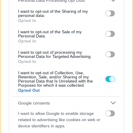
Personal Data Processing Opt Outs
„Mindig is egy nagy rajongója voltam Aldónak [Baglio],
services and may gather and store information including but
Giovanninak [Storti] és Giacomónak [Poretti, olasz komikus
not limited to your visit or usage behaviour. You may click to
I want to opt-out of the Sharing of my
personal data.
trió – a szerk.] –
magyarázta
Bezzecchi a sprintet
grant or deny consent to Google and its third-party tags to
Opted In
use your data for below specified purposes in below Google
követően. – Ezen a filmen [Három férfi és egy láb – a
consent section.
I want to opt-out of the Sale of my
szerk.] nőttem fel, mert a szüleim mindig ezt és az összes
Personal Data.
többi jelenetét játszották nekem. Elkezdtem viccelődni
Opted In
ezzel a paddockban, mindig az ő idézeteikre utaltam, és
I want to opt-out of processing my
nagy meglepetésemre mindenki értette. Úgyhogy arra
Personal Data for Targeted Advertising.
Opted In
gondoltam, hogy Misanóban kellene valami viccesebb.
Aztán végül azt mondtam, hogy »Garpez készített egy
I want to opt-out of Collection, Use,
Retention, Sale, and/or Sharing of my
falábat. Akár egy fasisak is összejöhet«. Ez volt az
Personal Data that Is Unrelated with the
Purposes for which it was collected.
alapkoncepció, és jól sült el.”
Opted Out
Természetesen a győzelem ízét mindig ki kell élvezni,
Google consents
azonban Bezzecchi elárulta, az egész éjszakás bulinak még
I want to allow Google to enable storage
nincs itt az ideje. „A szombat nem az ünneplés napja.
related to advertising like cookies on web or
Persze, ez biztosan egy remek pillanat, de vissza kell menni
device identifiers in apps.