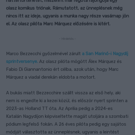
háttértörténetét, miszerint már régóta rajongója egy
olasz komikus triónak. Rámutatott, az ünneplésnek még
nincs itt az ideje, ugyanis a munka nagy része vasárnap jön
el. Az olasz pilóta Marc Márquez előzésére is kitért.
- Hirdetés -
Marco Bezzecchi győzelmével zárult
a San Marinó-i Nagydíj
sprintversenye.
Az olasz pilóta mögött Álex Márquez és
Fabio Di Giannantonio ért célba, azok után, hogy Marc
Márquez a viadal derekán eldobta a motort.
A bukás miatt Bezzecchire szállt vissza az első hely, aki
nem is engedte ki a kezei közül, és először nyert sprinten a
2023-as Holland TT óta. Az Aprilia pedig a 2024-es
Katalán Nagydíjon képviseltette magát utoljára a szombati
pódium legfelső fokán. A 26 éves pilóta pedig egy sajátos
módját választotta az ünneplésnek, ugyanis a leintést