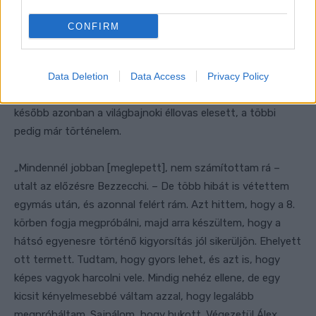
CONFIRM
A futam egy pontján úgy állt a helyzet, hogy Marc Márquez
folytathatja hihetetlen sorozatát, már ami a
sprintgyőzelmeket illeti. A spanyol versenyző a 6. körben
Data Deletion
Data Access
Privacy Policy
egy merész manőverrel gyűrte le Bezzecchit. Nem sokkal
később azonban a világbajnoki éllovas elesett, a többi
pedig már történelem.
„Mindennél jobban [meglepett], nem számítottam rá –
utalt az előzésre Bezzecchi. – De több hibát is vétettem
egymás után, és azonnal felért rám. Azt hittem, hogy a 8.
körben fogja megpróbálni, majd arra készültem, hogy a
hátsó egyenesre történő kigyorsítás jól sikerüljön. Ehelyett
ott termett. Tudtam, hogy gyors lehet, és azt is, hogy
képes vagyok harcolni vele. Mindig nehéz ellene, de egy
kicsit kényelmesebbé váltam azzal, hogy legalább
megpróbáltam. Sajnálom, hogy bukott. Végezetül Álex