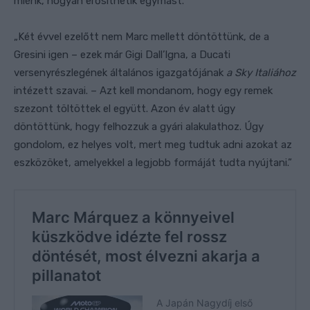
miénk, hogyan erősíthetik egymást.
„Két évvel ezelőtt nem Marc mellett döntöttünk, de a
Gresini igen – ezek már Gigi Dall’Igna, a Ducati
versenyrészlegének általános igazgatójának
a Sky Italiához
intézett szavai. – Azt kell mondanom, hogy egy remek
szezont töltöttek el együtt. Azon év alatt úgy
döntöttünk, hogy felhozzuk a gyári alakulathoz. Úgy
gondolom, ez helyes volt, mert meg tudtuk adni azokat az
eszközöket, amelyekkel a legjobb formáját tudta nyújtani.”