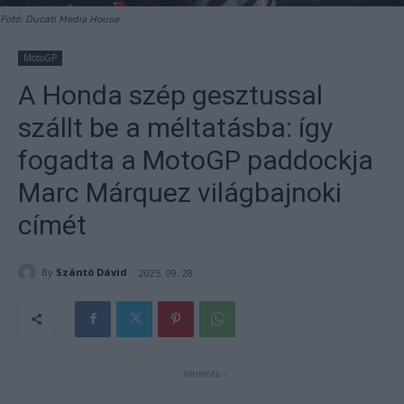
Fotó: Ducati Media House
MotoGP
A Honda szép gesztussal
szállt be a méltatásba: így
fogadta a MotoGP paddockja
Marc Márquez világbajnoki
címét
By
Szántó Dávid
2025. 09. 28.
- Hirdetés -