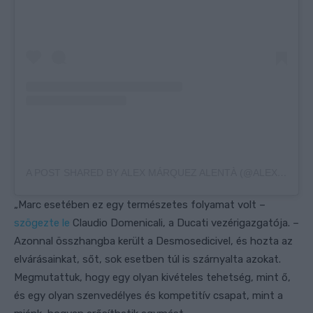
A POST SHARED BY ALEX MÁRQUEZ ALENTÀ (@ALEXMARQUEZ73)
„Marc esetében ez egy természetes folyamat volt –
szögezte le
Claudio Domenicali, a Ducati vezérigazgatója. –
Azonnal összhangba került a Desmosedicivel, és hozta az
elvárásainkat, sőt, sok esetben túl is szárnyalta azokat.
Megmutattuk, hogy egy olyan kivételes tehetség, mint ő,
és egy olyan szenvedélyes és kompetitív csapat, mint a