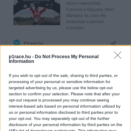
p1race.hu -
Do Not Process My Personal
Information
„Nem tudom, mit mondjak – fogalmazott Joan Mir
a TNT
Sports
közvetítésében. – Egy hihetetlen utazáson van túl,
If you wish to opt-out of the sale, sharing to third parties, or
processing of your personal or sensitive information for
nyert, megszerezte a világbajnoki címet, [miközben]
targeted advertising by us, please use the below opt-out
rengeteg áldozatot hozott. Nagyon örülök neki, a
section to confirm your selection. Please note that after your
csapatának, a családjának, és remélem, a legjobb módon
opt-out request is processed you may continue seeing
fogják megünnepelni.”
interest-based ads based on personal information utilized by
us or personal information disclosed to third parties prior to
your opt-out. You may separately opt-out of the further
„Még az ünneplését is élveztem –
kezdte
Pedro Acosta. –
disclosure of your personal information by third parties on the
A videó is meghatott, amelyet levetítettek neki. Ez az
IAB’s list of downstream participants. This information may