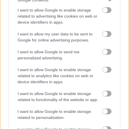
I want to allow Google to enable storage
related to advertising like cookies on web or
device identifiers in apps.
I want to allow my user data to be sent to
Google for online advertising purposes.
CIMKÉK
Alex Marquez
Álex Rins
Claudio Domenicali
I want to allow Google to send me
Gigi Dall'Igna
Honda
Japán Nagydíj
Joan Mir
kiemelt
personalized advertising.
Marc Márquez
Pedro Acosta
Santi Hernández
I want to allow Google to enable storage
related to analytics like cookies on web or
device identifiers in apps.
I want to allow Google to enable storage
Előző cikk
Következő cikk
related to functionality of the website or app.
Bezzecchi reagált a Martínnal
Bulega–Razgatlıoğlu 2–1, de
történt ütközésre, nem
ezúttal sem adták könnyen a
I want to allow Google to enable storage
gondolta, hogy Bagnaia
győzelmet
related to personalization.
motorjából jön a füst