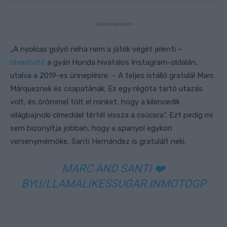
- Advertisement -
„A nyolcas golyó néha nem a játék végét jelenti –
olvasható
a gyári Honda hivatalos Instagram-oldalán,
utalva a 2019-es ünneplésre. – A teljes istálló gratulál Marc
Márqueznek és csapatának. Ez egy régóta tartó utazás
volt, és örömmel tölt el minket, hogy a kilencedik
világbajnoki címeddel tértél vissza a csúcsra”. Ezt pedig mi
sem bizonyítja jobban, hogy a spanyol egykori
versenymérnöke, Santi Hernández is gratulált neki.
MARC AND SANTI ❤️
BY
U/LLAMALIKESSUGAR
IN
MOTOGP