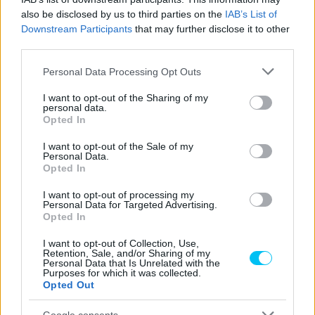
egyik legnagyszerűbb visszatérés a sport történelmében.
also be disclosed by us to third parties on the
IAB’s List of
Downstream Participants
that may further disclose it to other
third parties.
„Szavakkal leírhatatlan, hogy öt hétvégével a vége előtt
megnyerte a világbajnokságot, különösképpen hat év után,
Please note that this website/app uses one or more Google
Personal Data Processing Opt Outs
services and may gather and store information including but
és azt nézve, hogy honnan jött vissza” – nyilatkozta Álex
not limited to your visit or usage behaviour. You may click to
I want to opt-out of the Sharing of my
Rins.
personal data.
grant or deny consent to Google and its third-party tags to
Opted In
use your data for below specified purposes in below Google
consent section.
I want to opt-out of the Sale of my
Personal Data.
Opted In
I want to opt-out of processing my
Personal Data for Targeted Advertising.
Opted In
I want to opt-out of Collection, Use,
Retention, Sale, and/or Sharing of my
Personal Data that Is Unrelated with the
Purposes for which it was collected.
Opted Out
Google consents