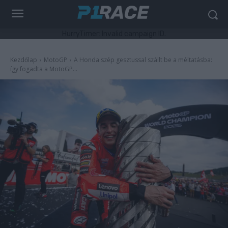
HurryTimer: Invalid campaign ID.
Kezdőlap
MotoGP
A Honda szép gesztussal szállt be a méltatásba:
így fogadta a MotoGP...