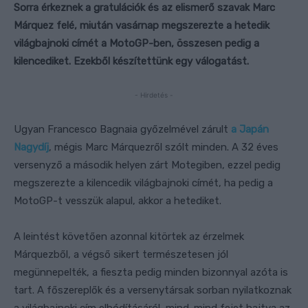
Sorra érkeznek a gratulációk és az elismerő szavak Marc
Márquez felé, miután vasárnap megszerezte a hetedik
világbajnoki címét a MotoGP-ben, összesen pedig a
kilencediket. Ezekből készítettünk egy válogatást.
- Hirdetés -
Ugyan Francesco Bagnaia győzelmével zárult
a Japán
Nagydíj
, mégis Marc Márquezről szólt minden. A 32 éves
versenyző a második helyen zárt Motegiben, ezzel pedig
megszerezte a kilencedik világbajnoki címét, ha pedig a
MotoGP-t vesszük alapul, akkor a hetediket.
A leintést követően azonnal kitörtek az érzelmek
Márquezből, a végső sikert természetesen jól
megünnepelték, a fieszta pedig minden bizonnyal azóta is
tart. A főszereplők és a versenytársak sorban nyilatkoznak
a világbajnoki cím elhódításáról, mind-mind fejet hajtva az