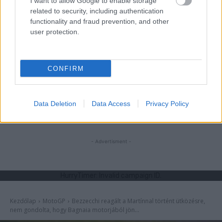
I want to allow Google to enable storage
related to security, including authentication
functionality and fraud prevention, and other
user protection.
CONFIRM
Szántó Dávid
Data Deletion
Data Access
Privacy Policy
- Advertisment -