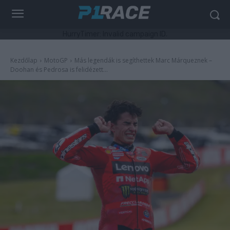
HurryTimer: Invalid campaign ID.
Kezdőlap
MotoGP
Más legendák is segíthettek Marc Márqueznek –
Doohan és Pedrosa is felidézett...