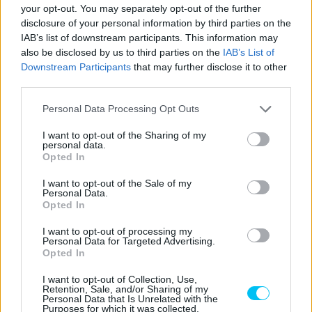
your opt-out. You may separately opt-out of the further
disclosure of your personal information by third parties on the
IAB’s list of downstream participants. This information may
also be disclosed by us to third parties on the
IAB’s List of
„Pontosan két éve volt, hogy ő és én beszélgettünk, és
Downstream Participants
that may further disclose it to other
akkor még egészen más helyzetben volt – idézte fel. –
third parties.
Akkoriban nagyon aggódott, rengeteg kétség volt benne,
Please note that this website/app uses one or more Google
Personal Data Processing Opt Outs
és nagyon nehéz döntést kellett meghoznia. Újra
services and may gather and store information including but
világbajnokként látni őt kétségtelenül nagy elégedettséget
not limited to your visit or usage behaviour. You may click to
I want to opt-out of the Sharing of my
personal data.
jelent neki, a környezetének, a családjának és a
grant or deny consent to Google and its third-party tags to
Opted In
use your data for below specified purposes in below Google
rajongóinak. Nagyon örülök neki, és most, hogy
consent section.
I want to opt-out of the Sale of my
lehetőségem van rá, gratulálok neki, mivel emlékszem arra a
Personal Data.
beszélgetésre. És nem férhet hozzá kétség, hogy minden
Opted In
tiszteletem az övé. Remélem, élvezi ezt a pillanatot,
I want to opt-out of processing my
amelyhez sok szenvedés vezetett.”
Personal Data for Targeted Advertising.
Opted In
A háromszoros világbajnok arra a kérdésre is kitért, hogy
I want to opt-out of Collection, Use,
Retention, Sale, and/or Sharing of my
mi a különbség a 2019-es és a mostani Márquez között.
Personal Data that Is Unrelated with the
Purposes for which it was collected.