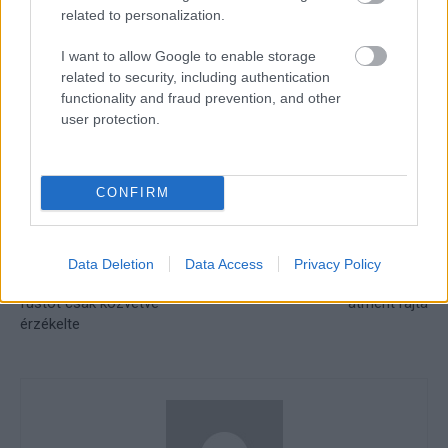
related to personalization.
I want to allow Google to enable storage
related to security, including authentication
CIMKÉK
Dani Pedrosa
kiemelt
Marc Márquez
Mick Doohan
functionality and fraud prevention, and other
user protection.
MotoGP
CONFIRM
Előző cikk
Következő cikk
Bagnaia egyszerre boldog és
Zarco szerint Martín
Data Deletion
Data Access
Privacy Policy
dühös győzelme után, a
„őrültséget csinált”, majdnem
füstöt csak közvetve
átment rajta
érzékelte