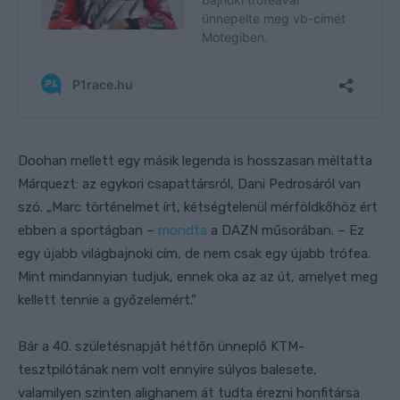
Doohan mellett egy másik legenda is hosszasan méltatta
Márquezt: az egykori csapattársról, Dani Pedrosáról van
szó. „Marc történelmet írt, kétségtelenül mérföldkőhöz ért
ebben a sportágban –
mondta
a DAZN műsorában. – Ez
egy újabb világbajnoki cím, de nem csak egy újabb trófea.
Mint mindannyian tudjuk, ennek oka az az út, amelyet meg
kellett tennie a győzelemért.”
Bár a 40. születésnapját hétfőn ünneplő KTM-
tesztpilótának nem volt ennyire súlyos balesete,
valamilyen szinten alighanem át tudta érezni honfitársa