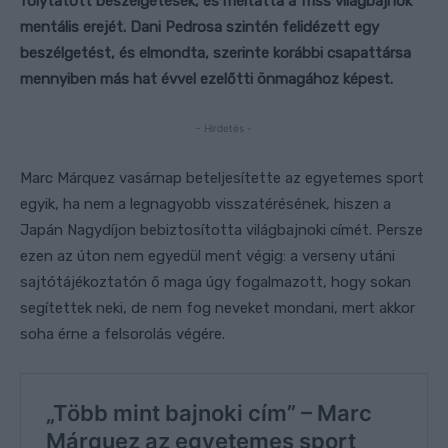
folytatott beszélgetések, és méltatta a friss világbajnok
mentális erejét. Dani Pedrosa szintén felidézett egy
beszélgetést, és elmondta, szerinte korábbi csapattársa
mennyiben más hat évvel ezelőtti önmagához képest.
- Hirdetés -
Marc Márquez vasárnap beteljesítette az egyetemes sport
egyik, ha nem a legnagyobb visszatérésének, hiszen a
Japán Nagydíjon bebiztosította világbajnoki címét. Persze
ezen az úton nem egyedül ment végig: a verseny utáni
sajtótájékoztatón ő maga úgy fogalmazott, hogy sokan
segítettek neki, de nem fog neveket mondani, mert akkor
soha érne a felsorolás végére.