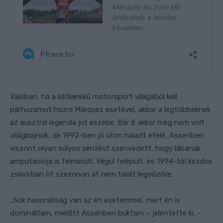
Valóban, ha a kétkerekű motorsport világából kell
párhuzamot hozni Márquez esetével, akkor a legtöbbeknek
az ausztrál legenda jut eszébe. Bár ő akkor még nem volt
világbajnok, de 1992-ben jó úton haladt efelé, Assenben
viszont olyan súlyos sérülést szenvedett, hogy lábának
amputációja is felmerült. Végül felépült, és 1994-től kezdve
zsinórban öt szezonon át nem talált legyőzőre.
„Sok hasonlóság van az én esetemmel, mert én is
domináltam, mielőtt Assenben buktam – jelentette ki. –