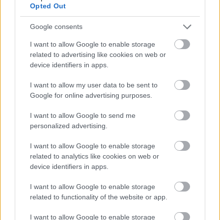
„Ezt ő jobban meg tudja mondani, de az én véleményem
Opted Out
szerint ugyanolyan, mint régen volt, ugyanazzal a DNS-sel,
ám kétségtelen, hogy kicsit átalakult – ecsetelte. – Ott
Google consents
volt a súlyos sérülése, és bár ugyanazzal a szellemiséggel
I want to allow Google to enable storage
áll rajthoz, de valami belül megváltozott, ami nem teszi
related to advertising like cookies on web or
lehetővé, hogy az a fiatalember legyen, aki volt.”
device identifiers in apps.
I want to allow my user data to be sent to
Google for online advertising purposes.
I want to allow Google to send me
personalized advertising.
I want to allow Google to enable storage
related to analytics like cookies on web or
device identifiers in apps.
I want to allow Google to enable storage
related to functionality of the website or app.
I want to allow Google to enable storage