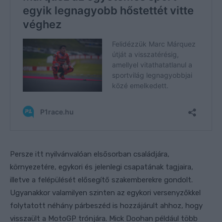
Persze itt nyilvánvalóan elsősorban családjára,
környezetére, egykori és jelenlegi csapatának tagjaira,
illetve a felépülését elősegítő szakemberekre gondolt.
Ugyanakkor valamilyen szinten az egykori versenyzőkkel
folytatott néhány párbeszéd is hozzájárult ahhoz, hogy
visszaült a MotoGP trónjára. Mick Doohan például több