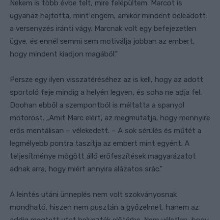
Nekem is több évbe telt, mire felépültem. Marcot is
ugyanaz hajtotta, mint engem, amikor mindent beleadott:
a versenyzés iránti vágy. Marcnak volt egy befejezetlen
ügye, és ennél semmi sem motiválja jobban az embert,
hogy mindent kiadjon magából.”
Persze egy ilyen visszatéréséhez az is kell, hogy az adott
sportoló feje mindig a helyén legyen, és soha ne adja fel.
Doohan ebből a szempontból is méltatta a spanyol
motorost. „Amit Marc elért, az megmutatja, hogy mennyire
erős mentálisan – vélekedett. – A sok sérülés és műtét a
legmélyebb pontra taszítja az embert mint egyént. A
teljesítménye mögött álló erőfeszítések magyarázatot
adnak arra, hogy miért annyira alázatos srác.”
A leintés utáni ünneplés nem volt szokványosnak
mondható, hiszen nem pusztán a győzelmet, hanem az
addig megtett utat helyezték előtérbe. Nem véletlen, hogy