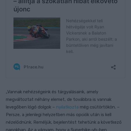
„Vannak nehézségeink és tárgyalásaink, amely
megváltoztat néhány elemet, de továbbra is vannak
levegőben lógó dolgok –
nyilatkozta
még csütörtökön. –
Persze, a jelenlegi helyzetben más opciók után is kell
nézelődnünk. Reméljük, bejelentést tehetünk a következő
napokban. Az a vágyam, hogy a Superbike-vb-ben