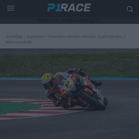
HurryTimer: Invalid campaign ID.
Kezdőlap
Superbike
Hivatalos: váratlan távozás, új pilótája lesz a
Motocorsának