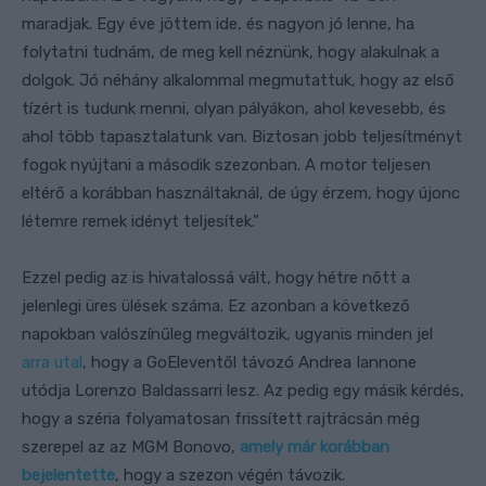
maradjak. Egy éve jöttem ide, és nagyon jó lenne, ha
folytatni tudnám, de meg kell néznünk, hogy alakulnak a
dolgok. Jó néhány alkalommal megmutattuk, hogy az első
tízért is tudunk menni, olyan pályákon, ahol kevesebb, és
ahol több tapasztalatunk van. Biztosan jobb teljesítményt
fogok nyújtani a második szezonban. A motor teljesen
eltérő a korábban használtaknál, de úgy érzem, hogy újonc
létemre remek idényt teljesítek.”
Ezzel pedig az is hivatalossá vált, hogy hétre nőtt a
jelenlegi üres ülések száma. Ez azonban a következő
napokban valószínűleg megváltozik, ugyanis minden jel
arra utal
, hogy a GoEleventől távozó Andrea Iannone
utódja Lorenzo Baldassarri lesz. Az pedig egy másik kérdés,
hogy a széria folyamatosan frissített rajtrácsán még
szerepel az az MGM Bonovo,
amely már korábban
bejelentette
, hogy a szezon végén távozik.