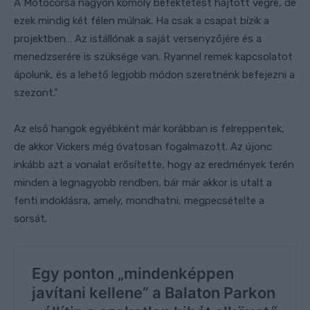
A Motocorsa nagyon komoly befektetést hajtott végre, de
ezek mindig két félen múlnak. Ha csak a csapat bízik a
projektben… Az istállónak a saját versenyzőjére és a
menedzserére is szüksége van. Ryannel remek kapcsolatot
ápolunk, és a lehető legjobb módon szeretnénk befejezni a
szezont.”
Az első hangok egyébként már korábban is felreppentek,
de akkor Vickers még óvatosan fogalmazott. Az újonc
inkább azt a vonalat erősítette, hogy az eredmények terén
minden a legnagyobb rendben, bár már akkor is utalt a
fenti indoklásra, amely, mondhatni, megpecsételte a
sorsát.