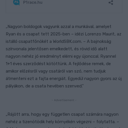
„Nagyon boldogok vagyunk azzal a munkával, amelyet
Ryan és a csapat tett 2025-ben – idézi Lorenzo Maurit, az
istálló csapatfőnökét a WorldSBK.com. – A bajnokság
színvonala jelentősen emelkedett, és rövid idő alatt
nagyon nehéz jó eredményt elérni egy újonccal. Ryannel
1+1 éves szerződést kötöttünk. A fejlődése remek, de
amikor előzésről vagy csatáról van szó, nem tudjuk
átmenteni ezt a fajta energiát. Egyedül nagyon gyors az új
pályákon, de a csata hevében szenved.”
- Advertisement -
„Rájött arra, hogy egy független csapat számára nagyon
nehéz a tizenötödik hely környékén végezni – folytatta. –