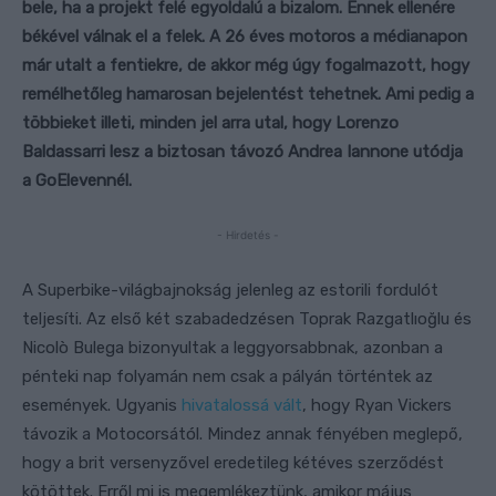
bele, ha a projekt felé egyoldalú a bizalom. Ennek ellenére
békével válnak el a felek. A 26 éves motoros a médianapon
már utalt a fentiekre, de akkor még úgy fogalmazott, hogy
remélhetőleg hamarosan bejelentést tehetnek. Ami pedig a
többieket illeti, minden jel arra utal, hogy Lorenzo
Baldassarri lesz a biztosan távozó Andrea Iannone utódja
a GoElevennél.
- Hirdetés -
A Superbike-világbajnokság jelenleg az estorili fordulót
teljesíti. Az első két szabadedzésen Toprak Razgatlıoğlu és
Nicolò Bulega bizonyultak a leggyorsabbnak, azonban a
pénteki nap folyamán nem csak a pályán történtek az
események. Ugyanis
hivatalossá vált
, hogy Ryan Vickers
távozik a Motocorsától. Mindez annak fényében meglepő,
hogy a brit versenyzővel eredetileg kétéves szerződést
kötöttek. Erről mi is megemlékeztünk, amikor május