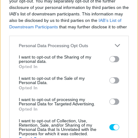
your opt-out. You may separately opt-out of the further
disclosure of your personal information by third parties on the
CIMKÉK
Andrea Iannone
kiemelt
Lorenzo Baldassarri
IAB’s list of downstream participants. This information may
also be disclosed by us to third parties on the
IAB’s List of
Lorenzo Mauri
Motocorsa Racing
Ryan Vickers
Downstream Participants
that may further disclose it to other
third parties.
Please note that this website/app uses one or more Google
Personal Data Processing Opt Outs
services and may gather and store information including but
Előző cikk
Következő cikk
not limited to your visit or usage behaviour. You may click to
I want to opt-out of the Sharing of my
personal data.
Amire a teljes paddock vár –
Hivatalos: újabb magyar
grant or deny consent to Google and its third-party tags to
Opted In
Bagnaia szenvedésének
versenyző, Lukács Owen
use your data for below specified purposes in below Google
nyomában
bizonyíthat
consent section.
I want to opt-out of the Sale of my
világbajnoki sorozatban
Personal Data.
Opted In
I want to opt-out of processing my
Personal Data for Targeted Advertising.
Opted In
I want to opt-out of Collection, Use,
Retention, Sale, and/or Sharing of my
Personal Data that Is Unrelated with the
Purposes for which it was collected.