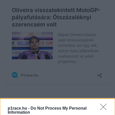
CIMKÉK
Jack Miller
kiemelt
Miguel Oliveira
Prima Pramac Racing
Toprak Razgatlioglu
p1race.hu -
Do Not Process My Personal
Information