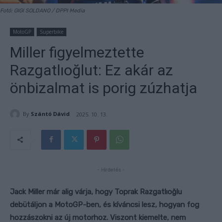
Fotó: GIGI SOLDANO / DPPI Media
MotoGP
Superbike
Miller figyelmeztette
Razgatlıoğlut: Ez akár az
önbizalmat is porig zúzhatja
By
Szántó Dávid
2025. 10. 13.
- Hirdetés -
Jack Miller már alig várja, hogy Toprak Razgatlıoğlu
debütáljon a MotoGP-ben, és kíváncsi lesz, hogyan fog
hozzászokni az új motorhoz. Viszont kiemelte, nem