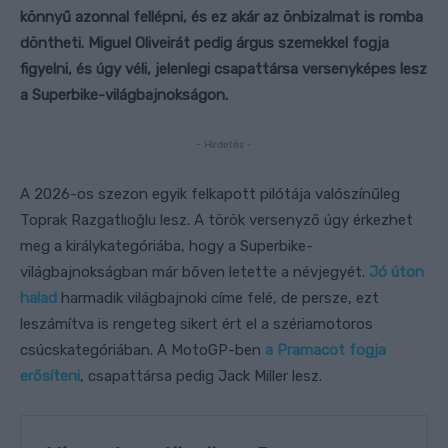
könnyű azonnal fellépni, és ez akár az önbizalmat is romba
döntheti. Miguel Oliveirát pedig árgus szemekkel fogja
figyelni, és úgy véli, jelenlegi csapattársa versenyképes lesz
a Superbike-világbajnokságon.
- Hirdetés -
A 2026-os szezon egyik felkapott pilótája valószínűleg
Toprak Razgatlıoğlu lesz. A török versenyző úgy érkezhet
meg a királykategóriába, hogy a Superbike-
világbajnokságban már bőven letette a névjegyét.
Jó úton
halad
harmadik világbajnoki címe felé, de persze, ezt
leszámítva is rengeteg sikert ért el a szériamotoros
csúcskategóriában. A MotoGP-ben
a Pramacot fogja
erősíteni
, csapattársa pedig Jack Miller lesz.