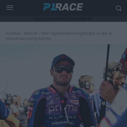
HurryTimer: Invalid campaign ID.
Kezdőlap
MotoGP
Miller figyelmeztette Razgatlıoğlut: Ez akár az
önbizalmat is porig zúzhatja