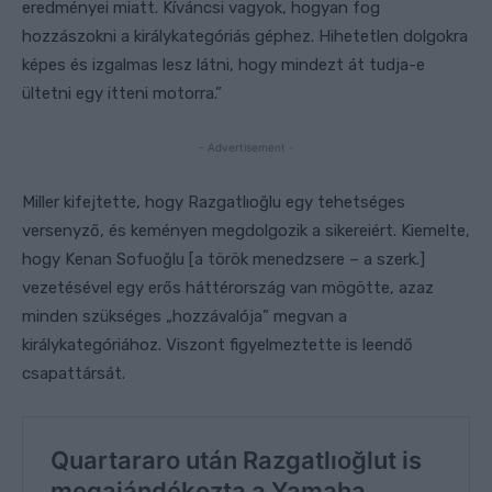
eredményei miatt. Kíváncsi vagyok, hogyan fog
hozzászokni a királykategóriás géphez. Hihetetlen dolgokra
képes és izgalmas lesz látni, hogy mindezt át tudja-e
ültetni egy itteni motorra.”
- Advertisement -
Miller kifejtette, hogy Razgatlıoğlu egy tehetséges
versenyző, és keményen megdolgozik a sikereiért. Kiemelte,
hogy Kenan Sofuoğlu [a török menedzsere – a szerk.]
vezetésével egy erős háttérország van mögötte, azaz
minden szükséges „hozzávalója” megvan a
királykategóriához. Viszont figyelmeztette is leendő
csapattársát.