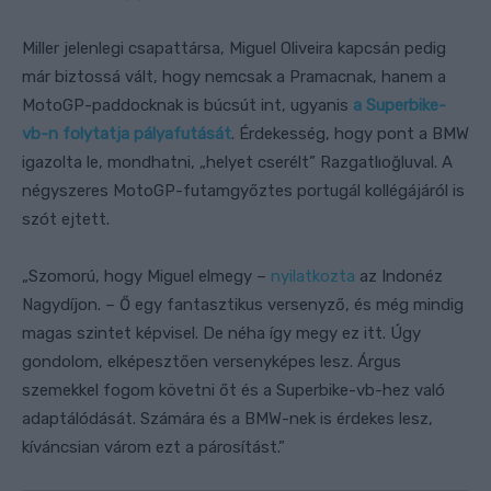
Miller jelenlegi csapattársa, Miguel Oliveira kapcsán pedig
már biztossá vált, hogy nemcsak a Pramacnak, hanem a
MotoGP-paddocknak is búcsút int, ugyanis
a Superbike-
vb-n folytatja pályafutását
. Érdekesség, hogy pont a BMW
igazolta le, mondhatni, „helyet cserélt” Razgatlıoğluval. A
négyszeres MotoGP-futamgyőztes portugál kollégájáról is
szót ejtett.
„Szomorú, hogy Miguel elmegy –
nyilatkozta
az Indonéz
Nagydíjon. – Ő egy fantasztikus versenyző, és még mindig
magas szintet képvisel. De néha így megy ez itt. Úgy
gondolom, elképesztően versenyképes lesz. Árgus
szemekkel fogom követni őt és a Superbike-vb-hez való
adaptálódását. Számára és a BMW-nek is érdekes lesz,
kíváncsian várom ezt a párosítást.”