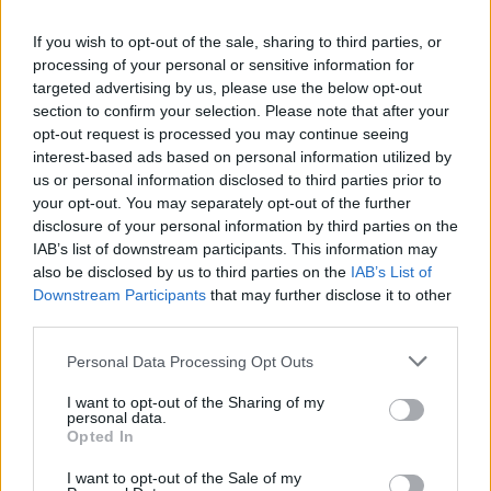
If you wish to opt-out of the sale, sharing to third parties, or
processing of your personal or sensitive information for
targeted advertising by us, please use the below opt-out
Előző cikk
Következő cikk
section to confirm your selection. Please note that after your
Szenzációs eredmény: Liszka
Bagnaiának be kell fejeznie,
opt-out request is processed you may continue seeing
Roland enduro-Európa-
amit idén gyakran csinált,
interest-based ads based on personal information utilized by
bajnok!
állítja a veterán menedzser
us or personal information disclosed to third parties prior to
your opt-out. You may separately opt-out of the further
disclosure of your personal information by third parties on the
IAB’s list of downstream participants. This information may
also be disclosed by us to third parties on the
IAB’s List of
Downstream Participants
that may further disclose it to other
third parties.
Please note that this website/app uses one or more Google
Personal Data Processing Opt Outs
services and may gather and store information including but
not limited to your visit or usage behaviour. You may click to
I want to opt-out of the Sharing of my
personal data.
Szántó Dávid
grant or deny consent to Google and its third-party tags to
Opted In
use your data for below specified purposes in below Google
consent section.
I want to opt-out of the Sale of my