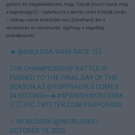
győzni, és megakadályozni, hogy Toprak [most nyerje meg
a bajnokságot] – nyilatkozta a leintés utáni interjúk során.
– Holnap szinte lehetetlen lesz [fordítani], ám a
versenyzés az versenyzés, úgyhogy a végsőkig
próbálkozunk.”
🔥
@NBULEGA
WINS RACE 1💥
THE CHAMPIONSHIP BATTLE IS
PUSHED TO THE FINAL DAY OF THE
SEASON AS
@TOPFRAGRLS
COMES
IN SECOND👀🔥
#SPANISHWORLDSBK
🇪🇸
PIC.TWITTER.COM/FGRFCIV0SS
— WORLDSBK (@WORLDSBK)
OCTOBER 18, 2025