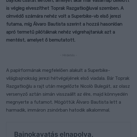
bajnoki csatát illetően, amelyet akár már vasárnap délelőtt
is végleg elveszíthet Toprak Razgatlıoğluval szemben. A
címvédő számára nehéz volt a Superbike-vb első jerezi
futama, míg Álvaro Bautista szerint a hozzá hasonlóan
apró termetű pilótáknak nehéz végrehajtaniuk azt a
mentést, amelyet ő bemutatott.
- Hirdetés -
A papírformának megfelelően alakult a Superbike-
világbajnokság jerezi hétvégéjének első viadala. Bár Toprak
Razgatlıoğlu a rajt után megelőzte Nicolò Bulegát, az olasz
versenyző aztán simán visszaállt az élre, majd könnyedén
megnyerte a futamot. Mögöttük Álvaro Bautista lett a
harmadik, immáron zsinórban hatodik alkalommal.