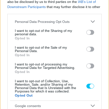
also be disclosed by us to third parties on the
IAB’s List of
Downstream Participants
that may further disclose it to other
third parties.
Please note that this website/app uses one or more Google
Personal Data Processing Opt Outs
services and may gather and store information including but
not limited to your visit or usage behaviour. You may click to
I want to opt-out of the Sharing of my
personal data.
grant or deny consent to Google and its third-party tags to
Opted In
use your data for below specified purposes in below Google
consent section.
I want to opt-out of the Sale of my
Personal Data.
Opted In
I want to opt-out of processing my
Personal Data for Targeted Advertising.
Opted In
I want to opt-out of Collection, Use,
Retention, Sale, and/or Sharing of my
Personal Data that Is Unrelated with the
Purposes for which it was collected.
Opted Out
Google consents