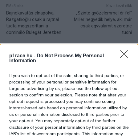
Előző cikk
Következő cikk
Bajnokavatás elnapolva,
„Szinte győzelemmel ér fel”
Razgatlıoğlu csak a rajtnál
Miller negyedik helye, aki már
tudta megszorítani a
csak egyvalamit szeretne
domináló Bulegát Jerezben
tudni
p1race.hu -
Do Not Process My Personal
Information
If you wish to opt-out of the sale, sharing to third parties, or
processing of your personal or sensitive information for
targeted advertising by us, please use the below opt-out
section to confirm your selection. Please note that after your
opt-out request is processed you may continue seeing
Sebők Máté
interest-based ads based on personal information utilized by
us or personal information disclosed to third parties prior to
your opt-out. You may separately opt-out of the further
disclosure of your personal information by third parties on the
- Advertisment -
IAB’s list of downstream participants. This information may