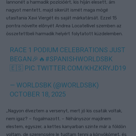
Iannonét a harmadik pozícióért, kis híján elesett, ám
nagyot mentett, majd sikerült ismét maga mögé
utasítania Xavi Viergét és saját márkatársát. Ezzel 15
pontra növelte előnyét Andrea Locatellivel szemben az
összetettbeli harmadik helyért folytatott küzdelemben.
RACE 1 PODIUM CELEBRATIONS JUST
BEGAN🎉🔥
#SPANISHWORLDSBK
🇪🇸
PIC.TWITTER.COM/KHZKRYJD19
— WORLDSBK (@WORLDSBK)
OCTOBER 18, 2025
„Nagyon élveztem a versenyt, mert jó kis csaták voltak,
nem igaz? – fogalmazott. – Néhányszor majdnem
elestem, egyszer, a kettes kanyarban szinte már a földön
voltam, de szerencsére le tudtam tenni a könyökömet, és