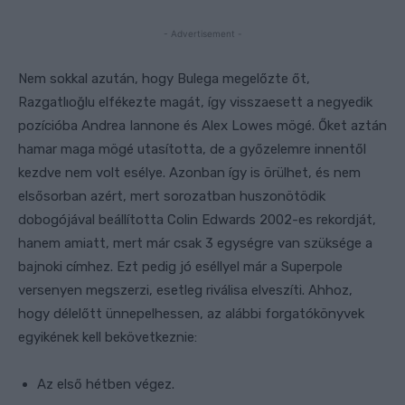
- Advertisement -
Nem sokkal azután, hogy Bulega megelőzte őt,
Razgatlıoğlu elfékezte magát, így visszaesett a negyedik
pozícióba Andrea Iannone és Alex Lowes mögé. Őket aztán
hamar maga mögé utasította, de a győzelemre innentől
kezdve nem volt esélye. Azonban így is örülhet, és nem
elsősorban azért, mert sorozatban huszonötödik
dobogójával beállította Colin Edwards 2002-es rekordját,
hanem amiatt, mert már csak 3 egységre van szüksége a
bajnoki címhez. Ezt pedig jó eséllyel már a Superpole
versenyen megszerzi, esetleg riválisa elveszíti. Ahhoz,
hogy délelőtt ünnepelhessen, az alábbi forgatókönyvek
egyikének kell bekövetkeznie:
Az első hétben végez.