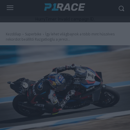
HurryTimer: Invalid campaign ID.
Kezdőlap
Superbike
Így lehet világbajnok a több mint húszéves
rekordot beállító Razgatlıoğlu a jerezi...