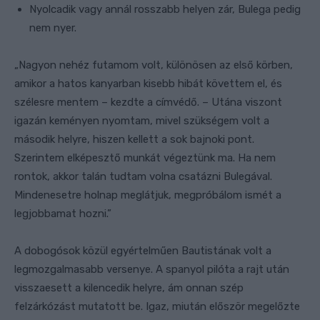
Nyolcadik vagy annál rosszabb helyen zár, Bulega pedig
nem nyer.
„Nagyon nehéz futamom volt, különösen az első körben,
amikor a hatos kanyarban kisebb hibát követtem el, és
szélesre mentem – kezdte a címvédő. – Utána viszont
igazán keményen nyomtam, mivel szükségem volt a
második helyre, hiszen kellett a sok bajnoki pont.
Szerintem elképesztő munkát végeztünk ma. Ha nem
rontok, akkor talán tudtam volna csatázni Bulegával.
Mindenesetre holnap meglátjuk, megpróbálom ismét a
legjobbamat hozni.”
A dobogósok közül egyértelműen Bautistának volt a
legmozgalmasabb versenye. A spanyol pilóta a rajt után
visszaesett a kilencedik helyre, ám onnan szép
felzárkózást mutatott be. Igaz, miután először megelőzte