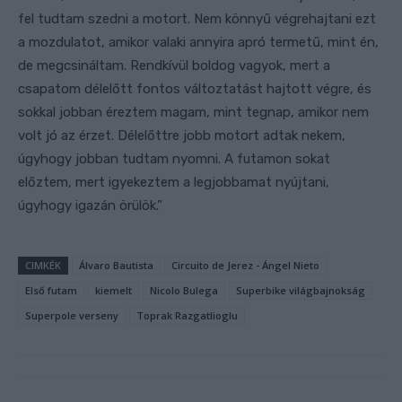
fel tudtam szedni a motort. Nem könnyű végrehajtani ezt
a mozdulatot, amikor valaki annyira apró termetű, mint én,
de megcsináltam. Rendkívül boldog vagyok, mert a
csapatom délelőtt fontos változtatást hajtott végre, és
sokkal jobban éreztem magam, mint tegnap, amikor nem
volt jó az érzet. Délelőttre jobb motort adtak nekem,
úgyhogy jobban tudtam nyomni. A futamon sokat
előztem, mert igyekeztem a legjobbamat nyújtani,
úgyhogy igazán örülök.”
CIMKÉK
Álvaro Bautista
Circuito de Jerez - Ángel Nieto
Első futam
kiemelt
Nicolo Bulega
Superbike világbajnokság
Superpole verseny
Toprak Razgatlioglu