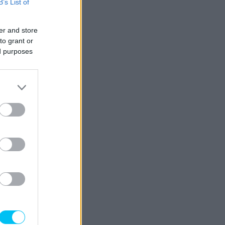
B’s List of
er and store
to grant or
ed purposes