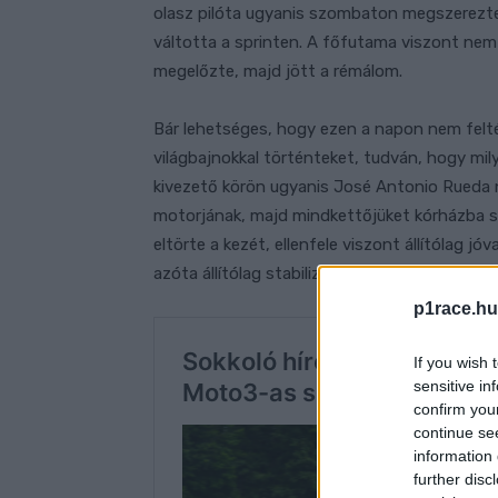
olasz pilóta ugyanis szombaton megszerezte
váltotta a sprinten. A főfutama viszont nem
megelőzte, majd jött a rémálom.
Bár lehetséges, hogy ezen a napon nem feltét
világbajnokkal történteket, tudván, hogy mil
kivezető körön ugyanis José Antonio Rueda 
motorjának, majd mindkettőjüket kórházba szá
eltörte a kezét, ellenfele viszont állítólag j
azóta állítólag stabilizálták az állapotát.
p1race.hu
If you wish 
sensitive in
confirm you
continue se
information 
further disc