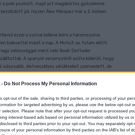
 a pole pozíciót, majd azt magabiztos győzelemre
 kezdődött jól, hiszen Álex Márquez már a 2. körben
lenül ezzel a szóval kellene leírni a háromszoros
yen balesettel indult a nap. A Moto3-as futam előtti
nagy sebességgel ment neki Noah Dettwiler
llították. A spanyol versenyzőről azóta kiderült, hogy
óval súlyosabb, életveszélyes sérüléseket szenvedett, de
 -
Do Not Process My Personal Information
to opt-out of the sale, sharing to third parties, or processing of your per
formation for targeted advertising by us, please use the below opt-out s
r selection. Please note that after your opt-out request is processed y
eing interest-based ads based on personal information utilized by us or
disclosed to third parties prior to your opt-out. You may separately opt-
losure of your personal information by third parties on the IAB’s list of