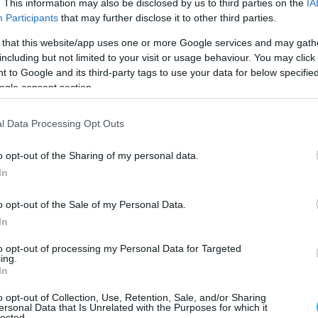
. This information may also be disclosed by us to third parties on the
IA
Participants
that may further disclose it to other third parties.
 that this website/app uses one or more Google services and may gath
including but not limited to your visit or usage behaviour. You may click 
 to Google and its third-party tags to use your data for below specifi
ogle consent section.
l forognak, akik biztosan nincsenek jól – nyilatkozta
l Data Processing Opt Outs
már kaptunk hivatalos tájékoztatást, Dettwilerről
ítunk, hogy minden jól alakuljon, és jó hírek
o opt-out of the Sharing of my personal data.
 rájön, hogy az én problémáim háttérbe szorulnak.”
In
o opt-out of the Sale of my Personal Data.
oblémája? Nos, a futam hajrájában hirtelen lelassult,
In
ba, feladva ezzel a versenyt. Az első lassítások alapján
és után viszont más szögből is megmutatták. Ebből úgy
to opt-out of processing my Personal Data for Targeted
ing.
it a Michelinnnek a kétkerekű motorsportért felelős
In
a, mi okozhatta ezt.
o opt-out of Collection, Use, Retention, Sale, and/or Sharing
ersonal Data that Is Unrelated with the Purposes for which it
lected.