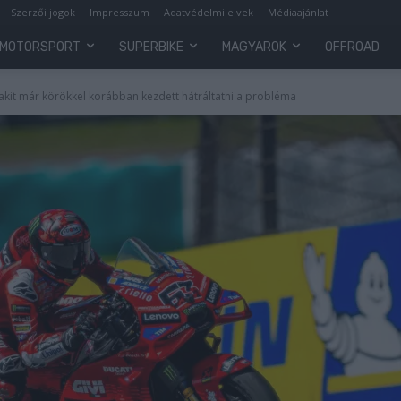
Szerzői jogok
Impresszum
Adatvédelmi elvek
Médiaajánlat
MOTORSPORT
SUPERBIKE
MAGYAROK
OFFROAD
 akit már körökkel korábban kezdett hátráltatni a probléma