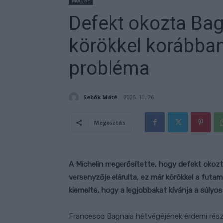
MotoGP
Defekt okozta Bag
körökkel korábban 
probléma
Sebők Máté
2025. 10. 26.
Megosztás
A Michelin megerősítette, hogy defekt okozt
versenyzője elárulta, ez már körökkel a futam
kiemelte, hogy a legjobbakat kívánja a súlyo
Francesco Bagnaia hétvégéjének érdemi része