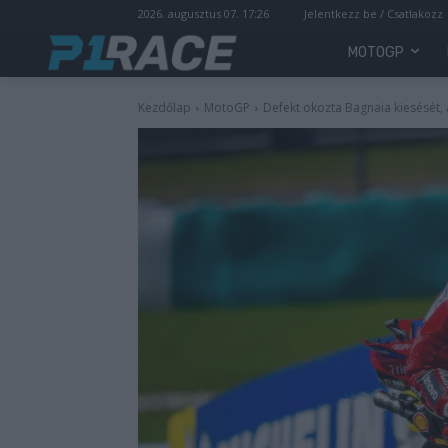
2026. augusztus 07. 17:26
Jelentkezz be / Csatlakozz
MOTOGP
Kezdőlap
MotoGP
Defekt okozta Bagnaia kiesését,