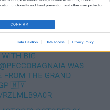
cation functionality and fraud prevention, and other user protection.
ogy valami nem stimmel, és ki kellett állnia.”
kezdett el visszaesni, a tempója már korábban sem volt
CONFIRM
 nem tudott igazán közel maradni hozzá, Pedro Acostát
 aztán szintén maga mögé utasította, de mint kiderült,
Data Deletion
Data Access
Privacy Policy
 WITH BIG
@PECCOBAGNAIA
WAS
E FROM THE GRAND
GP
🇲🇾
M/RZLMLB9A0R