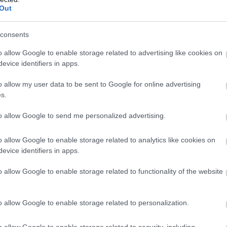
Out
consents
o allow Google to enable storage related to advertising like cookies on
evice identifiers in apps.
o allow my user data to be sent to Google for online advertising
s.
to allow Google to send me personalized advertising.
o allow Google to enable storage related to analytics like cookies on
evice identifiers in apps.
at –
árulta el
Piero Taramasso. – Pecco érezte, hogy a
o allow Google to enable storage related to functionality of the website
néztük, és láttuk, hogy a nyomás 0,6 és 0,7 [bar] között
 úgy tűnt, hogy egy pályán lévő karbondarab okozta a
lte a rajtot, és volt még benne némi tartalék. Egy-két
o allow Google to enable storage related to personalization.
rcsán viselkedik, a következő körben pedig jelentősen
adatokat, hogy pontosan meg tudjuk állapítani, mennyit
o allow Google to enable storage related to security, including