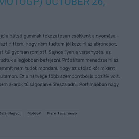
@MOTOGP)
OCTOBER 26,
majd a hátsó guminak fokozatosan csökkent a nyomása –
, azt hittem, hogy nem tudtam jól kezelni az abroncsot,
et túl gyorsan romlott. Sajnos ilyen a versenyzés, ez
udtuk a legjobban befejezni. Próbáltam menedzselni az
semmit nem tudok mondani, hogy az utolsó kör miként
ő futamon. Ez a hétvége több szempontból is pozitív volt.
Nem akarok túlságosan előreszaladni, Portimãóban nagy
aláj Nagydíj
MotoGP
Piero Taramasso