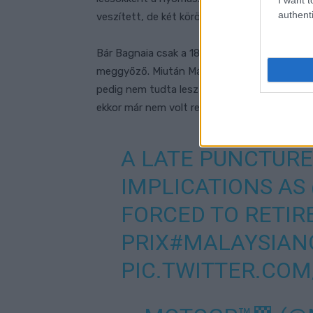
authenti
veszített, de két körön belül azonnal rájött, h
Bár Bagnaia csak a 18. körben lassult le, és 
meggyőző. Miután Márquez elment mellette,
pedig nem tudta leszakítani magáról. Utóbbi
ekkor már nem volt rendben az abroncs.
A LATE PUNCTURE
IMPLICATIONS AS
FORCED TO RETIR
PRIX
#MALAYSIAN
PIC.TWITTER.CO