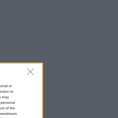
sonal or
ection to
ou may
 personal
out of the
 downstream