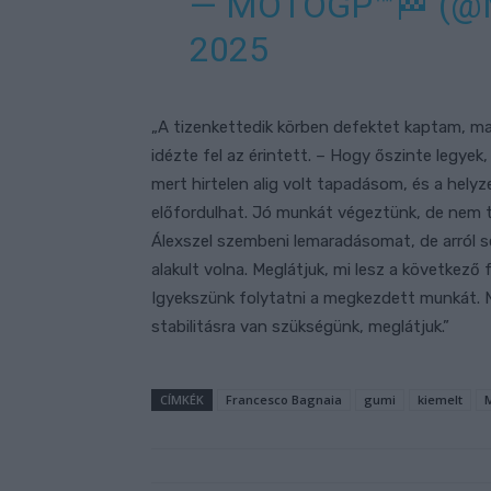
— MOTOGP™🏁 (
2025
„A tizenkettedik körben defektet kaptam, 
idézte fel az érintett. – Hogy őszinte legyek
mert hirtelen alig volt tapadásom, és a helyz
előfordulhat. Jó munkát végeztünk, de nem t
Álexszel szembeni lemaradásomat, de arról 
alakult volna. Meglátjuk, mi lesz a következ
Igyekszünk folytatni a megkezdett munkát. 
stabilitásra van szükségünk, meglátjuk.”
CÍMKÉK
Francesco Bagnaia
gumi
kiemelt
M